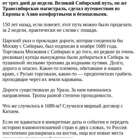
от трех дней до недели. Великий Сибирский путь, он же
Транссибирская магистраль, сделал путешествия из
Европы в Азию комфортными и безопасными.
150 лет назад, если повезет, этот путь можно было проделать
за 2 недели, практически не слезая с лошади.
Царский указ о прокладке дороги, которая соединила бы
Москву с Сибирью, был подписан в ноябре 1689 года.
Торговала Московия с Сибирью и до того, но редкие (и очень
рисковые) купцы вынуждены были добираться в Сибирь за
пушниной лесными тропами да водными путями. Долго,
дорого и опасно. Какие-то племена, обитавшие в наших
краях, с Русью торговали, какие-то — предпочитали грабить
проходящие через их земли караваны.
Дороги существовали до Урала. За ним начинались
направления. Тропы разной степени проходимости.
Что же случилось в 1689-м? Случился мирный договор с
Китаем.
Если не вдаваться в конкретные даты и события и передать
историю взаимоотношений стран в двух словах, то Россия
постепенно расширялась на восток, ища все новые места