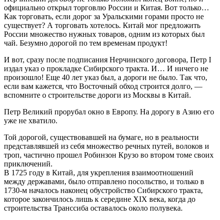
официально открыл торговлю России и Китая. Вот только…
Как торговать, если дорог за Уральскими горами просто не
существует? А торговать хотелось. Китай мог предложить
России множество нужных товаров, одним из которых был
чай. Безумно дорогой по тем временам продукт!
И вот, сразу после подписания Нерчинского договора, Петр I
издал указ о прокладке Сибирского тракта. И… И ничего не
произошло! Еще 40 лет указ был, а дороги не было. Так что,
если вам кажется, что Восточный обход строится долго, —
вспомните о строительстве дороги из Москвы в Китай.
Петр Великий прорубал окно в Европу. На дорогу в Азию его
уже не хватило.
Той дорогой, существовавшей на бумаге, но в реальности
представлявшей из себя множество речных путей, волоков и
троп, частично прошел Робинзон Крузо во втором томе своих
приключений.
В 1725 году в Китай, для укрепления взаимоотношений
между державами, было отправлено посольство, и только в
1730-м началось наконец обустройство Сибирского тракта,
которое закончилось лишь к середине XIX века, когда до
строительства Транссиба оставалось около полувека.