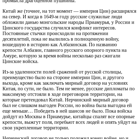
промысла драгоценной пушнины.
Китай же (точнее, на тот момент — империя Цин) расширялся
на север. И когда в 1649-м году русские служилые люди
обложили данью монгольские народы Приамурья, у России и
Цинского государства случился конфликт интересов.
Постоянные стычки происходили на протяжении
десятилетий, пока не вылились в полноценную войну,
вошедшую в историю как Албазинская. По названию
крепости Албазин, главного русского опорного пункта на
Амуре, которую за время войны несколько раз сжигали
Цинские войска.
Из-за удаленности полей сражений от русской столицы,
преимущество было на стороне империи Цин, и другого
выхода, кроме как заключать мирный договор на условиях
Китая, по сути, не было. Тем не менее, русские дипломаты по
максимуму отстояли в ходе переговоров территории, на
которые претендовал Китай. Нерчинский мирный договор
был не слишком выгоден России, но война была выгодна ей
еще меньше… Победить в ней шансов не было. Пока войска
дойдут из Москвы в Приамурье, китайцы спалят все опорные
крепости, выжгут поля, перебьют всех людей и опять уйдут на
свои укрепленные территории.
Нерчинский договор не только положил конец войне, но и