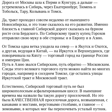
Дорога от Москвы шла к Перми и Кунгуру, а дальше —
устремлялась в Сибирь, через Екатеринбург, Тюмень и
Тобольск, Тару, Колывань и Томск.
Да, тракт проходил совсем недалеко от нынешнего
Новосибирска, и это тоже сказалось на его развитии. Именно
близость к главной Сибирской дороге сказалась на бурном
росте села Бердского. По Сибирскому тракту купец Горохов
отправлял свою муку в обе стороны: и в Европу и в Азию.
От Томска одна ветка уходила на север — в Якутск и Охотск,
а другая, ведущая в Китай, — на Иркутск и Верхнеудинск, где
поворачивала на Кяхту — торговый город на границе России
и империи Цин.
Путь в Азию звался Сибирским, путь обратно — Московским.
Следы этого великого торгового пути можно найти во многих
городах, например в соседнем Томске, где остались улицы
Иркутский тракт и Московский тракт.
Естественно, Сибирский торговый путь не был
широкополосным асфальтированным шоссе. В нынешние
времена мы назвали бы такую дорогу проселочной. Но это
была КАЧЕСТВЕННАЯ проселочная дорога, возвышенная, с
канавами и мостами, верстовыми столбами, и главное — с
зимовьями, в которых мог бы переночевать усталый путник.