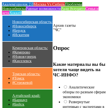
Академгородок 2.0
Москва Vs Сибирь
Проблемы
Новосибирска
Равные возможности
Ради будущего
Семья и
дети
Хоккей
Новосибирская область:
Архив газеты
#Новосибирск
"ЧС"
#Бердск
#Искитим
Опрос
Кемеровская область:
#Кемерово
#Новокузнецк
#Киселевск
Какие материалы вы бы
хотели чаще видеть на
Томская область:
ЧС-ИНФО?
#Томск
#Стрежевой
Аналитические
обзоры по разным сферам
Алтайский край:
экономики
#Барнаул
Развернутые
#Бийск
интервью с экспертами в