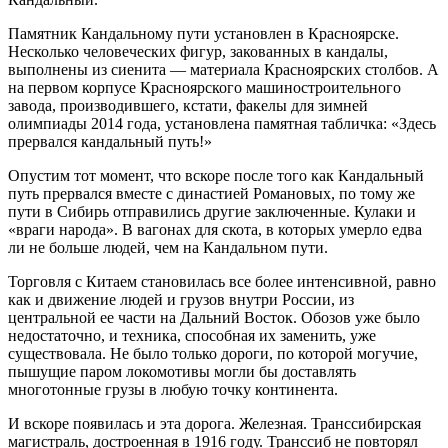
Памятник Кандальному пути установлен в Красноярске.
Несколько человеческих фигур, закованных в кандалы,
выполнены из сиенита — материала Красноярских столбов. А
на первом корпусе Красноярского машиностроительного
завода, производившего, кстати, факелы для зимней
олимпиады 2014 года, установлена памятная табличка: «Здесь
прервался кандальный путь!»
Опустим тот момент, что вскоре после того как Кандальный
путь прервался вместе с династией Романовых, по тому же
пути в Сибирь отправились другие заключенные. Кулаки и
«враги народа». В вагонах для скота, в которых умерло едва
ли не больше людей, чем на Кандальном пути.
Торговля с Китаем становилась все более интенсивной, равно
как и движение людей и грузов внутри России, из
центральной ее части на Дальний Восток. Обозов уже было
недостаточно, и техника, способная их заменить, уже
существовала. Не было только дороги, по которой могучие,
пышущие паром локомотивы могли бы доставлять
многотонные грузы в любую точку континента.
И вскоре появилась и эта дорога. Железная. Транссибирская
магистраль, достроенная в 1916 году. Транссиб не повторял