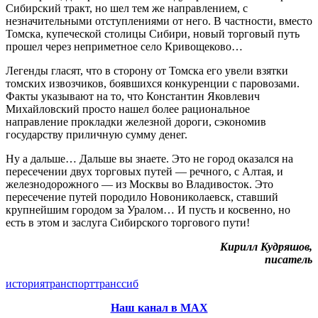
Сибирский тракт, но шел тем же направлением, с
незначительными отступлениями от него. В частности, вместо
Томска, купеческой столицы Сибири, новый торговый путь
прошел через неприметное село Кривощеково…
Легенды гласят, что в сторону от Томска его увели взятки
томских извозчиков, боявшихся конкуренции с паровозами.
Факты указывают на то, что Константин Яковлевич
Михайловский просто нашел более рациональное
направление прокладки железной дороги, сэкономив
государству приличную сумму денег.
Ну а дальше… Дальше вы знаете. Это не город оказался на
пересечении двух торговых путей — речного, с Алтая, и
железнодорожного — из Москвы во Владивосток. Это
пересечение путей породило Новониколаевск, ставший
крупнейшим городом за Уралом… И пусть и косвенно, но
есть в этом и заслуга Сибирского торгового пути!
Кирилл Кудряшов,
писатель
история
транспорт
транссиб
Наш канал в МАХ