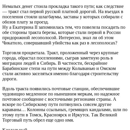
Немалых денег стоила прокладка такого пути; как следствие
— тракт стал первой русской платной дорогой. На въездах в
поселения стояли шлагбаумы, заставы у которых собирали с
обозов плату за проезд.
Ну а Екатерина II запомнилась тем, что повелела посадить по
обе стороны тракта березы, которые стали первой в России
придорожной лесополосой. Интересно, знал ли об этом
Чикатило, совершавший убийства как раз в лесополосах?
Торговля процветала. Тракт, проложенный через крупные
города, обрастал поселениями, сыграв заметную роль в
миграции людей в Сибирь. В частности, бескрайние
Барабинские степи на пути между Колыванью и Омском
стали активно заселяться именно благодаря строительству
дороги.
Вдоль тракта появились почтовые станции, обеспечившие
чудовищно медленное по нынешним меркам, но надежное
почтовое сообщение с восточными регионами страны. А
вскоре по Сибирскому пути потянулись совсем другие
караваны… Колонны ссыльных, гремящих кандалами, шли по
этому пути в Томск, Красноярск и Иркутск. Так Великий
Торговый путь обрел еще одно имя.
Кандальный.