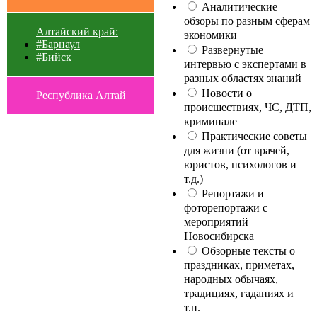
Аналитические
обзоры по разным сферам
Алтайский край:
экономики
#Барнаул
Развернутые
#Бийск
интервью с экспертами в
разных областях знаний
Новости о
Республика Алтай
происшествиях, ЧС, ДТП,
криминале
Практические советы
для жизни (от врачей,
юристов, психологов и
т.д.)
Репортажи и
фоторепортажи с
мероприятий
Новосибирска
Обзорные тексты о
праздниках, приметах,
народных обычаях,
традициях, гаданиях и
т.п.