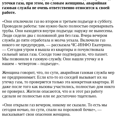
утечки газа, при этом, по словам женщины, аварийная
газовая служба не очень ответственно относится к своей
работе.
«Они отключили газ во втором и третьем подъезде в субботу.
Проводили работы: там нужно было полностью переваривать
трубы. Они находятся внутри подъезда: наружу не вынесены.
Люди сидели два с половиной дня без газа. Вчера вечером
служба до пяти отработала и молча уехала. Включили газ
никого не предупредив, — рассказала ЧС-ИНФО Екатерина.
— Сегодня утром я вышла из квартиры и почувствовала
сильный запах газа. Соседи тоже подтвердили, что пахнет.
Мы позвонили в газовую службу. Они нашли утечку и в
нашем – четвертом – подъезде».
Женщина говорит, что, по сути, аварийная газовая служба мер
не предпринимает. Если кто-то из соседей вызывает их на
утечку газа, то проверяется только эта конкретная квартира. И
даже после того как вызовы участились, полностью дом никто
не проверил. Жители опасаются, что и в этот раз работу
сделали не полностью или не достаточно тщательно.
«Они открыли газ вечером, никому не сказали. То есть мы
сегодня ночью, по сути, спали на пороховой бочке», —
высказывает свои опасения женщина.