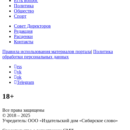
Есть вопрос
Политика
Общество
Спорт
Совет Директоров
Редакция
Расценки
Контакты
Правила использования материалов портала
|
Политика
обработки персональных данных
rss
vk
ok
Telegram
18+
Все права защищены
© 2018 – 2025
Учредитель: ООО «Издательский дом «Сибирское слово»