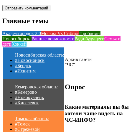
Главные темы
Академгородок 2.0
Москва Vs Сибирь
Проблемы
Новосибирска
Равные возможности
Ради будущего
Семья и
дети
Хоккей
Новосибирская область:
Архив газеты
#Новосибирск
"ЧС"
#Бердск
#Искитим
Опрос
Кемеровская область:
#Кемерово
#Новокузнецк
#Киселевск
Какие материалы вы бы
хотели чаще видеть на
Томская область:
ЧС-ИНФО?
#Томск
#Стрежевой