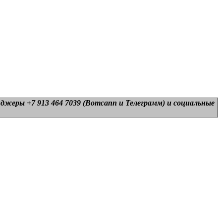
нджеры +7 913 464 7039 (Вотсапп и Телеграмм) и
социальные