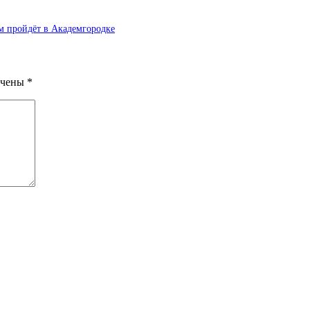
м пройдёт в Академгородке
ечены
*