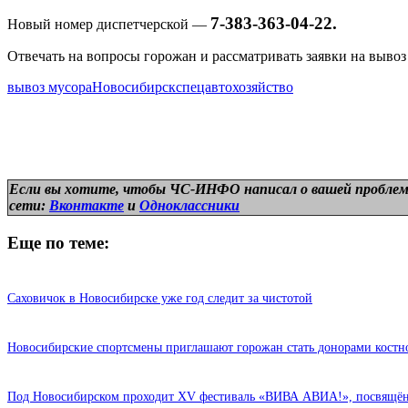
7-383-363-04-22.
Новый номер диспетчерской —
Отвечать на вопросы горожан и рассматривать заявки на вывоз 
вывоз мусора
Новосибирск
спецавтохозяйство
Если вы хотите, чтобы ЧС-ИНФО написал о вашей проблем
сети:
Вконтакте
и
Одноклассники
Еще по теме:
Саховичок в Новосибирске уже год следит за чистотой
Новосибирские спортсмены приглашают горожан стать донорами костн
Под Новосибирском проходит XV фестиваль «ВИВА АВИА!», посвящён