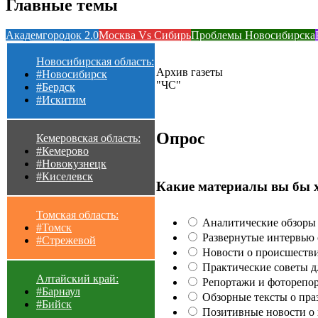
Главные темы
Академгородок 2.0
Москва Vs Сибирь
Проблемы Новосибирска
Новосибирская область:
Архив газеты
#Новосибирск
"ЧС"
#Бердск
#Искитим
Опрос
Кемеровская область:
#Кемерово
#Новокузнецк
#Киселевск
Какие материалы вы бы 
Томская область:
Аналитические обзоры 
#Томск
Развернутые интервью с
#Стрежевой
Новости о происшестви
Практические советы для
Алтайский край:
Репортажи и фоторепор
#Барнаул
Обзорные тексты о праз
#Бийск
Позитивные новости о п