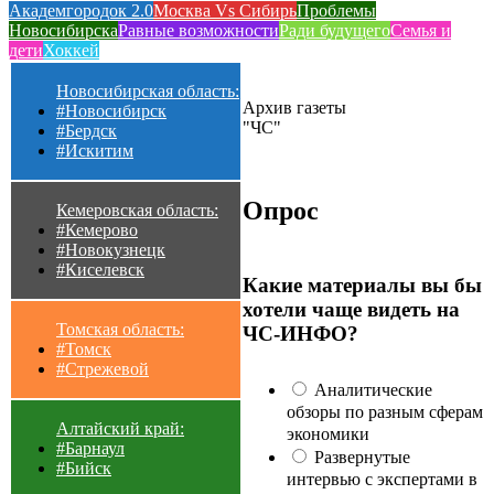
Академгородок 2.0
Москва Vs Сибирь
Проблемы
Новосибирска
Равные возможности
Ради будущего
Семья и
дети
Хоккей
Новосибирская область:
Архив газеты
#Новосибирск
"ЧС"
#Бердск
#Искитим
Опрос
Кемеровская область:
#Кемерово
#Новокузнецк
#Киселевск
Какие материалы вы бы
хотели чаще видеть на
Томская область:
ЧС-ИНФО?
#Томск
#Стрежевой
Аналитические
обзоры по разным сферам
Алтайский край:
экономики
#Барнаул
Развернутые
#Бийск
интервью с экспертами в