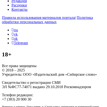
Редакция
Расценки
Контакты
Правила использования материалов портала
|
Политика
обработки персональных данных
rss
vk
ok
Telegram
18+
Все права защищены
© 2018 – 2025
Учредитель: ООО «Издательский дом «Сибирское слово»
Свидетельство о регистрации СМИ
ЭЛ №ФС77-74071 выдано 29.10.2018 Роскомнадзором
Телефон редакции:
+7 (383) 20 000 30
Материалы в рубриках «Точка зрения» и «Секрет успеха» публикуются на коммерческой основе