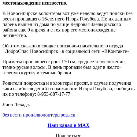
местонахождение неизвестно.
В Новосибирске волонтеры вот уже неделю ведут поиски без
вести пропавшего 16-летнего Игоря Голубева. По их данным
парень вышел из дома по улице Кедровая Заельцовского
района еще 9 апреля и с тех пор его местонахождение
неизвестно.
Об этом сказано в сводке поисково-спасательного отряда
«ДоброСпас-Новосибирск» в социальной сети «ВКонтакте».
Приметы пропавшего: рост 170 см, среднее телосложение,
темно-русые волосы. В день пропажи был одет в желто-
зеленую куртку и темные брюки.
Родители подростка и волонтеры просят, в случае получения
каких-либо сведений о нахождении Игоря Голубева, сообщить
их по телефону: 8-953-887-17-77.
Лана Левада.
без вести пропал
волонтеры
розыск
Наш канал в МАХ
Поделиться: