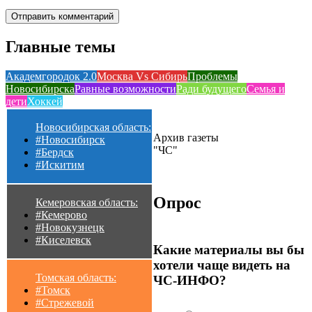
Главные темы
Академгородок 2.0
Москва Vs Сибирь
Проблемы
Новосибирска
Равные возможности
Ради будущего
Семья и
дети
Хоккей
Новосибирская область:
Архив газеты
#Новосибирск
"ЧС"
#Бердск
#Искитим
Опрос
Кемеровская область:
#Кемерово
#Новокузнецк
#Киселевск
Какие материалы вы бы
хотели чаще видеть на
Томская область:
ЧС-ИНФО?
#Томск
#Стрежевой