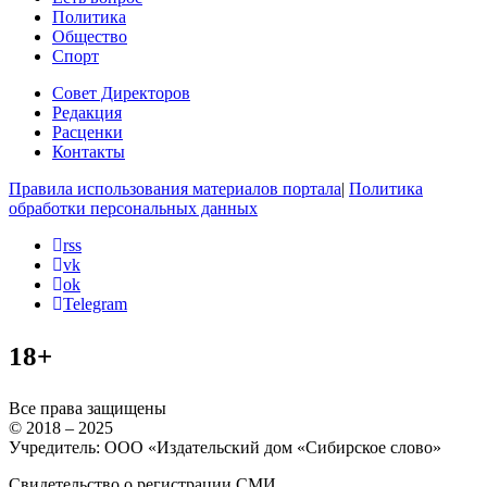
Политика
Общество
Спорт
Совет Директоров
Редакция
Расценки
Контакты
Правила использования материалов портала
|
Политика
обработки персональных данных
rss
vk
ok
Telegram
18+
Все права защищены
© 2018 – 2025
Учредитель: ООО «Издательский дом «Сибирское слово»
Свидетельство о регистрации СМИ