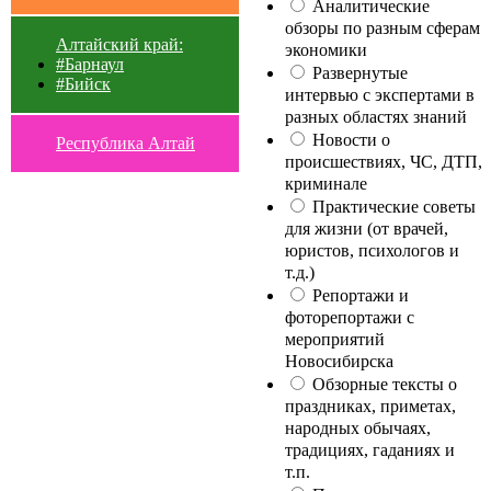
Аналитические
обзоры по разным сферам
Алтайский край:
экономики
#Барнаул
Развернутые
#Бийск
интервью с экспертами в
разных областях знаний
Новости о
Республика Алтай
происшествиях, ЧС, ДТП,
криминале
Практические советы
для жизни (от врачей,
юристов, психологов и
т.д.)
Репортажи и
фоторепортажи с
мероприятий
Новосибирска
Обзорные тексты о
праздниках, приметах,
народных обычаях,
традициях, гаданиях и
т.п.