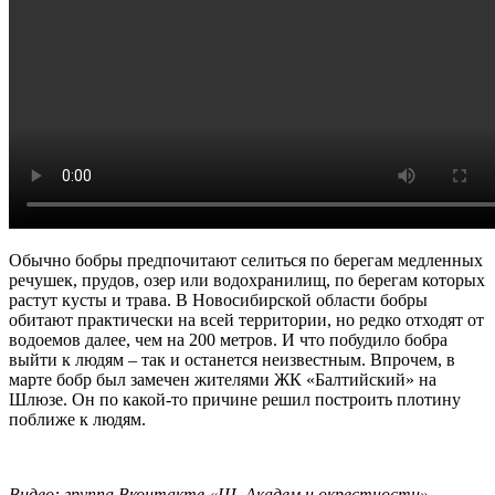
Обычно бобры предпочитают селиться по берегам медленных
речушек, прудов, озер или водохранилищ, по берегам которых
растут кусты и трава. В Новосибирской области бобры
обитают практически на всей территории, но редко отходят от
водоемов далее, чем на 200 метров. И что побудило бобра
выйти к людям – так и останется неизвестным. Впрочем, в
марте бобр был замечен жителями ЖК «Балтийский» на
Шлюзе. Он по какой-то причине решил построить плотину
поближе к людям.
Видео: группа Вконтакте «Щ, Академ и окрестности»