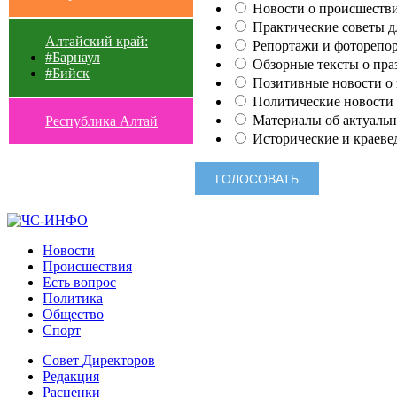
Новости о происшестви
Практические советы для
Алтайский край:
Репортажи и фоторепор
#Барнаул
Обзорные тексты о праз
#Бийск
Позитивные новости о п
Политические новости 
Материалы об актуальн
Республика Алтай
Исторические и краеве
Новости
Происшествия
Есть вопрос
Политика
Общество
Спорт
Совет Директоров
Редакция
Расценки