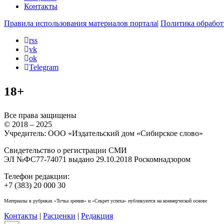
Контакты
Правила использования материалов портала
|
Политика обработ
rss
vk
ok
Telegram
18+
Все права защищены
© 2018 – 2025
Учредитель: ООО «Издательский дом «Сибирское слово»
Свидетельство о регистрации СМИ
ЭЛ №ФС77-74071 выдано 29.10.2018 Роскомнадзором
Телефон редакции:
+7 (383) 20 000 30
Материалы в рубриках «Точка зрения» и «Секрет успеха» публикуются на коммерческой основе
Контакты
|
Расценки
|
Редакция