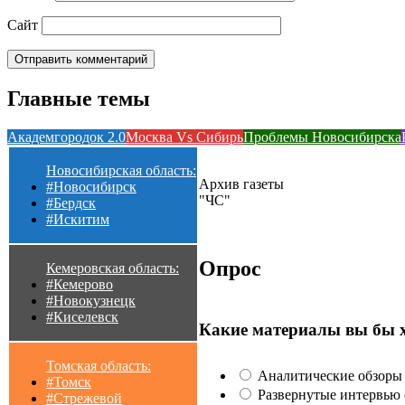
Сайт
Главные темы
Академгородок 2.0
Москва Vs Сибирь
Проблемы Новосибирска
Новосибирская область:
Архив газеты
#Новосибирск
"ЧС"
#Бердск
#Искитим
Опрос
Кемеровская область:
#Кемерово
#Новокузнецк
#Киселевск
Какие материалы вы бы 
Томская область:
Аналитические обзоры 
#Томск
Развернутые интервью с
#Стрежевой