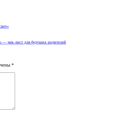
свет»
ю — чек-лист для будущих родителей
ечены
*