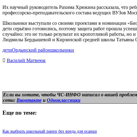
Их научный руководитель Рахима Хрюкина рассказала, что реб
профессорско-преподавательского состава ведущих ВУЗов Мос
Школьники выступали со своими проектами в номинации «Биоло
дети серьёзно готовились, поэтому защита работ прошла успеш
случайно: это не только результат их кропотливой работы, но
Людмилы Бердышевой и Кирзинской средней школы Татьяны 
дети
Ордынский район
школьники
Василий Матвеюк
Если вы хотите, чтобы ЧС-ИНФО написал о вашей проблем
сети:
Вконтакте
и
Одноклассники
Еще по теме:
Как выбрать школьный ранец без вреда для осанки