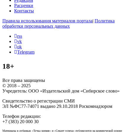
Редакция
Расценки
Контакты
Правила использования материалов портала
|
Политика
обработки персональных данных
rss
vk
ok
Telegram
18+
Все права защищены
© 2018 – 2025
Учредитель: ООО «Издательский дом «Сибирское слово»
Свидетельство о регистрации СМИ
ЭЛ №ФС77-74071 выдано 29.10.2018 Роскомнадзором
Телефон редакции:
+7 (383) 20 000 30
Материалы в рубриках «Точка зрения» и «Секрет успеха» публикуются на коммерческой основе