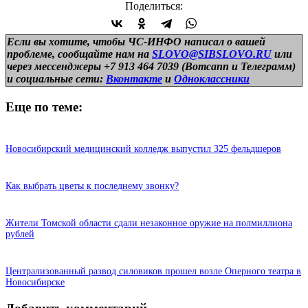
Поделиться:
Если вы хотите, чтобы ЧС-ИНФО написал о вашей
проблеме, сообщайте нам на
SLOVO@SIBSLOVO.RU
или
через мессенджеры +7 913 464 7039 (Вотсапп и Телеграмм)
и
социальные сети:
Вконтакте
и
Одноклассники
Еще по теме:
Новосибирский медицинский колледж выпустил 325 фельдшеров
Как выбрать цветы к последнему звонку?
Жители Томской области сдали незаконное оружие на полмиллиона
рублей
Централизованный развод силовиков прошел возле Оперного театра в
Новосибирске