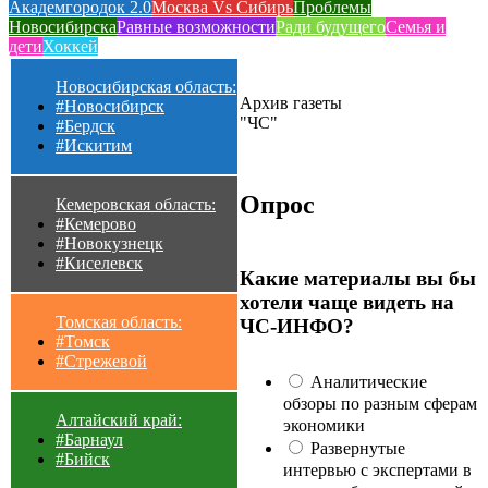
Академгородок 2.0
Москва Vs Сибирь
Проблемы
Новосибирска
Равные возможности
Ради будущего
Семья и
дети
Хоккей
Новосибирская область:
Архив газеты
#Новосибирск
"ЧС"
#Бердск
#Искитим
Опрос
Кемеровская область:
#Кемерово
#Новокузнецк
#Киселевск
Какие материалы вы бы
хотели чаще видеть на
Томская область:
ЧС-ИНФО?
#Томск
#Стрежевой
Аналитические
обзоры по разным сферам
Алтайский край:
экономики
#Барнаул
Развернутые
#Бийск
интервью с экспертами в