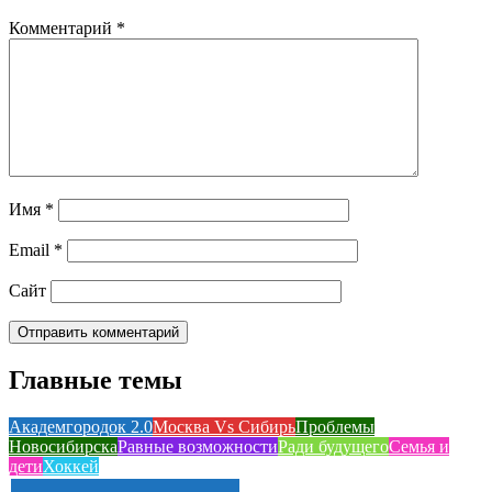
Комментарий
*
Имя
*
Email
*
Сайт
Главные темы
Академгородок 2.0
Москва Vs Сибирь
Проблемы
Новосибирска
Равные возможности
Ради будущего
Семья и
дети
Хоккей