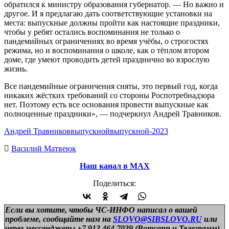
обратился к министру образования губернатор. — Но важно и
другое. И я предлагаю дать соответствующие установки на
места: выпускные должны пройти как настоящие праздники,
чтобы у ребят остались воспоминания не только о
пандемийных ограничениях во время учёбы, о строгостях
режима, но и воспоминания о школе, как о тёплом втором
доме, где умеют проводить детей празднично во взрослую
жизнь.
Все пандемийные ограничения сняты, это первый год, когда
никаких жёстких требований со стороны Роспотребнадзора
нет. Поэтому есть все основания провести выпускные как
полноценные праздники», — подчеркнул Андрей Травников.
Андрей Травников
выпускной
выпускной-2023
Василий Матвеюк
Наш канал в МАХ
Поделиться:
Если вы хотите, чтобы ЧС-ИНФО написал о вашей
проблеме, сообщайте нам на
SLOVO@SIBSLOVO.RU
или
через мессенджеры +7 913 464 7039 (Вотсапп и Телеграмм)