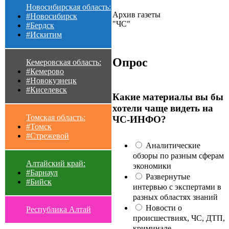
Новосибирская область:
Архив газеты
#Новосибирск
"ЧС"
#Бердск
#Искитим
Опрос
Кемеровская область:
#Кемерово
#Новокузнецк
#Киселевск
Какие материалы вы бы
хотели чаще видеть на
Томская область:
ЧС-ИНФО?
#Томск
#Стрежевой
Аналитические
обзоры по разным сферам
Алтайский край:
экономики
#Барнаул
Развернутые
#Бийск
интервью с экспертами в
разных областях знаний
Новости о
Республика Алтай
происшествиях, ЧС, ДТП,
криминале