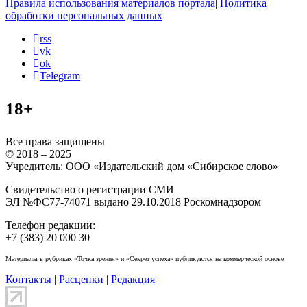
Правила использования материалов портала
|
Политика
обработки персональных данных
rss
vk
ok
Telegram
18+
Все права защищены
© 2018 – 2025
Учредитель: ООО «Издательский дом «Сибирское слово»
Свидетельство о регистрации СМИ
ЭЛ №ФС77-74071 выдано 29.10.2018 Роскомнадзором
Телефон редакции:
+7 (383) 20 000 30
Материалы в рубриках «Точка зрения» и «Секрет успеха» публикуются на коммерческой основе
Контакты
|
Расценки
|
Редакция