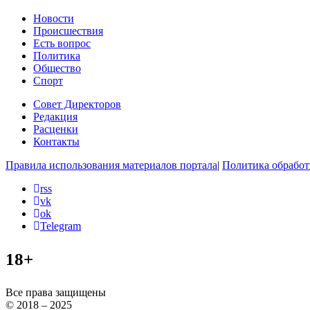
Новости
Происшествия
Есть вопрос
Политика
Общество
Спорт
Совет Директоров
Редакция
Расценки
Контакты
Правила использования материалов портала
|
Политика обработ
rss
vk
ok
Telegram
18+
Все права защищены
© 2018 – 2025