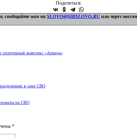
Поделиться:
е, сообщайте нам на
SLOVO@SIBSLOVO.RU
или через мессе
ли спортивный комплекс «Армада»
разделениях в зоне СВО
епараты на СВО
ечены
*