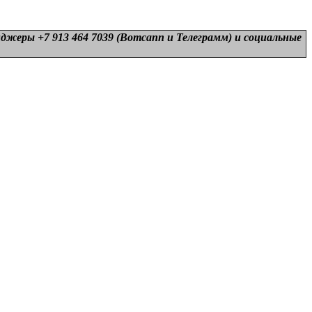
нджеры +7 913 464 7039 (Вотсапп и Телеграмм) и
социальные