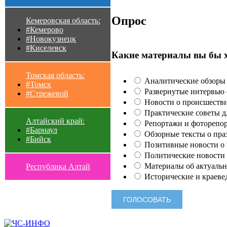
Опрос
Кемеровская область:
#Кемерово
#Новокузнецк
#Киселевск
Какие материалы вы бы 
Томская область:
Аналитические обзоры 
#Томск
Развернутые интервью с
#Стрежевой
Новости о происшестви
Практические советы для
Алтайский край:
Репортажи и фоторепор
#Барнаул
Обзорные тексты о праз
#Бийск
Позитивные новости о п
Политические новости 
Материалы об актуальн
Республика Алтай
Исторические и краеве