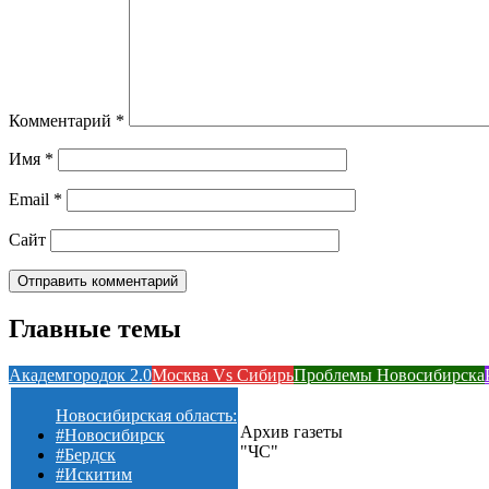
Комментарий
*
Имя
*
Email
*
Сайт
Главные темы
Академгородок 2.0
Москва Vs Сибирь
Проблемы Новосибирска
Новосибирская область:
Архив газеты
#Новосибирск
"ЧС"
#Бердск
#Искитим