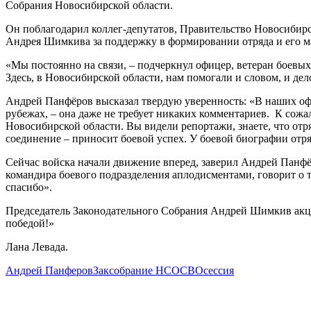
Собрания Новосибирской области.
Он поблагодарил коллег-депутатов, Правительство Новосибирс
Андрея Шимкива за поддержку в формировании отряда и его м
«Мы постоянно на связи, – подчеркнул офицер, ветеран боевых
Здесь, в Новосибирской области, нам помогали и словом, и д
Андрей Панфёров высказал твердую уверенность: «В наших офиц
рубежах, – она даже не требует никаких комментариев. К сожа
Новосибирской области. Вы видели репортажи, знаете, что отр
соединение – приносит боевой успех. У боевой биографии отря
Сейчас войска начали движение вперед, заверил Андрей Панфё
командира боевого подразделения аплодисментами, говорит о т
спасибо».
Председатель Законодательного Собрания Андрей Шимкив акцен
победой!»
Лана Левада.
Андрей Панферов
Заксобрание НСО
СВО
сессия