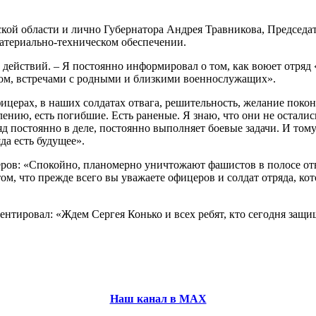
кой области и лично Губернатора Андрея Травникова, Председа
атериально-техническом обеспечении.
 действий. – Я постоянно информировал о том, как воюет отряд 
елом, встречами с родными и близкими военнослужащих».
ерах, в наших солдатах отвага, решительность, желание поконч
лению, есть погибшие. Есть раненые. Я знаю, что они не остали
яд постоянно в деле, постоянно выполняет боевые задачи. И том
да есть будущее».
ров: «Спокойно, планомерно уничтожают фашистов в полосе отве
ом, что прежде всего вы уважаете офицеров и солдат отряда, к
тировал: «Ждем Сергея Конько и всех ребят, кто сегодня защищ
Наш канал в МАХ