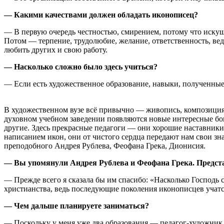
— Какими качествами должен обладать иконописец?
— В первую очередь честностью, смирением, потому что искуше
Потом — терпение, трудолюбие, желание, ответственность, ведь
любить других и свою работу.
— Насколько сложно было здесь учиться?
— Если есть художественное образование, навыки, полученные 
В художественном вузе всё привычно — живопись, композиция,
духовном учебном заведении появляются новые интересные бого
другие. Здесь прекрасные педагоги — они хорошие наставники
написанием икон, они от чистого сердца передают нам свои зн
преподобного Андрея Рублева, Феофана Грека, Дионисия.
— Вы упомянули Андрея Рублева и Феофана Грека. Представ
— Прежде всего я сказала бы им спасибо: «Насколько Господь 
христианства, ведь последующие поколения иконописцев учатся
— Чем дальше планируете заниматься?
— Поскольку у меня уже два образования — педагог-художник 