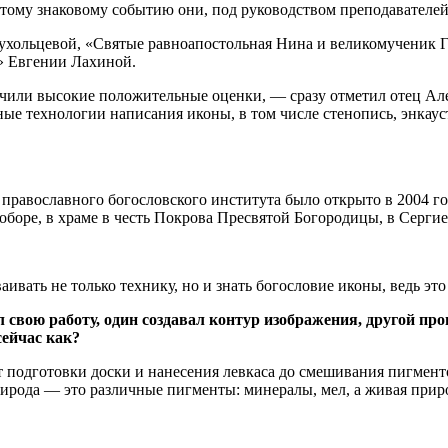
этому знаковому событию они, под руководством преподавателей, 
Бухольцевой, «Святые равноапостольная Нина и великомученик 
» Евгении Лахиной.
чили высокие положительные оценки, — сразу отметил отец Ал
ные технологии написания иконы, в том числе стенопись, энкау
равославного богословского института было открыто в 2004 год
боре, в храме в честь Покрова Пресвятой Богородицы, в Сергие
ваивать не только технику, но и знать богословие иконы, ведь эт
вою работу, один создавал контур изображения, другой про
сейчас как?
т подготовки доски и нанесения левкаса до смешивания пигмент
ирода — это различные пигменты: минералы, мел, а живая приро