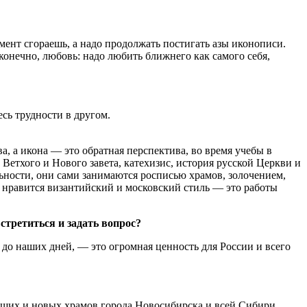
мент сгораешь, а надо продолжать постигать азы иконописи.
конечно, любовь: надо любить ближнего как самого себя,
сь трудности в другом.
, а икона — это обратная перспектива, во время учебы в
етхого и Нового завета, катехизис, история русской Церкви и
ьности, они сами занимаются росписью храмов, золочением,
нь нравится византийский и московский стиль — это работы
стретиться и задать вопрос?
 до наших дней, — это огромная ценность для России и всего
ющих и новых храмов города Новосибирска и всей Сибири.