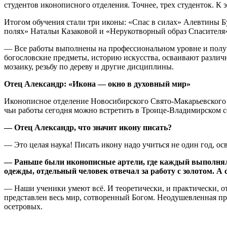
студентов иконописного отделения. Точнее, трех студенток. К 
Итогом обучения стали три иконы: «Спас в силах» Алевтины 
полях» Натальи Казаковой и «Нерукотворный образ Спасителя
— Все работы выполнены на профессиональном уровне и полу
богословские предметы, историю искусства, осваивают различ
мозаику, резьбу по дереву и другие дисциплины.
Отец Александр: «Икона — окно в духовный мир»
Иконописное отделение Новосибирского Свято-Макарьевского п
чьи работы сегодня можно встретить в Троице-Владимирском со
— Отец Александр, что значит икону писать?
— Это целая наука! Писать икону надо учиться не один год, ос
— Раньше были иконописные артели, где каждый выполнял с
одежды, отдельный человек отвечал за работу с золотом. А 
— Наши ученики умеют всё. И теоретически, и практически, о
представлен весь мир, сотворенный Богом. Неодушевленная пр
осетровых.