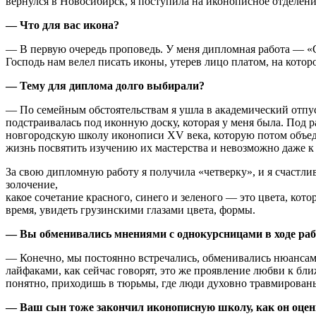
вернулся в Новосибирск, я поступила на иконописное отделен
— Что для вас икона?
— В первую очередь проповедь. У меня дипломная работа — «Спа
Господь нам велел писать иконы, утерев лицо платом, на кото
— Тему для диплома долго выбирали?
— По семейным обстоятельствам я ушла в академический отпуск
подстраивалась под иконную доску, которая у меня была. Под
новгородскую школу иконописи ХV века, которую потом объеди
жизнь посвятить изучению их мастерства и невозможно даже к
За свою дипломную работу я получила «четверку», и я счастлива
золочение,
какое сочетание красного, синего и зеленого — это цвета, кото
время, увидеть грузинскими глазами цвета, формы.
— Вы обменивались мнениями с однокурсницами в ходе ра
— Конечно, мы постоянно встречались, обменивались нюансами 
лайфаками, как сейчас говорят, это же проявление любви к б
понятно, приходишь в тюрьмы, где люди духовно травмированы
— Ваш сын тоже закончил иконописную школу, как он оце