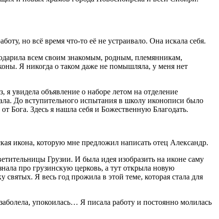
ту, но всё время что-то её не устраивало. Она искала себя.
подарила всем своим знакомым, родным, племянникам,
оны. Я никогда о таком даже не помышляла, у меня нет
з, я увидела объявление о наборе летом на отделение
здала. До вступительного испытания в школу иконописи было
от Бога. Здесь я нашла себя и Божественную Благодать.
ская икона, которую мне предложил написать отец Александр.
етительницы Грузии. И была идея изобразить на иконе саму
знала про грузинскую церковь, а тут открыла новую
 святых. Я весь год прожила в этой теме, которая стала для
о заболела, упокоилась… Я писала работу и постоянно молилась