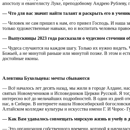
апостолу и евангелисту Луке, преподобному Андрею Рублеву,
— Что для вас значит найти талант и раскрыть его в учени
— Человек не сам пришел к нам, его привел Господь. И наша за
только художественные навыки, но и воспитать человека право
— Выпускницы 2023 года рассказали о чудесном стечении об
— Чудеса случаются на каждом шагу. Только их нужно видеть. Чу
Божьей, а не минутой раньше или минутой позже. В этом и ест
достойные иконы.
Алевтина Бухольцева: мечты сбываются
— Всё началось лет десять назад, мы жили в городе Алдане, н
святых Новомучеников и Исповедников Церкви Русской. Я тог
интересно всё до мельчайших подробностей. В один из дней от
нас, в Сибири. В интернете нашла Новосибирский богословский
Алтайском колледже культуры и искусства имени Г. И Чорос- Г
— Как Вам удавалось совмещать мирскую жизнь и учебу в 
— Это организация собственного времени, которой я научилась,