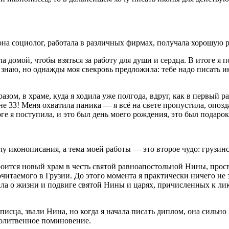
 социолог, работала в различных фирмах, получала хорошую рабо
 домой, чтобы взяться за работу для души и сердца. В итоге я 
знаю, но однажды моя свекровь предложила: тебе надо писать ик
зом, в храме, куда я ходила уже полгода, вдруг, как в первый ра
мне 33! Меня охватила паника — я всё на свете пропустила, опо
е я поступила, и это был день моего рождения, это был подарок 
лу иконописания, а тема моей работы — это второе чудо: грузин
оится новый храм в честь святой равноапостольной Нины, просв
итаемого в Грузии. До этого момента я практически ничего не 
ла о жизни и подвиге святой Нины и царях, причисленных к лику
описца, звали Нина, но когда я начала писать диплом, она сильн
молитвенное поминовение.