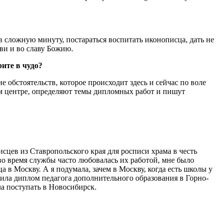
 в сложную минуту, постараться воспитать иконописца, дать не
кви и во славу Божию.
рите в чудо?
е обстоятельств, которое происходит здесь и сейчас по воле
ем центре, определяют темы дипломных работ и пишут
сцев из Ставропольского края для росписи храма в честь
о время службы часто любовалась их работой, мне было
в Москву. А я подумала, зачем в Москву, когда есть школы у
чила диплом педагога дополнительного образования в Горно-
ла поступать в Новосибирск.