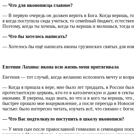
— Что для иконописца главное?
— В первую очередь он должен верить в Бога. Когда веришь, то
я когда поступила сюда учиться, то семейный бюджет, естестве
Поэтому, когда ты хочешь, когда ты веришь и молишься, тогда 
— Что бы хотелось написать?
— Хотелось бы ещё написать иконы грузинских святых для нов
Евгения Лахина: икона всю жизнь меня притягивала
Евгения — тот случай, когда желанию исполнить мечту и возра
— Когда я пришла к вере, мне было лет тридцать, в России был
протестантскую церковь, кто-то в католическую и даже в секты. 
иконами. Я уверена, надо знать, во что и в кого ты веришь, чт
быстрее прошло мое воцерковление, а после переезда в Новоси
частью: было интересно читать, изучать всё, что связано с бого
— Что Вас подтолкнуло поступить в школу иконописи?
— У меня сын после православной гимназии и семинарии поех