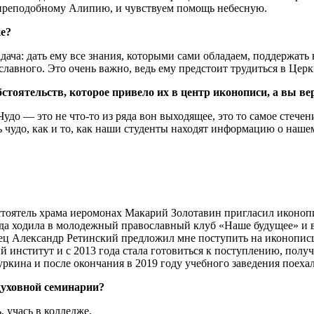
 преподобному Алипию, и чувствуем помощь небесную.
ке?
дача: дать ему все знания, которыми сами обладаем, поддержать
славного. Это очень важно, ведь ему предстоит трудиться в Цер
стоятельств, которое привело их в центр иконописи, а вы ве
до — это не что-то из ряда вон выходящее, это то самое стечени
ь чудо, как и то, как наши студенты находят информацию о наш
астоятель храма иеромонах Макарий Золотавин пригласил иконопи
да ходила в молодежный православный клуб «Наше будущее» и в
ец Александр Ретинский предложил мне поступить на иконописца 
 институт и с 2013 года стала готовиться к поступлению, полу
уркина и после окончания в 2019 году учебного заведения поеха
духовной семинарии?
 учась в колледже.