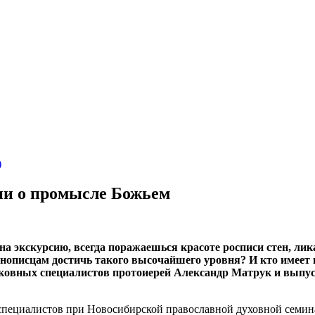
)
ии о промысле Божьем
 на экскурсию, всегда поражаешься красоте росписи стен, лик
онописцам достичь такого высочайшего уровня? И кто имеет 
ковных специалистов протоиерей Александр Матрук и выпус
 специалистов при Новосибирской православной духовной сем