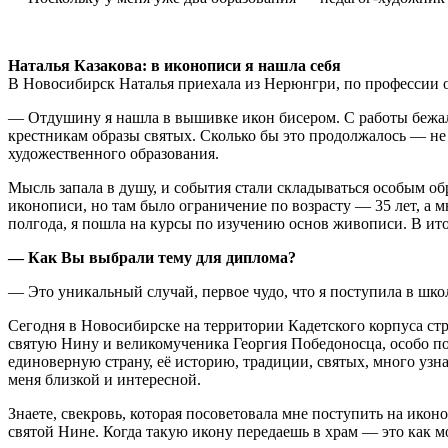
Наталья Казакова: в иконописи я нашла себя
В Новосибирск Наталья приехала из Нерюнгри, по профессии она
— Отдушину я нашла в вышивке икон бисером. С работы бежала
крестникам образы святых. Сколько бы это продолжалось — не 
художественного образования.
Мысль запала в душу, и события стали складываться особым обра
иконописи, но там было ограничение по возрасту — 35 лет, а 
полгода, я пошла на курсы по изучению основ живописи. В итог
— Как Вы выбрали тему для диплома?
— Это уникальный случай, первое чудо, что я поступила в шко
Сегодня в Новосибирске на территории Кадетского корпуса стр
святую Нину и великомученика Георгия Победоносца, особо поч
единоверную страну, её историю, традиции, святых, много узна
меня близкой и интересной.
Знаете, свекровь, которая посоветовала мне поступить на икон
святой Нине. Когда такую икону передаешь в храм — это как 