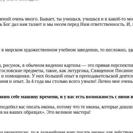
ний очень много. Бывает, ты учишься, учишься и в какой-то мо
 Бог дал нам талант и мы несем перед Ним ответственность. И, 
в мирском художественном учебном заведении, то несложно, зде
 рисунок, в обычном видении картина — это прямая перспектива
словские предметы, такие, как литургика, Священное Писание В
 и помощники. У них большой опыт в преподавательской деятел
ания и опыт. За 4 года мы столько всего узнали! Лично мне оче
им себе машину времени, и у вас есть возможность с ними в
сподобил вас писать иконы, потому что те иконы, которые дошли
 на ваших образцах». Это великие мастера!
и иконописец, то в дальнейшем хочу писать иконы для действу