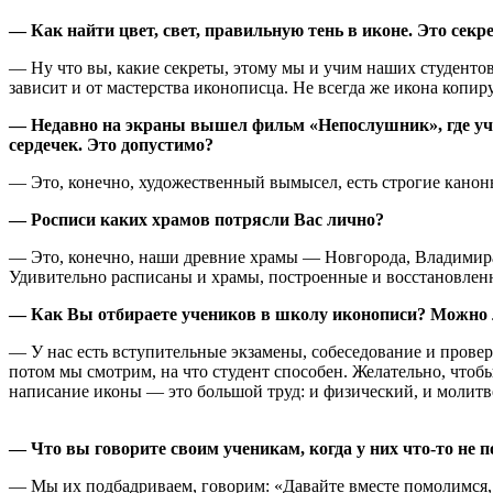
— Как найти цвет, свет, правильную тень в иконе. Это секр
— Ну что вы, какие секреты, этому мы и учим наших студентов
зависит и от мастерства иконописца. Не всегда же икона копир
— Недавно на экраны вышел фильм «Непослушник», где учен
сердечек. Это допустимо?
— Это, конечно, художественный вымысел, есть строгие канон
— Росписи каких храмов потрясли Вас лично?
— Это, конечно, наши древние храмы — Новгорода, Владимира,
Удивительно расписаны и храмы, построенные и восстановлен
— Как Вы отбираете учеников в школу иконописи? Можно л
— У нас есть вступительные экзамены, собеседование и провер
потом мы смотрим, на что студент способен. Желательно, чтоб
написание иконы — это большой труд: и физический, и молит
— Что вы говорите своим ученикам, когда у них что-то не 
— Мы их подбадриваем, говорим: «Давайте вместе помолимся,