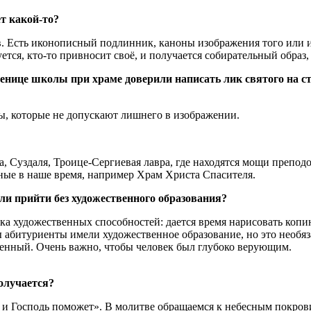
ет какой-то?
. Есть иконописный подлинник, каноны изображения того или ино
уется, кто-то привносит своё, и получается собирательный образ
ице школы при храме доверили написать лик святого на стен
ы, которые не допускают лишнего в изображении.
 Суздаля, Троице-Сергиевая лавра, где находятся мощи препод
ные в наше время, например Храм Христа Спасителя.
и прийти без художественного образования?
ка художественных способностей: дается время нарисовать копи
ы абитуриенты имели художественное образование, но это необяз
венный. Очень важно, чтобы человек был глубоко верующим.
получается?
 и Господь поможет». В молитве обращаемся к небесным покро