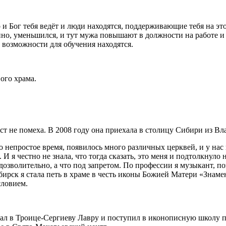
 и Бог тебя ведёт и люди находятся, поддерживающие тебя на эт
нно, уменьшился, и тут мужа повышают в должности на работе и д
и возможности для обучения находятся.
ого храма.
ст не помеха. В 2008 году она приехала в столицу Сибири из Вл
о непростое время, появилось много различных церквей, и у нас
И я честно не знала, что тогда сказать, это меня и подтолкнуло 
о дозволительно, а что под запретом. По профессии я музыкант, 
бирск я стала петь в храме в честь иконы Божией Матери «Знам
словием.
ал в Троице-Сергиеву Лавру и поступил в иконописную школу п