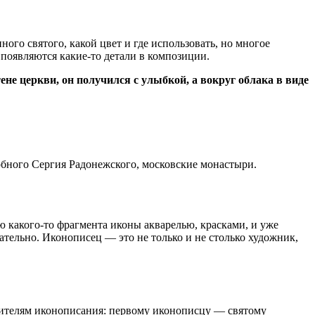
го святого, какой цвет и где использовать, но многое
, появляются какие-то детали в композиции.
е церкви, он получился с улыбкой, а вокруг облака в виде
обного Сергия Радонежского, московские монастыри.
ю какого-то фрагмента иконы акварелью, красками, и уже
ательно. Иконописец — это не только и не столько художник,
вителям иконописания: первому иконописцу — святому