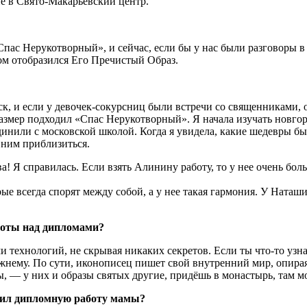
ие в Свято-Макарьевский центр.
с Нерукотворный», и сейчас, если бы у нас были разговоры в тра
ром отобразился Его Пречистый Образ.
, и если у девочек-сокурсниц были встречи со священниками, о
 размер подходил «Спас Нерукотворный». Я начала изучать нов
нили с московской школой. Когда я увидела, какие шедевры бы
 ним приблизиться.
! Я справилась. Если взять Алинину работу, то у нее очень боль
рые всегда спорят между собой, а у нее такая гармония. У Наташ
боты над дипломами?
технологий, не скрывая никаких секретов. Если ты что-то узнал
лижнему. По сути, иконописец пишет свой внутренний мир, опира
, — у них и образы святых другие, придёшь в монастырь, там м
нил дипломную работу мамы?