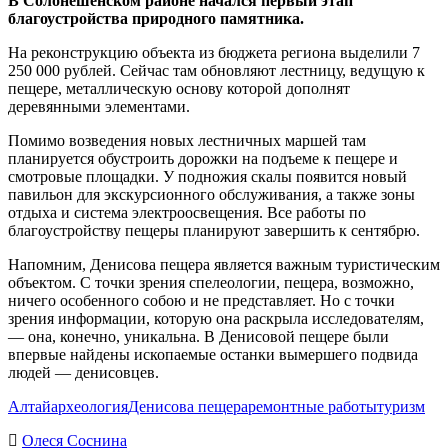
В Солонешенском районе начался первый этап
благоустройства природного памятника.
На реконструкцию объекта из бюджета региона выделили 7
250 000 рублей. Сейчас там обновляют лестницу, ведущую к
пещере, металлическую основу которой дополнят
деревянными элементами.
Помимо возведения новых лестничных маршей там
планируется обустроить дорожки на подъеме к пещере и
смотровые площадки. У подножия скалы появится новый
павильон для экскурсионного обслуживания, а также зоны
отдыха и система электроосвещения. Все работы по
благоустройству пещеры планируют завершить к сентябрю.
Напомним, Денисова пещера является важным туристическим
объектом. С точки зрения спелеологии, пещера, возможно,
ничего особенного собою и не представляет. Но с точки
зрения информации, которую она раскрыла исследователям,
— она, конечно, уникальна. В Денисовой пещере были
впервые найдены ископаемые останки вымершего подвида
людей — денисовцев.
Алтай
археология
Денисова пещера
ремонтные работы
туризм
Олеся Соснина