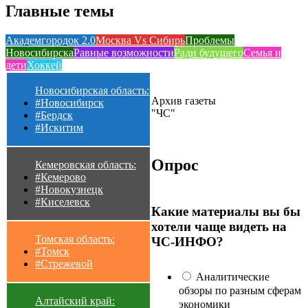
Главные темы
Академгородок 2.0
Москва Vs Сибирь
Проблемы
Новосибирска
Равные возможности
Ради будущего
Семья и
дети
Хоккей
Новосибирская область:
Архив газеты
#Новосибирск
"ЧС"
#Бердск
#Искитим
Опрос
Кемеровская область:
#Кемерово
#Новокузнецк
#Киселевск
Какие материалы вы бы
хотели чаще видеть на
Томская область:
ЧС-ИНФО?
#Томск
#Стрежевой
Аналитические
обзоры по разным сферам
Алтайский край:
экономики