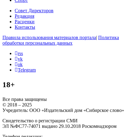
Спорт
Совет Директоров
Редакция
Расценки
Контакты
Правила использования материалов портала
|
Политика
обработки персональных данных
rss
vk
ok
Telegram
18+
Все права защищены
© 2018 – 2025
Учредитель: ООО «Издательский дом «Сибирское слово»
Свидетельство о регистрации СМИ
ЭЛ №ФС77-74071 выдано 29.10.2018 Роскомнадзором
Телефон редакции: