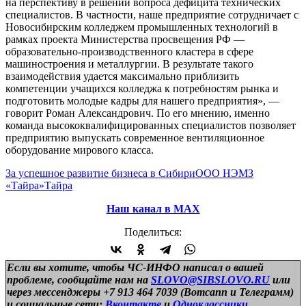
на перспективу в решении вопроса дефицита технических
специалистов. В частности, наше предприятие сотрудничает с
Новосибирским колледжем промышленных технологий в
рамках проекта Министерства просвещения РФ —
образовательно-производственного кластера в сфере
машиностроения и металлургии. В результате такого
взаимодействия удается максимально приблизить
компетенции учащихся колледжа к потребностям рынка и
подготовить молодые кадры для нашего предприятия», —
говорит Роман Александрович. По его мнению, именно
команда высококвалифицированных специалистов позволяет
предприятию выпускать современное вентиляционное
оборудование мирового класса.
За успешное развитие бизнеса в Сибири
ООО НЭМЗ
«Тайра»
Тайра
Наш канал в МАХ
Поделиться:
Если вы хотите, чтобы ЧС-ИНФО написал о вашей
проблеме, сообщайте нам на
SLOVO@SIBSLOVO.RU
или
через мессенджеры +7 913 464 7039 (Вотсапп и Телеграмм)
и
социальные сети:
Вконтакте
и
Одноклассники