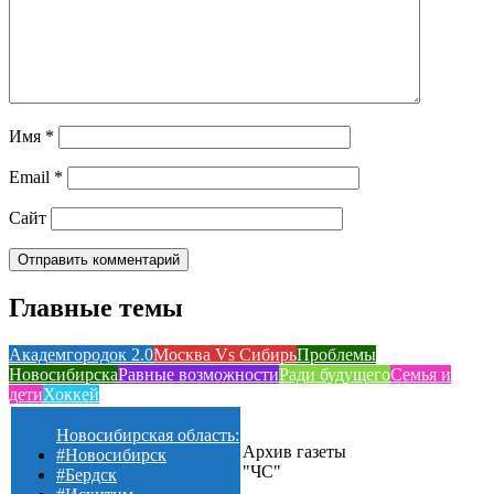
Имя
*
Email
*
Сайт
Главные темы
Академгородок 2.0
Москва Vs Сибирь
Проблемы
Новосибирска
Равные возможности
Ради будущего
Семья и
дети
Хоккей
Новосибирская область:
Архив газеты
#Новосибирск
"ЧС"
#Бердск