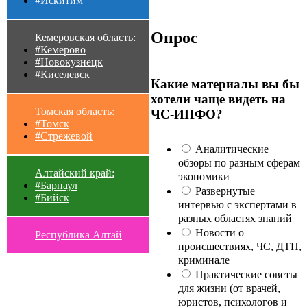
#Искитим
Опрос
Кемеровская область:
#Кемерово
#Новокузнецк
#Киселевск
Какие материалы вы бы
хотели чаще видеть на
Томская область:
ЧС-ИНФО?
#Томск
#Стрежевой
Аналитические
обзоры по разным сферам
Алтайский край:
экономики
#Барнаул
Развернутые
#Бийск
интервью с экспертами в
разных областях знаний
Новости о
Республика Алтай
происшествиях, ЧС, ДТП,
криминале
Практические советы
для жизни (от врачей,
юристов, психологов и