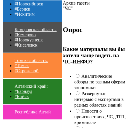
Архив газеты
#Новосибирск
"ЧС"
#Бердск
#Искитим
Опрос
Кемеровская область:
#Кемерово
#Новокузнецк
#Киселевск
Какие материалы вы бы
хотели чаще видеть на
Томская область:
ЧС-ИНФО?
#Томск
#Стрежевой
Аналитические
обзоры по разным сферам
Алтайский край:
экономики
#Барнаул
Развернутые
#Бийск
интервью с экспертами в
разных областях знаний
Новости о
Республика Алтай
происшествиях, ЧС, ДТП,
криминале