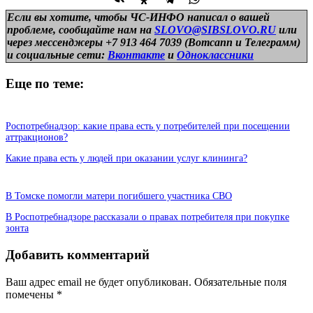
Если вы хотите, чтобы ЧС-ИНФО написал о вашей
проблеме, сообщайте нам на
SLOVO@SIBSLOVO.RU
или
через мессенджеры +7 913 464 7039 (Вотсапп и Телеграмм)
и
социальные сети:
Вконтакте
и
Одноклассники
Еще по теме:
Роспотребнадзор: какие права есть у потребителей при посещении
аттракционов?
Какие права есть у людей при оказании услуг клининга?
В Томске помогли матери погибшего участника СВО
В Роспотребнадзоре рассказали о правах потребителя при покупке
зонта
Добавить комментарий
Ваш адрес email не будет опубликован.
Обязательные поля
помечены
*