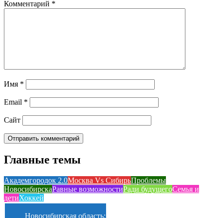
Комментарий
*
Имя
*
Email
*
Сайт
Главные темы
Академгородок 2.0
Москва Vs Сибирь
Проблемы
Новосибирска
Равные возможности
Ради будущего
Семья и
дети
Хоккей
Новосибирская область: