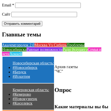
Email
*
Сайт
Главные темы
Академгородок 2.0
Москва Vs Сибирь
Проблемы
Новосибирска
Равные возможности
Ради будущего
Семья и
дети
Хоккей
Новосибирская область:
Архив газеты
#Новосибирск
"ЧС"
#Бердск
#Искитим
Опрос
Кемеровская область:
#Кемерово
#Новокузнецк
#Киселевск
Какие материалы вы бы