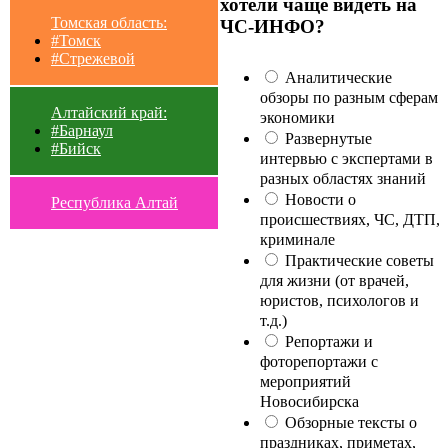
хотели чаще видеть на
Томская область:
ЧС-ИНФО?
#Томск
#Стрежевой
Аналитические
обзоры по разным сферам
Алтайский край:
экономики
#Барнаул
Развернутые
#Бийск
интервью с экспертами в
разных областях знаний
Новости о
Республика Алтай
происшествиях, ЧС, ДТП,
криминале
Практические советы
для жизни (от врачей,
юристов, психологов и
т.д.)
Репортажи и
фоторепортажи с
мероприятий
Новосибирска
Обзорные тексты о
праздниках, приметах,