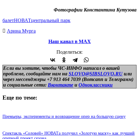
Фотографии Константина Кутузова
балет
НОВАТ
центральный парк
Арина Мурга
Наш канал в МАХ
Поделиться:
Если вы хотите, чтобы ЧС-ИНФО написал о вашей
проблеме, сообщайте нам на
SLOVO@SIBSLOVO.RU
или
через мессенджеры +7 913 464 7039 (Вотсапп и Телеграмм)
и
социальные сети:
Вконтакте
и
Одноклассники
Еще по теме:
Премьеры, эксперименты и возвращение опер на большую сцену
Спектакль «Соловей» НОВАТа получил «Золотую маску» как лучший
оперный проект сезона