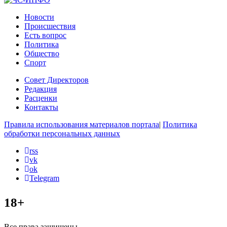
Новости
Происшествия
Есть вопрос
Политика
Общество
Спорт
Совет Директоров
Редакция
Расценки
Контакты
Правила использования материалов портала
|
Политика
обработки персональных данных
rss
vk
ok
Telegram
18+
Все права защищены