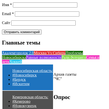
Имя
*
Email
*
Сайт
Главные темы
Академгородок 2.0
Москва Vs Сибирь
Проблемы
Новосибирска
Равные возможности
Ради будущего
Семья и
дети
Хоккей
Новосибирская область:
Архив газеты
#Новосибирск
"ЧС"
#Бердск
#Искитим
Опрос
Кемеровская область:
#Кемерово
#Новокузнецк