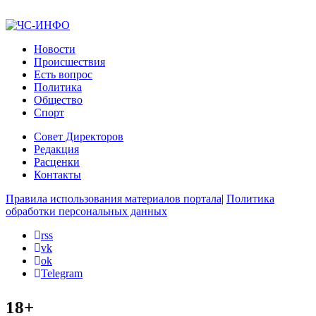
Новости
Происшествия
Есть вопрос
Политика
Общество
Спорт
Совет Директоров
Редакция
Расценки
Контакты
Правила использования материалов портала
|
Политика
обработки персональных данных
rss
vk
ok
Telegram
18+