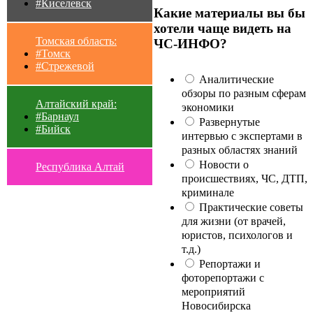
#Киселевск
Какие материалы вы бы
хотели чаще видеть на
Томская область:
ЧС-ИНФО?
#Томск
#Стрежевой
Аналитические
обзоры по разным сферам
Алтайский край:
экономики
#Барнаул
Развернутые
#Бийск
интервью с экспертами в
разных областях знаний
Новости о
Республика Алтай
происшествиях, ЧС, ДТП,
криминале
Практические советы
для жизни (от врачей,
юристов, психологов и
т.д.)
Репортажи и
фоторепортажи с
мероприятий
Новосибирска