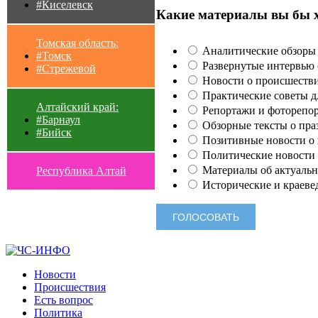
#Киселевск
Какие материалы вы бы 
Томская область:
Аналитические обзоры 
#Томск
Развернутые интервью с
#Стрежевой
Новости о происшестви
Практические советы для
Алтайский край:
Репортажи и фоторепор
#Барнаул
Обзорные тексты о праз
#Бийск
Позитивные новости о п
Политические новости 
Материалы об актуальн
Республика Алтай
Исторические и краеве
Новости
Происшествия
Есть вопрос
Политика