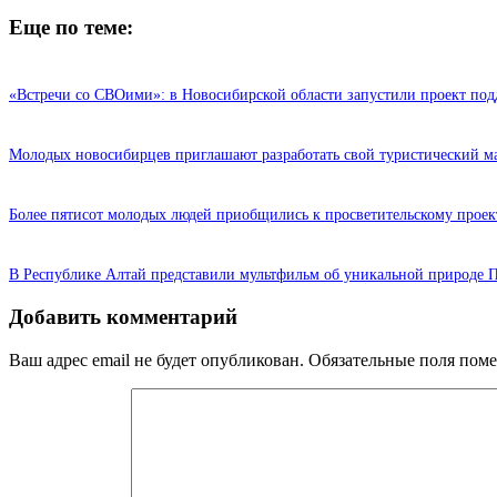
Еще по теме:
«Встречи со СВОими»: в Новосибирской области запустили проект под
Молодых новосибирцев приглашают разработать свой туристический м
Более пятисот молодых людей приобщились к просветительскому проек
В Республике Алтай представили мультфильм об уникальной природе 
Добавить комментарий
Ваш адрес email не будет опубликован.
Обязательные поля пом