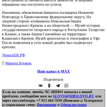
Было решено остановить выпуск банкноты. В широкое
обращение она поступить не успела.
Напомним, обновленная банкнота посвящена Нижнему
Новгороду и Приволжскому федеральному округу. На
лицевой стороне изображена Никольская башня
Нижегородского Кремля, а на оборотной — Музей истории
государственности татарского народа и Республики Татарстан
в Казани, а также башня Сююмбике на территории
Казанского Кремля, Музей археологии и этнографии в Уфе.
После появления в сети новый дизайн был подвергнут
критике.
Деньги
ЦБ РФ
Марина Вдовик
Наш канал в МАХ
Поделиться:
Если вы хотите, чтобы ЧС-ИНФО написал о вашей
проблеме, сообщайте нам на
SLOVO@SIBSLOVO.RU
или
через мессенджеры +7 913 464 7039 (Вотсапп и Телеграмм)
и
социальные сети:
Вконтакте
и
Одноклассники