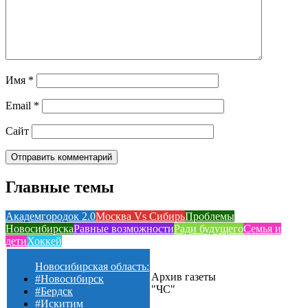
Имя
*
Email
*
Сайт
Главные темы
Академгородок 2.0
Москва Vs Сибирь
Проблемы
Новосибирска
Равные возможности
Ради будущего
Семья и
дети
Хоккей
Новосибирская область:
Архив газеты
#Новосибирск
"ЧС"
#Бердск
#Искитим