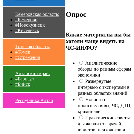
Опрос
Кемеровская область:
#Кемерово
#Новокузнецк
#Киселевск
Какие материалы вы бы
хотели чаще видеть на
Томская область:
ЧС-ИНФО?
#Томск
#Стрежевой
Аналитические
обзоры по разным сферам
Алтайский край:
экономики
#Барнаул
Развернутые
#Бийск
интервью с экспертами в
разных областях знаний
Новости о
Республика Алтай
происшествиях, ЧС, ДТП,
криминале
Практические советы
для жизни (от врачей,
юристов, психологов и