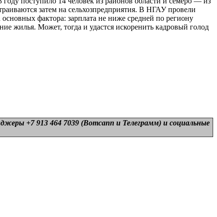
 году поступило 14 человек из районов области и семеро — из
траиваются затем на сельхозпредприятия. В НГАУ провели
 основных фактора: зарплата не ниже средней по региону
ние жилья. Может, тогда и удастся искоренить кадровый голод
нджеры +7 913 464 7039 (Вотсапп и Телеграмм) и
социальные