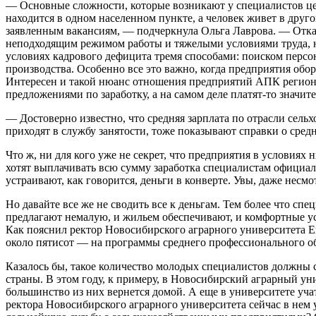
— Основные сложности, которые возникают у специалистов цен
находится в одном населенном пункте, а человек живет в друг
заявленным вакансиям, — подчеркнула Ольга Лаврова. — Отказ
неподходящим режимом работы и тяжелыми условиями труда, н
условиях кадрового дефицита тремя способами: поиском перс
производства. Особенно все это важно, когда предприятия об
Интересен и такой нюанс отношения предприятий АПК региона
предложениями по заработку, а на самом деле платят-то значит
— Достоверно известно, что средняя зарплата по отрасли сель
приходят в службу занятости, тоже показывают справки о средн
Что ж, ни для кого уже не секрет, что предприятия в услови
хотят выплачивать всю сумму заработка специалистам официал
устраивают, как говорится, деньги в конверте. Увы, даже несмот
Но давайте все же не сводить все к деньгам. Тем более что с
предлагают немалую, и жильем обеспечивают, и комфортные усл
Как пояснил ректор Новосибирского аграрного университета Ев
около пятисот — на программы среднего профессионального о
Казалось бы, такое количество молодых специалистов должны 
страны. В этом году, к примеру, в Новосибирский аграрный у
большинство из них вернется домой. А еще в университете уча
ректора Новосибирского аграрного университета сейчас в нем 