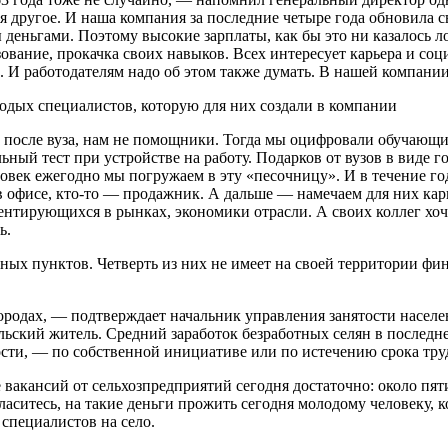
другое. И наша компания за последние четыре года обновила с
деньгами. Поэтому высокие зарплаты, как бы это ни казалось 
ание, прокачка своих навыков. Всех интересует карьера и соци
 И работодателям надо об этом также думать. В нашей компании
лодых специалистов, которую для них создали в компании
 после вуза, нам не помощники. Тогда мы оцифровали обучающи
льный тест при устройстве на работу. Подарков от вузов в виде
век ежегодно мы погружаем в эту «песочницу». И в течение год
ь в офисе, кто-то — продажник. А дальше — намечаем для них кар
ентирующихся в рынках, экономики отрасли. А своих коллег хоч
ь.
ых пунктов. Четверть из них не имеет на своей территории фи
городах, — подтверждает начальник управления занятости насе
ьский житель. Средний заработок безработных селян в последне
ости, — по собственной инициативе или по истечению срока тру
кансий от сельхозпредприятий сегодня достаточно: около пяти 
ситесь, на такие деньги прожить сегодня молодому человеку, к
специалистов на село.