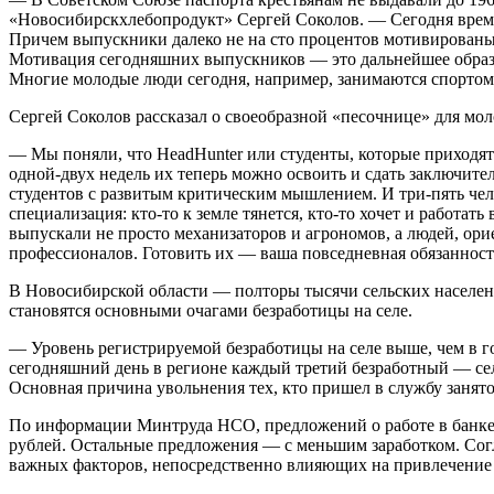
«Новосибирскхлебопродукт» Сергей Соколов. — Сегодня время 
Причем выпускники далеко не на сто процентов мотивированы 
Мотивация сегодняшних выпускников — это дальнейшее образов
Многие молодые люди сегодня, например, занимаются спортом.
Сергей Соколов рассказал о своеобразной «песочнице» для мо
— Мы поняли, что HeadHunter или студенты, которые приходят
одной-двух недель их теперь можно освоить и сдать заключите
студентов с развитым критическим мышлением. И три-пять чело
специализация: кто-то к земле тянется, кто-то хочет и работат
выпускали не просто механизаторов и агрономов, а людей, ори
профессионалов. Готовить их — ваша повседневная обязанност
В Новосибирской области — полторы тысячи сельских населенн
становятся основными очагами безработицы на селе.
— Уровень регистрируемой безработицы на селе выше, чем в 
сегодняшний день в регионе каждый третий безработный — сел
Основная причина увольнения тех, кто пришел в службу занят
По информации Минтруда НСО, предложений о работе в банке ва
рублей. Остальные предложения — с меньшим заработком. Согла
важных факторов, непосредственно влияющих на привлечение 