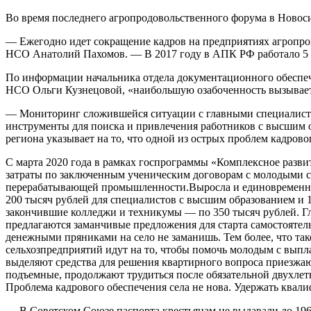
Во время последнего агропродовольственного форума в Новос
— Ежегодно идет сокращение кадров на предприятиях агропром
НСО Анатолий Пахомов. — В 2017 году в АПК РФ работало 5 ми
По информации начальника отдела документационного обеспече
НСО Ольги Кузнецовой, «наибольшую озабоченность вызывает 
— Мониторинг сложившейся ситуации с главными специалистам
инструменты для поиска и привлечения работников с высшим о
региона указывает на то, что одной из острых проблем кадров
С марта 2020 года в рамках госпрограммы «Комплексное разви
затраты по заключенным ученическим договорам с молодыми сп
перерабатывающей промышленности.Выросла и единовременная 
200 тысяч рублей для специалистов с высшим образованием и 1
закончившие колледжи и техникумы — по 350 тысяч рублей. Гла
предлагаются заманчивые предложения для старта самостоятель
денежными пряниками на село не заманишь. Тем более, что так
сельхозпредприятий идут на то, чтобы помочь молодым с выпл
выделяют средства для решения квартирного вопроса приезжа
подъемные, продолжают трудиться после обязательной двухлет
Проблема кадрового обеспечения села не нова. Удержать квал
— В Советском Союзе паспорта крестьянам не выдавали до 196