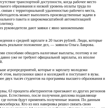
сутствие транспортной доступности, когда рабочее место
льного образования и низкий уровень оплаты труда по
связан с территориальной удаленностью рабочего места,
ботодатель может выполнить производственные задачи в
циального пакета и широкомасштабной автоматизацией
олитику.
х руководители дают заявки с явно заниженными
едения о средней зарплате в 20 тысяч рублей. Люди, которые
ажать реальное положение дел, — заявила Ольга Лаврова.
ыми способами обходить налоговые выплаты, поэтому и не
 давно уже не требуют официальной зарплаты, их вполне
й.
ольше агропредприятий, которые и зарплату молодежи
об этом, выпускники школ и колледжей и поступают в вузы.
лее двух тысяч студентов на программы высшего образования и
 увы, 63 процента абитуриентов приезжают из других регионов
рации. Естественно, после получения диплома подавляюще
о где потом будут применять полученные знания. По данным
восибирска. Кто из них наверняка решил связать свою