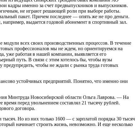
вои кадры именно за счет предвыпускников и выпускников.
логичным, не играют решающей роли при выборе работы.
альный пакет. Причем последнее — опять же не про деньги.
, например, выдается годовой абонемент в спортивный зал.
е модули всех своих производственных процессов. В течение
 готовых профессионалов мы не ждем, но ориентируемся на
а, уже работая в нашей компании, выявляется его
ьерный путь. В связи с этим хотелось бы, чтобы вузы
у предупредить, чтобы не ждали с рынка труда готовых
нансово устойчивых предприятий. Понятно, что именно они
ления Минтруда Новосибирской области Ольга Лаврова. — На
е время перед увольнением составлял 21 тысячу рублей.
дового договора.
тысяч. Но из них только 1600 — с зарплатой порядка 30 тысяч
оторый начинает строить жизнь, невозможно. И еще несколько