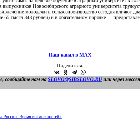
дите сами: на целевое обучение в аграрный университет в 2023
ов выпускников Новосибирского аграрного университета трудоус
ривлечение молодежи в сельхозпроизводство сегодня влияют два
е 65 тысяч 343 рублей) и в обязательном порядке — предоставле
Наш канал в МАХ
Поделиться:
е, сообщайте нам на
SLOVO@SIBSLOVO.RU
или через мессе
та России. Время возможностей»