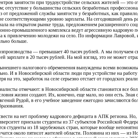
тров занятости при трудоустройстве сельских жителей — это от
ом; отсутствие у большинства сельских безработных профессиона
 от предложений службы занятости у безработных, как правило, 
е соответствующими уровню зарплаты. На сегодняшний день ра
онала на открытом рынке труда, предложением расширенного со
оронно-промышленного комплекса ведут агрессивную кадровую п
 к привлечению молодежи на село. По информации Лавровой, и
ельно больше.
хозпроизводства — превышает 40 тысяч рублей. А мы получаем св
ей зарплате в 20 тысяч рублей. На мой взгляд, это не может отр
ях нынешнего налогового обременения вынуждены всеми возможн
ьно. И в Новосибирской области люди при устройстве на работу
ря на это, заработок на селе серьезно отстает от городских реали
пециалисты отмечают: в Новосибирской области становится все б
овия жизни создают. Их, конечно, еще мало, но они есть. Зная 
гений Рудой, в его учебное заведение ежегодно зачисляются бо
бразования.
свести на нет проблему кадрового дефицита в АПК региона. Но,
ниверситет приехали студенты из 37 субъектов Российской Феде
тся студенты из 18 зарубежных стран, которые вообще непонятн
учатся около пятисот жителей области. Половина из них — из Но