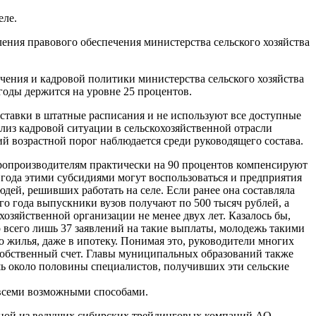
еле.
ия правового обеспечения министерства сельского хозяйства
ния и кадровой политики министерства сельского хозяйства
оды держится на уровне 25 процентов.
тавки в штатные расписания и не используют все доступные
лиз кадровой ситуации в сельскохозяйственной отрасли
ий возрастной порог наблюдается среди руководящего состава.
аропроизводителям практически на 90 процентов компенсируют
года этими субсидиями могут воспользоваться и предприятия
й, решивших работать на селе. Если ранее она составляла
го года выпускники вузов получают по 500 тысяч рублей, а
озяйственной организации не менее двух лет. Казалось бы,
о всего лишь 37 заявлений на такие выплаты, молодежь такими
о жилья, даже в ипотеку. Понимая это, руководители многих
собственный счет. Главы муниципальных образований также
ь около половины специалистов, получивших эти сельские
 всеми возможными способами.
ной из ведущих сибирских трейдинговых компаний АО