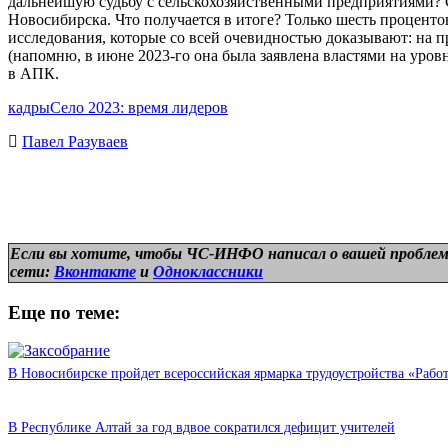
дальнейшую судьбу с сельскохозяйственными предприятиями? Су
Новосибирска. Что получается в итоге? Только шесть процент
исследования, которые со всей очевидностью доказывают: на п
(напомню, в июне 2023-го она была заявлена властями на уровн
в АПК.
кадры
Село 2023: время лидеров
Павел Разуваев
Если вы хотите, чтобы ЧС-ИНФО написал о вашей проблем
сети:
Вконтакте
и
Одноклассники
Еще по теме:
В Новосибирске пройдет всероссийская ярмарка трудоустройства «Рабо
В Республике Алтай за год вдвое сократился дефицит учителей