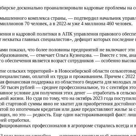
ибирске досконально проанализировали кадровые проблемы на с
ышленного комплекса страны, — подтвердил начальник управлен
ллионов 70 человек, а в 2022-м уже 4 миллиона 460 человек.
ния и кадровой политики в АПК управления правового обеспече
нехватка главных специалистов», дефицит которых последние г
и показал, что более половины предприятий не включают эти с
бразованием, — отмечает Ольга Кузнецова. — Вместе с тем, ана
ого обеспечения является возраст сотрудников — особенно высок
тие сельских территорий» в Новосибирской области сельхозтов
ециалистами, оплатой их труда и проживанием. Причем с 2022 
финансовая поддержка из областного бюджета для молодых люде
50 тысяч рублей — среднее профессиональное, то с сентября это
вное условие для получения этих денег — отработать в сельскох
ной жизни. Но судя по тому, что на октябрь 2023 года поступил
ой стартовой суммы явно не хватит для приобретения достойног
атой по ипотечным кредитам или даже предоставляют жилье за 
ющих, но это — редкость. Еще один настораживающий факт: лиш
ней отработки.
ифицированных профессионалов в агропроме старались всегда и
3 года тоже не случайно, — напомнил генеральный директор од