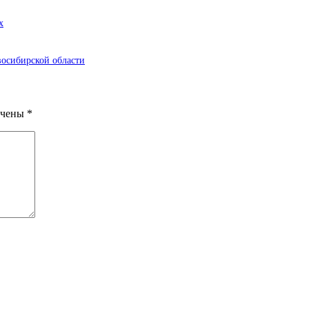
х
восибирской области
ечены
*