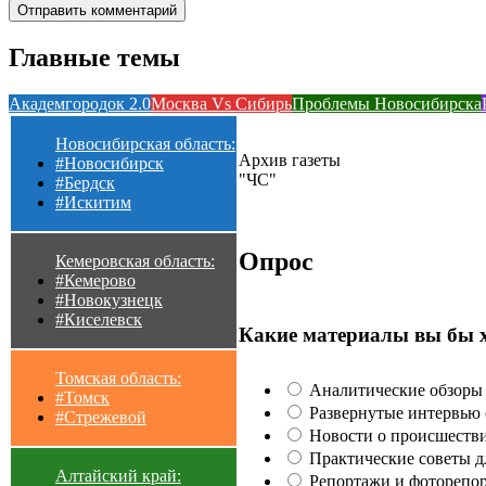
Главные темы
Академгородок 2.0
Москва Vs Сибирь
Проблемы Новосибирска
Новосибирская область:
Архив газеты
#Новосибирск
"ЧС"
#Бердск
#Искитим
Опрос
Кемеровская область:
#Кемерово
#Новокузнецк
#Киселевск
Какие материалы вы бы 
Томская область:
Аналитические обзоры 
#Томск
Развернутые интервью с
#Стрежевой
Новости о происшестви
Практические советы для
Алтайский край:
Репортажи и фоторепор