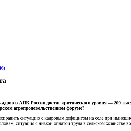
46)
та
кадров в АПК России достиг критического уровня — 200 тыся
рском агропродовольственном форуме?
справить ситуацию с кадровым дефицитом на селе при нынешнем
словам, ситуация с низкой оплатой труда в сельском хозяйстве 