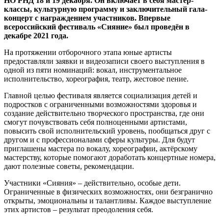
НО РНД 18 и 19 декабря. Он включает в себя мастер-
классы, культурную программу и заключительный гала-
концерт с награждением участников. Впервые
всероссийский фестиваль «Сияние» был проведён в
декабре 2021 года.
На протяжении отборочного этапа юные артисты
предоставляли заявки и видеозаписи своего выступления в
одной из пяти номинаций: вокал, инструментальное
исполнительство, хореография, театр, жестовое пение.
Главной целью фестиваля является социализация детей и
подростков с ограниченными возможностями здоровья и
создание действительно творческого пространства, где они
смогут почувствовать себя полноценными артистами,
повысить свой исполнительский уровень, пообщаться друг с
другом и с профессионалами сферы культуры. Для будут
приглашены мастера по вокалу, хореографии, актёрскому
мастерству, которые помогают доработать концертные номера,
дают полезные советы, рекомендации.
Участники «Сияния» – действительно, особые дети.
Ограниченные в физических возможностях, они безгранично
открыты, эмоциональны и талантливы. Каждое выступление
этих артистов – результат преодоления себя.