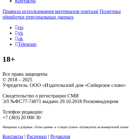
Контакты
Правила использования материалов портала
|
Политика
обработки персональных данных
rss
vk
ok
Telegram
18+
Все права защищены
© 2018 – 2025
Учредитель: ООО «Издательский дом «Сибирское слово»
Свидетельство о регистрации СМИ
ЭЛ №ФС77-74071 выдано 29.10.2018 Роскомнадзором
Телефон редакции:
+7 (383) 20 000 30
Материалы в рубриках «Точка зрения» и «Секрет успеха» публикуются на коммерческой основе
Контакты
|
Расценки
|
Редакция