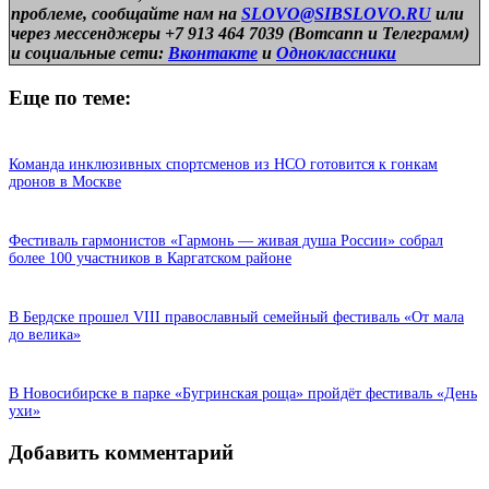
проблеме, сообщайте нам на
SLOVO@SIBSLOVO.RU
или
через мессенджеры +7 913 464 7039 (Вотсапп и Телеграмм)
и
социальные сети:
Вконтакте
и
Одноклассники
Еще по теме:
Команда инклюзивных спортсменов из НСО готовится к гонкам
дронов в Москве
Фестиваль гармонистов «Гармонь — живая душа России» собрал
более 100 участников в Каргатском районе
В Бердске прошел VIII православный семейный фестиваль «От мала
до велика»
В Новосибирске в парке «Бугринская роща» пройдёт фестиваль «День
ухи»
Добавить комментарий