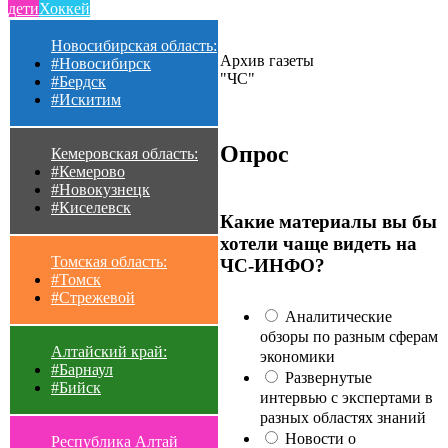
дети
Хоккей
Новосибирская область:
Архив газеты
#Новосибирск
"ЧС"
#Бердск
#Искитим
Опрос
Кемеровская область:
#Кемерово
#Новокузнецк
#Киселевск
Какие материалы вы бы
хотели чаще видеть на
Томская область:
ЧС-ИНФО?
#Томск
#Стрежевой
Аналитические
обзоры по разным сферам
Алтайский край:
экономики
#Барнаул
Развернутые
#Бийск
интервью с экспертами в
разных областях знаний
Новости о
Республика Алтай