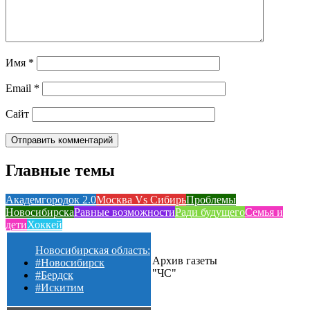
Имя
*
Email
*
Сайт
Главные темы
Академгородок 2.0
Москва Vs Сибирь
Проблемы
Новосибирска
Равные возможности
Ради будущего
Семья и
дети
Хоккей
Новосибирская область:
Архив газеты
#Новосибирск
"ЧС"
#Бердск
#Искитим