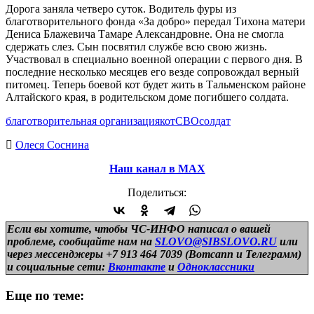
Дорога заняла четверо суток. Водитель фуры из
благотворительного фонда «За добро» передал Тихона матери
Дениса Блажевича Тамаре Александровне. Она не смогла
сдержать слез. Сын посвятил службе всю свою жизнь.
Участвовал в специально военной операции с первого дня. В
последние несколько месяцев его везде сопровождал верный
питомец. Теперь боевой кот будет жить в Тальменском районе
Алтайского края, в родительском доме погибшего солдата.
благотворительная организация
кот
СВО
солдат
Олеся Соснина
Наш канал в МАХ
Поделиться:
Если вы хотите, чтобы ЧС-ИНФО написал о вашей
проблеме, сообщайте нам на
SLOVO@SIBSLOVO.RU
или
через мессенджеры +7 913 464 7039 (Вотсапп и Телеграмм)
и
социальные сети:
Вконтакте
и
Одноклассники
Еще по теме: