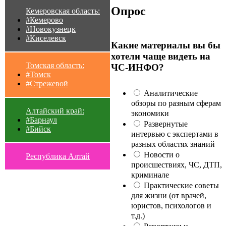
Опрос
Кемеровская область:
#Кемерово
#Новокузнецк
#Киселевск
Какие материалы вы бы
хотели чаще видеть на
Томская область:
ЧС-ИНФО?
#Томск
#Стрежевой
Аналитические
обзоры по разным сферам
Алтайский край:
экономики
#Барнаул
Развернутые
#Бийск
интервью с экспертами в
разных областях знаний
Новости о
Республика Алтай
происшествиях, ЧС, ДТП,
криминале
Практические советы
для жизни (от врачей,
юристов, психологов и
т.д.)