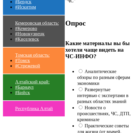
"ЧС"
#Бердск
#Искитим
Опрос
Кемеровская область:
#Кемерово
#Новокузнецк
#Киселевск
Какие материалы вы бы
хотели чаще видеть на
Томская область:
ЧС-ИНФО?
#Томск
#Стрежевой
Аналитические
обзоры по разным сферам
Алтайский край:
экономики
#Барнаул
Развернутые
#Бийск
интервью с экспертами в
разных областях знаний
Новости о
Республика Алтай
происшествиях, ЧС, ДТП,
криминале
Практические советы
для жизни (от врачей,