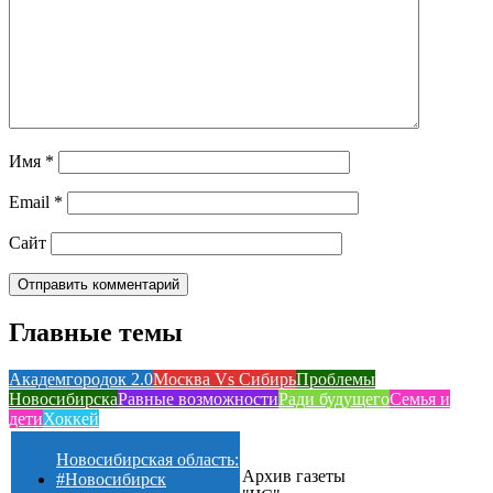
Имя
*
Email
*
Сайт
Главные темы
Академгородок 2.0
Москва Vs Сибирь
Проблемы
Новосибирска
Равные возможности
Ради будущего
Семья и
дети
Хоккей
Новосибирская область:
Архив газеты
#Новосибирск