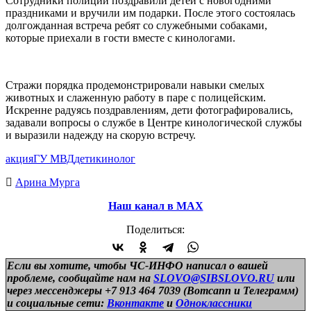
Сотрудники полиции поздравили детей с новогодними
праздниками и вручили им подарки. После этого состоялась
долгожданная встреча ребят со служебными собаками,
которые приехали в гости вместе с кинологами.
Стражи порядка продемонстрировали навыки смелых
животных и слаженную работу в паре с полицейским.
Искренне радуясь поздравлениям, дети фотографировались,
задавали вопросы о службе в Центре кинологической службы
и выразили надежду на скорую встречу.
акция
ГУ МВД
дети
кинолог
Арина Мурга
Наш канал в МАХ
Поделиться:
Если вы хотите, чтобы ЧС-ИНФО написал о вашей
проблеме, сообщайте нам на
SLOVO@SIBSLOVO.RU
или
через мессенджеры +7 913 464 7039 (Вотсапп и Телеграмм)
и
социальные сети:
Вконтакте
и
Одноклассники