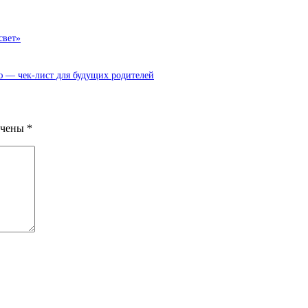
свет»
ю — чек-лист для будущих родителей
ечены
*