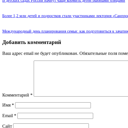
В детских садах России начнут чаще кормить детей рыбными блюдами
Более 1,2 млн детей и подростков стали участниками лектория «Санпро
Международный день планирования семьи: как подготовиться к зачати
Добавить комментарий
Ваш адрес email не будет опубликован.
Обязательные поля пом
Комментарий
*
Имя
*
Email
*
Сайт