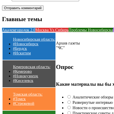
Главные темы
Академгородок 2.0
Москва Vs Сибирь
Проблемы Новосибирска
Новосибирская область:
Архив газеты
#Новосибирск
"ЧС"
#Бердск
#Искитим
Опрос
Кемеровская область:
#Кемерово
#Новокузнецк
#Киселевск
Какие материалы вы бы 
Томская область:
Аналитические обзоры 
#Томск
Развернутые интервью с
#Стрежевой
Новости о происшестви
Практические советы для