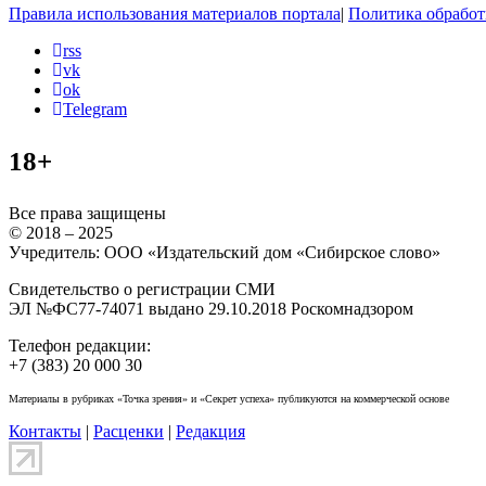
Правила использования материалов портала
|
Политика обработ
rss
vk
ok
Telegram
18+
Все права защищены
© 2018 – 2025
Учредитель: ООО «Издательский дом «Сибирское слово»
Свидетельство о регистрации СМИ
ЭЛ №ФС77-74071 выдано 29.10.2018 Роскомнадзором
Телефон редакции:
+7 (383) 20 000 30
Материалы в рубриках «Точка зрения» и «Секрет успеха» публикуются на коммерческой основе
Контакты
|
Расценки
|
Редакция