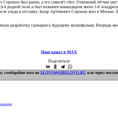
ч Сорокин был ранен, а его самолёт сбит. Отважный лётчик шесть
я в родной полк и был назначен командиром звена 1-й эскадриль
После ухода в отставку Захар Артёмович Сорокин жил в Москве.
чали разработку сценария к будущему мультфильму. Впереди мн
Наш канал в МАХ
Поделиться:
е, сообщайте нам на
SLOVO@SIBSLOVO.RU
или через мессе
ливания