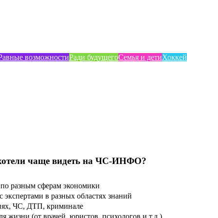
Равные возможности
Ради будущего
Семья и дети
Хоккей
хотели чаще видеть на ЧС-ИНФО?
по разным сферам экономики
 экспертами в разных областях знаний
ях, ЧС, ДТП, криминале
 жизни (от врачей, юристов, психологов и т.д.)