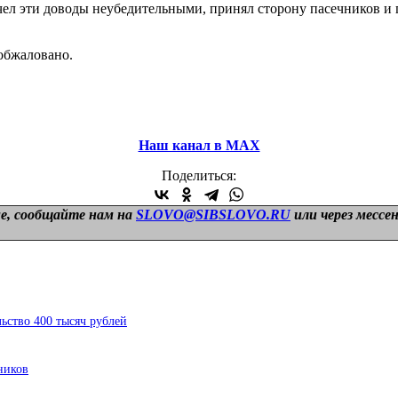
счел эти доводы неубедительными, принял сторону пасечников и
 обжаловано.
Наш канал в МАХ
Поделиться:
е, сообщайте нам на
SLOVO@SIBSLOVO.RU
или через мессе
ьство 400 тысяч рублей
ников