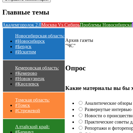
Главные темы
Академгородок 2.0
Москва Vs Сибирь
Проблемы Новосибирска
Новосибирская область:
Архив газеты
#Новосибирск
"ЧС"
#Бердск
#Искитим
Опрос
Кемеровская область:
#Кемерово
#Новокузнецк
#Киселевск
Какие материалы вы бы 
Томская область:
Аналитические обзоры 
#Томск
Развернутые интервью с
#Стрежевой
Новости о происшестви
Практические советы для
Алтайский край:
Репортажи и фоторепор
#Барнаул