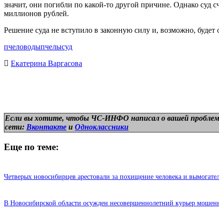
значит, они погибли по какой-то другой причине. Однако суд 
миллионов рублей.
Решение суда не вступило в законную силу и, возможно, будет
пчеловоды
пчелы
суд
Екатерина Варгасова
Если вы хотите, чтобы ЧС-ИНФО написал о вашей проблем
сети:
Вконтакте
и
Одноклассники
Еще по теме:
Четверых новосибирцев арестовали за похищение человека и вымогател
В Новосибирской области осужден несовершеннолетний курьер мошен