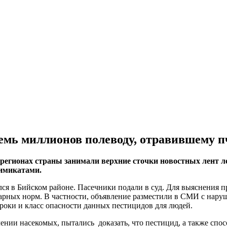
емь миллионов полеводу, отравившему п
 регионах страны занимали верхние сточки новостных лент ле
химикатами.
я в Бийском районе. Пасечники подали в суд. Для выяснения пр
арных норм. В частности, объявление разместили в СМИ с нару
сроки и класс опасности данных пестицидов для людей.
ении насекомых, пытались доказать, что пестицид, а также спо