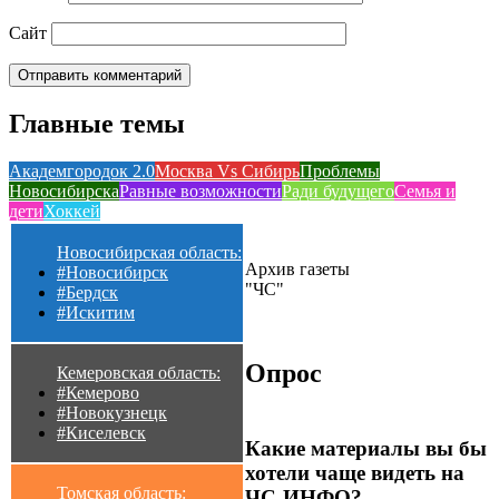
Сайт
Главные темы
Академгородок 2.0
Москва Vs Сибирь
Проблемы
Новосибирска
Равные возможности
Ради будущего
Семья и
дети
Хоккей
Новосибирская область:
Архив газеты
#Новосибирск
"ЧС"
#Бердск
#Искитим
Опрос
Кемеровская область:
#Кемерово
#Новокузнецк
#Киселевск
Какие материалы вы бы
хотели чаще видеть на
Томская область:
ЧС-ИНФО?