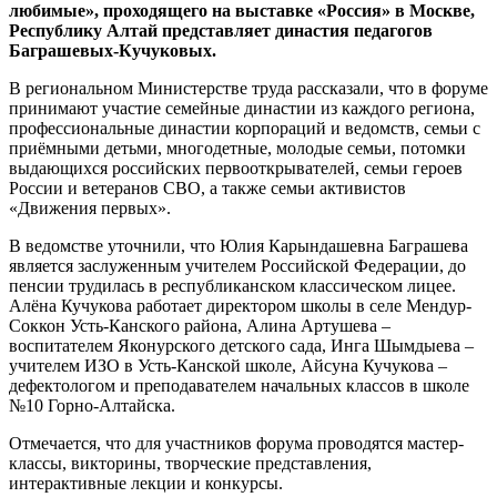
любимые», проходящего на выставке «Россия» в Москве,
Республику Алтай представляет династия педагогов
Баграшевых-Кучуковых.
В региональном Министерстве труда рассказали, что в форуме
принимают участие семейные династии из каждого региона,
профессиональные династии корпораций и ведомств, семьи с
приёмными детьми, многодетные, молодые семьи, потомки
выдающихся российских первооткрывателей, семьи героев
России и ветеранов СВО, а также семьи активистов
«Движения первых».
В ведомстве уточнили, что Юлия Карындашевна Баграшева
является заслуженным учителем Российской Федерации, до
пенсии трудилась в республиканском классическом лицее.
Алёна Кучукова работает директором школы в селе Мендур-
Соккон Усть-Канского района, Алина Артушева –
воспитателем Яконурского детского сада, Инга Шымдыева –
учителем ИЗО в Усть-Канской школе, Айсуна Кучукова –
дефектологом и преподавателем начальных классов в школе
№10 Горно-Алтайска.
Отмечается, что для участников форума проводятся мастер-
классы, викторины, творческие представления,
интерактивные лекции и конкурсы.