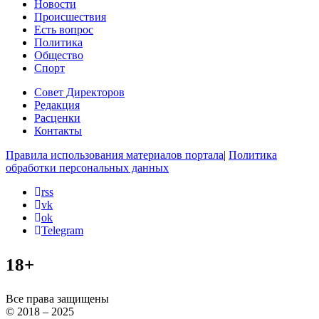
Новости
Происшествия
Есть вопрос
Политика
Общество
Спорт
Совет Директоров
Редакция
Расценки
Контакты
Правила использования материалов портала
|
Политика
обработки персональных данных
rss
vk
ok
Telegram
18+
Все права защищены
© 2018 – 2025