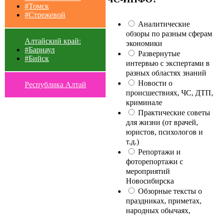
#Томск
#Стрежевой
Аналитические
обзоры по разным сферам
Алтайский край:
экономики
#Барнаул
Развернутые
#Бийск
интервью с экспертами в
разных областях знаний
Новости о
Республика Алтай
происшествиях, ЧС, ДТП,
криминале
Практические советы
для жизни (от врачей,
юристов, психологов и
т.д.)
Репортажи и
фоторепортажи с
мероприятий
Новосибирска
Обзорные тексты о
праздниках, приметах,
народных обычаях,