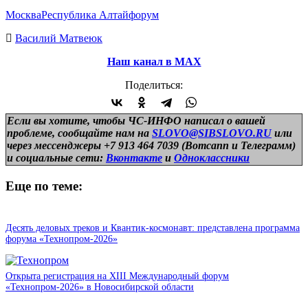
Москва
Республика Алтай
форум
Василий Матвеюк
Наш канал в МАХ
Поделиться:
Если вы хотите, чтобы ЧС-ИНФО написал о вашей
проблеме, сообщайте нам на
SLOVO@SIBSLOVO.RU
или
через мессенджеры +7 913 464 7039 (Вотсапп и Телеграмм)
и
социальные сети:
Вконтакте
и
Одноклассники
Еще по теме:
Десять деловых треков и Квантик-космонавт: представлена программа
форума «Технопром-2026»
Открыта регистрация на XIII Международный форум
«Технопром-2026» в Новосибирской области