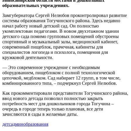
Новосибирской области местами в дошкольных
образовательных учреждениях.
Замгубернатора Сергей Нелюбов проконтролировал развитие
системы образования Тогучинского района. Здесь недавно
начал работу новый детский сад. Он полностью
укомплектован педагогами. В новом двухэтажном здании
детского сада помимо групповых помещений обустроены
спортивный и музыкальный залы, медицинский кабинет,
современный пищеблок, прачечная, кабинеты для
специалистов логопеда и психолога, помещения для
кружковой деятельности.
— Это современное учреждение с необходимым
оборудованием, пищеблоком с полной технологической
цепочкой, медблоком. Сад набирает 12 групп, в том числе,
комбинированного типа, – подчеркнул Сергей Нелюбов.
Как прокомментировали представители Тогучинского района,
ввод нового детсада позволил полностью закрыть
потребность мест для дошкольников города Тогучина –
очередь в городе теперь только плановая, все дети
зачисляются в сады в желаемые даты.
детсад
минобразования