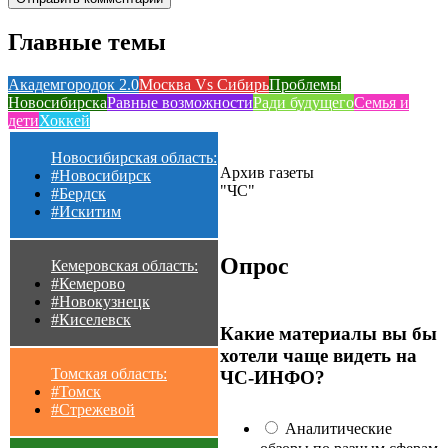
Главные темы
Академгородок 2.0
Москва Vs Сибирь
Проблемы
Новосибирска
Равные возможности
Ради будущего
Семья и
дети
Хоккей
Новосибирская область:
Архив газеты
#Новосибирск
"ЧС"
#Бердск
#Искитим
Опрос
Кемеровская область:
#Кемерово
#Новокузнецк
#Киселевск
Какие материалы вы бы
хотели чаще видеть на
Томская область:
ЧС-ИНФО?
#Томск
#Стрежевой
Аналитические