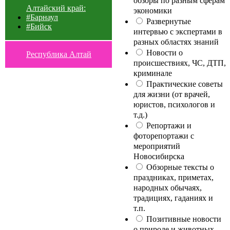
обзоры по разным сферам
Алтайский край:
экономики
#Барнаул
Развернутые
#Бийск
интервью с экспертами в
разных областях знаний
Новости о
Республика Алтай
происшествиях, ЧС, ДТП,
криминале
Практические советы
для жизни (от врачей,
юристов, психологов и
т.д.)
Репортажи и
фоторепортажи с
мероприятий
Новосибирска
Обзорные тексты о
праздниках, приметах,
народных обычаях,
традициях, гаданиях и
т.п.
Позитивные новости
о природе и животных,