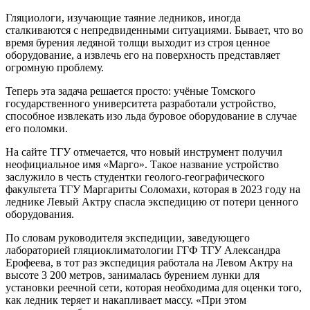
Гляциологи, изучающие таяние ледников, иногда
сталкиваются с непредвиденными ситуациями. Бывает, что во
время бурения ледяной толщи выходит из строя ценное
оборудование, а извлечь его на поверхность представляет
огромную проблему.
Теперь эта задача решается просто: учёные Томского
государственного университета разработали устройство,
способное извлекать изо льда буровое оборудование в случае
его поломки.
На сайте ТГУ отмечается, что новый инструмент получил
неофициальное имя «Марго». Такое название устройство
заслужило в честь студентки геолого-географического
факультета ТГУ Маргариты Соломахи, которая в 2023 году на
леднике Левый Актру спасла экспедицию от потери ценного
оборудования.
По словам руководителя экспедиции, заведующего
лабораторией гляциоклиматологии ГГФ ТГУ Александра
Ерофеева, в тот раз экспедиция работала на Левом Актру на
высоте 3 200 метров, занималась бурением лунки для
установки реечной сети, которая необходима для оценки того,
как ледник теряет и накапливает массу. «При этом