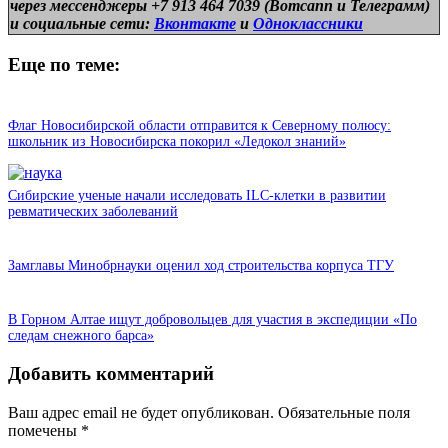
через мессенджеры +7 913 464 7039 (Вотсапп и Телеграмм)
и
социальные сети:
Вконтакте
и
Одноклассники
Еще по теме:
Флаг Новосибирской области отправится к Северному полюсу:
школьник из Новосибирска покорил «Ледокол знаний»
Сибирские ученые начали исследовать ILC‑клетки в развитии
ревматических заболеваний
Замглавы Минобрнауки оценил ход строительства корпуса ТГУ
В Горном Алтае ищут добровольцев для участия в экспедиции «По
следам снежного барса»
Добавить комментарий
Ваш адрес email не будет опубликован.
Обязательные поля
помечены
*