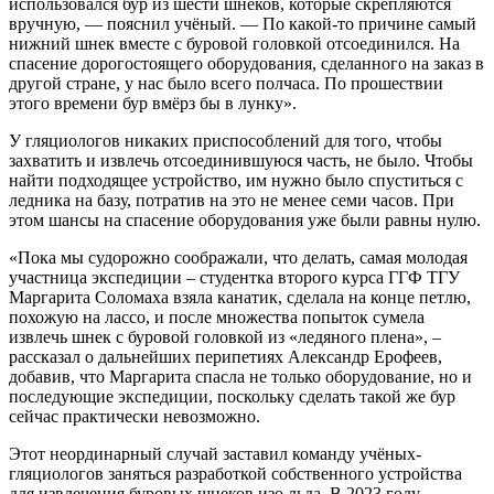
использовался бур из шести шнеков, которые скрепляются
вручную, — пояснил учёный. — По какой-то причине самый
нижний шнек вместе с буровой головкой отсоединился. На
спасение дорогостоящего оборудования, сделанного на заказ в
другой стране, у нас было всего полчаса. По прошествии
этого времени бур вмёрз бы в лунку».
У гляциологов никаких приспособлений для того, чтобы
захватить и извлечь отсоединившуюся часть, не было. Чтобы
найти подходящее устройство, им нужно было спуститься с
ледника на базу, потратив на это не менее семи часов. При
этом шансы на спасение оборудования уже были равны нулю.
«Пока мы судорожно соображали, что делать, самая молодая
участница экспедиции – студентка второго курса ГГФ ТГУ
Маргарита Соломаха взяла канатик, сделала на конце петлю,
похожую на лассо, и после множества попыток сумела
извлечь шнек с буровой головкой из «ледяного плена», –
рассказал о дальнейших перипетиях Александр Ерофеев,
добавив, что Маргарита спасла не только оборудование, но и
последующие экспедиции, поскольку сделать такой же бур
сейчас практически невозможно.
Этот неординарный случай заставил команду учёных-
гляциологов заняться разработкой собственного устройства
для извлечения буровых шнеков изо льда. В 2023 году