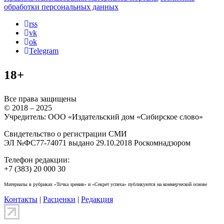
обработки персональных данных
rss
vk
ok
Telegram
18+
Все права защищены
© 2018 – 2025
Учредитель: ООО «Издательский дом «Сибирское слово»
Свидетельство о регистрации СМИ
ЭЛ №ФС77-74071 выдано 29.10.2018 Роскомнадзором
Телефон редакции:
+7 (383) 20 000 30
Материалы в рубриках «Точка зрения» и «Секрет успеха» публикуются на коммерческой основе
Контакты
|
Расценки
|
Редакция