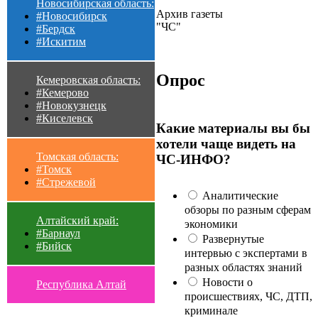
Новосибирская область:
Архив газеты
#Новосибирск
"ЧС"
#Бердск
#Искитим
Опрос
Кемеровская область:
#Кемерово
#Новокузнецк
#Киселевск
Какие материалы вы бы
хотели чаще видеть на
Томская область:
ЧС-ИНФО?
#Томск
#Стрежевой
Аналитические
обзоры по разным сферам
Алтайский край:
экономики
#Барнаул
Развернутые
#Бийск
интервью с экспертами в
разных областях знаний
Новости о
Республика Алтай
происшествиях, ЧС, ДТП,
криминале