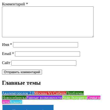
Комментарий
*
Имя
*
Email
*
Сайт
Главные темы
Академгородок 2.0
Москва Vs Сибирь
Проблемы
Новосибирска
Равные возможности
Ради будущего
Семья и
дети
Хоккей