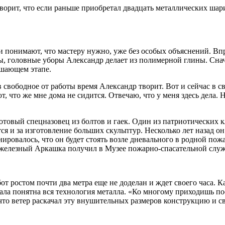
ворит, что если раньше приобретал двадцать металлических шарик
 и понимают, что мастеру нужно, уже без особых объяснений. В
, головные уборы Александр делает из полимерной глины. Сначал
ршающем этапе.
свободное от работы время Александр творит. Вот и сейчас в св
 что же мне дома не сидится. Отвечаю, что у меня здесь дела. Н
готовый спецназовец из болтов и гаек. Один из патриотических
тся и за изготовление больших скульптур. Несколько лет назад
ровалось, что он будет стоять возле дневального в родной пожа
 железный Аркашка получил в Музее пожарно-спасательной слу
т ростом почти два метра еще не доделан и ждет своего часа. Ка
ала понятна вся технология металла. «Ко многому приходишь п
 что ветер раскачал эту внушительных размеров конструкцию и с