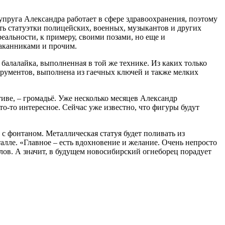
пруга Александра работает в сфере здравоохранения, поэтому
ать статуэтки полицейских, военных, музыкантов и других
реальности, к примеру, своими позами, но еще и
таканниками и прочим.
 балалайка, выполненная в той же технике. Из каких только
струментов, выполнена из гаечных ключей и также мелких
тиве, – громадьё. Уже несколько месяцев Александр
то-то интересное. Сейчас уже известно, что фигуры будут
с фонтаном. Металлическая статуя будет поливать из
алле. «Главное – есть вдохновение и желание. Очень непросто
влов. А значит, в будущем новосибирский огнеборец порадует