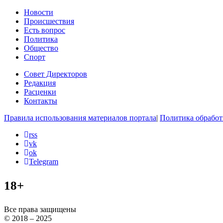
Новости
Происшествия
Есть вопрос
Политика
Общество
Спорт
Совет Директоров
Редакция
Расценки
Контакты
Правила использования материалов портала
|
Политика обработ
rss
vk
ok
Telegram
18+
Все права защищены
© 2018 – 2025