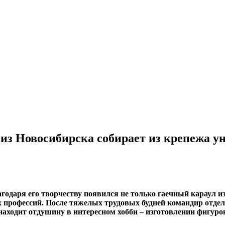
й из Новосибирска собирает из крепежа 
годаря его творчеству появился не только гаечный караул и
их профессий. После тяжелых трудовых будней командир отде
ходит отдушину в интересном хобби – изготовлении фигурок 