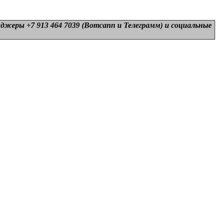
нджеры +7 913 464 7039 (Вотсапп и Телеграмм) и
социальные