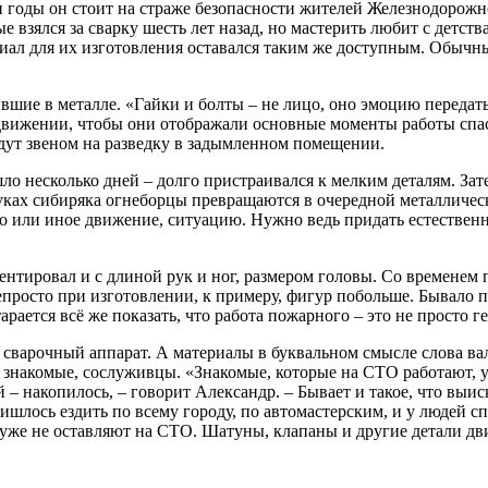
и годы он стоит на страже безопасности жителей Железнодорожн
взялся за сварку шесть лет назад, но мастерить любит с детств
иал для их изготовления оставался таким же доступным. Обычны
шие в металле. «Гайки и болты – не лицо, оно эмоцию передать 
 движении, чтобы они отображали основные моменты работы спас
идут звеном на разведку в задымленном помещении.
ло несколько дней – долго пристраивался к мелким деталям. Зат
уках сибиряка огнеборцы превращаются в очередной металличес
то или иное движение, ситуацию. Нужно ведь придать естественн
ентировал и с длиной рук и ног, размером головы. Со временем
епросто при изготовлении, к примеру, фигур побольше. Бывало 
ается всё же показать, что работа пожарного – это не просто ге
 сварочный аппарат. А материалы в буквальном смысле слова ва
 знакомые, сослуживцы. «Знакомые, которые на СТО работают, 
ай – накопилось, – говорит Александр. – Бывает и такое, что вы
ришлось ездить по всему городу, по автомастерским, и у людей 
 уже не оставляют на СТО. Шатуны, клапаны и другие детали дви