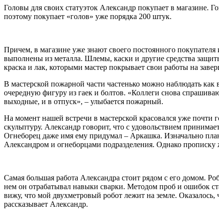
Головы для своих статуэток Александр покупает в магазине. Го
поэтому покупает «голов» уже порядка 200 штук.
Причем, в магазине уже знают своего постоянного покупателя
выполнены из металла. Шлемы, каски и другие средства защиты
краска и лак, которыми мастер покрывает свои работы на заве
В мастерской пожарной части частенько можно наблюдать как в 
очередную фигуру из гаек и болтов. «Коллеги снова спрашивают,
выходные, и в отпуск», – улыбается пожарный.
На момент нашей встречи в мастерской красовался уже почти 
скульптуру. Александр говорит, что с удовольствием принимае
Огнеборец даже имя ему придумал – Аркашка. Изначально плани
Александром и огнеборцами подразделения. Однако прописку
Самая большая работа Александра стоит рядом с его домом. Робо
нем он отрабатывал навыки сварки. Методом проб и ошибок ст
вижу, что мой двухметровый робот лежит на земле. Оказалось,
рассказывает Александр.