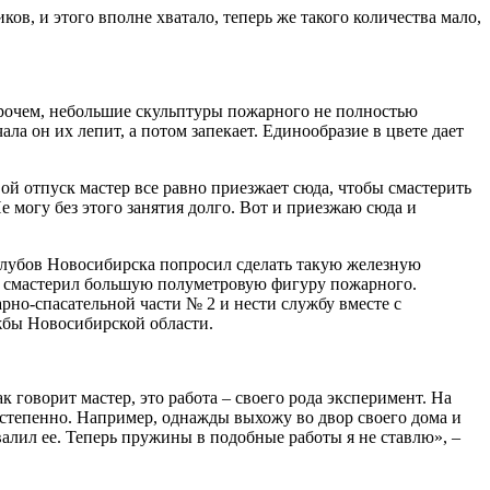
ов, и этого вполне хватало, теперь же такого количества мало,
прочем, небольшие скульптуры пожарного не полностью
а он их лепит, а потом запекает. Единообразие в цвете дает
ой отпуск мастер все равно приезжает сюда, чтобы смастерить
е могу без этого занятия долго. Вот и приезжаю сюда и
 клубов Новосибирска попросил сделать такую железную
 он смастерил большую полуметровую фигуру пожарного.
рно-спасательной части № 2 и нести службу вместе с
жбы Новосибирской области.
к говорит мастер, это работа – своего рода эксперимент. На
остепенно. Например, однажды выхожу во двор своего дома и
валил ее. Теперь пружины в подобные работы я не ставлю», –