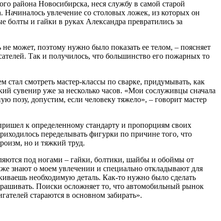
ого района Новосибирска, неся службу в самой старой
а. Начиналось увлечение со столовых ложек, из которых он
е болты и гайки в руках Александра превратились за
не может, поэтому нужно было показать ее телом, – поясняет
ателей. Так и получилось, что большинство его пожарных то
ем стал смотреть мастер-классы по сварке, придумывать, как
кий сувенир уже за несколько часов. «Мои сослуживцы сначала
ую позу, допустим, если человеку тяжело», – говорит мастер
 пришел к определенному стандарту и пропорциям своих
приходилось переделывать фигурки по причине того, что
роизм, но и тяжкий труд.
ляются под ногами – гайки, болтики, шайбы и обоймы от
уже знают о моем увлечении и специально откладывают для
искиваешь необходимую деталь. Как-то нужно было сделать
спрашивать. Поиски осложняет то, что автомобильный рынок
гателей стараются в основном забирать».