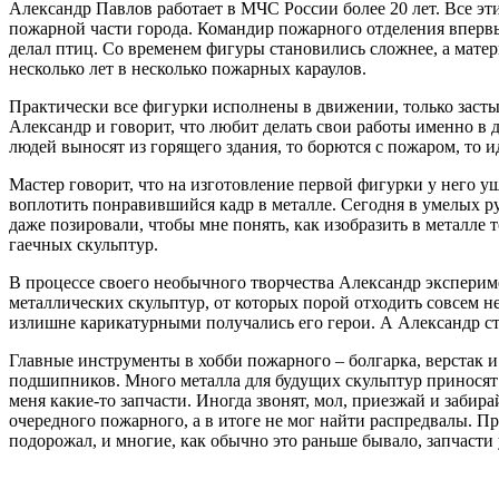
Александр Павлов работает в МЧС России более 20 лет.
Все эт
пожарной части города. Командир пожарного отделения впервые 
делал птиц. Со временем фигуры становились сложнее, а матер
несколько лет в несколько пожарных караулов.
Практически все фигурки исполнены в движении, только застыв
Александр и говорит, что любит делать свои работы именно в
людей выносят из горящего здания, то борются с пожаром, то 
Мастер говорит, что на изготовление первой фигурки у него уш
воплотить понравившийся кадр в металле. Сегодня в умелых р
даже позировали, чтобы мне понять, как изобразить в металле 
гаечных скульптур.
В процессе своего необычного творчества Александр эксперим
металлических скульптур, от которых порой отходить совсем н
излишне карикатурными получались его герои. А Александр стар
Главные инструменты в хобби пожарного – болгарка, верстак и
подшипников. Много металла для будущих скульптур приносят
меня какие-то запчасти. Иногда звонят, мол, приезжай и забир
очередного пожарного, а в итоге не мог найти распредвалы. П
подорожал, и многие, как обычно это раньше бывало, запчасти