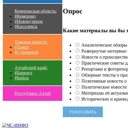
Опрос
Кемеровская область:
#Кемерово
#Новокузнецк
#Киселевск
Какие материалы вы бы 
Томская область:
Аналитические обзоры 
#Томск
Развернутые интервью с
#Стрежевой
Новости о происшестви
Практические советы для
Алтайский край:
Репортажи и фоторепор
#Барнаул
Обзорные тексты о праз
#Бийск
Позитивные новости о п
Политические новости 
Материалы об актуальн
Республика Алтай
Исторические и краеве