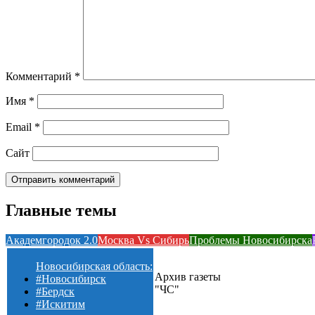
Комментарий
*
Имя
*
Email
*
Сайт
Главные темы
Академгородок 2.0
Москва Vs Сибирь
Проблемы Новосибирска
Новосибирская область:
Архив газеты
#Новосибирск
"ЧС"
#Бердск
#Искитим