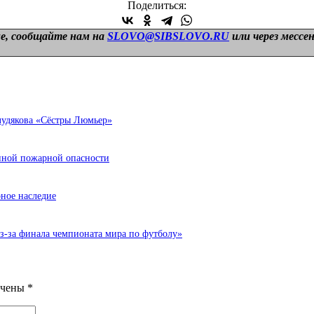
Поделиться:
е, сообщайте нам на
SLOVO@SIBSLOVO.RU
или через мессе
лудякова «Сёстры Люмьер»
енной пожарной опасности
ное наследие
з-за финала чемпионата мира по футболу»
ечены
*