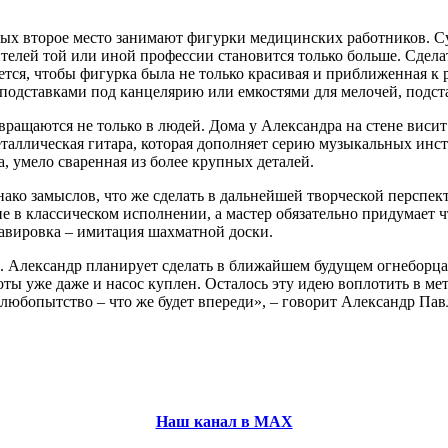
ых второе место занимают фигурки медицинских работников. Су
ителей той или иной профессии становится только больше. Сдел
ется, чтобы фигурка была не только красивая и приближенная к 
 подставками под канцелярию или емкостями для мелочей, подс
вращаются не только в людей. Дома у Александра на стене висит
 металлическая гитара, которая дополняет серию музыкальных ин
, умело сваренная из более крупных деталей.
нако замыслов, что же сделать в дальнейшей творческой перспек
е в классическом исполнении, а мастер обязательно придумает ч
равировка – имитация шахматной доски.
ь. Александр планирует сделать в ближайшем будущем огнеборца 
ы уже даже и насос куплен. Осталось эту идею воплотить в мет
т, любопытство – что же будет впереди», – говорит Александр Па
Наш канал в МАХ