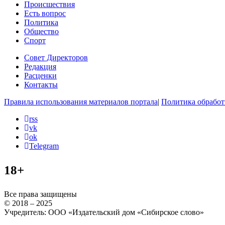
Происшествия
Есть вопрос
Политика
Общество
Спорт
Совет Директоров
Редакция
Расценки
Контакты
Правила использования материалов портала
|
Политика обработ
rss
vk
ok
Telegram
18+
Все права защищены
© 2018 – 2025
Учредитель: ООО «Издательский дом «Сибирское слово»