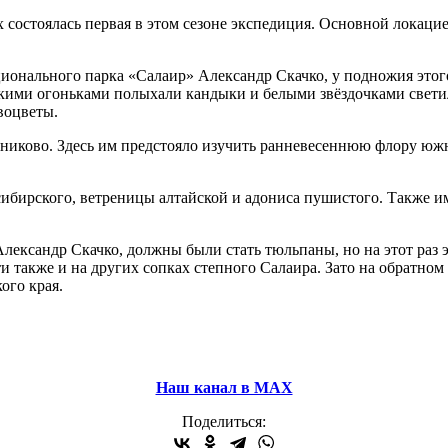
х состоялась первая в этом сезоне экспедиция. Основной локаци
ионального парка «Салаир» Александр Скачко, у подножия этого
яркими огоньками полыхали кандыки и белыми звёздочками свети
рвоцветы.
нниково. Здесь им предстояло изучить ранневесеннюю флору юж
ибирского, ветреницы алтайской и адониса пушистого. Также им
ександр Скачко, должны были стать тюльпаны, но на этот раз эт
и также и на других сопках степного Салаира. Зато на обратно
ого края.
Наш канал в МАХ
Поделиться: