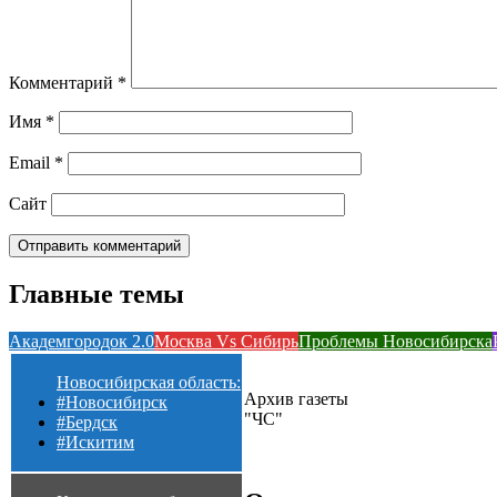
Комментарий
*
Имя
*
Email
*
Сайт
Главные темы
Академгородок 2.0
Москва Vs Сибирь
Проблемы Новосибирска
Новосибирская область:
Архив газеты
#Новосибирск
"ЧС"
#Бердск
#Искитим