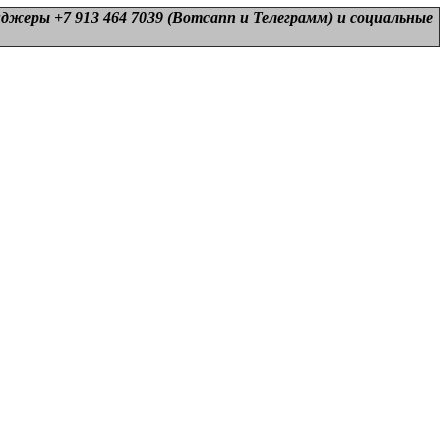
нджеры +7 913 464 7039 (Вотсапп и Телеграмм) и
социальные