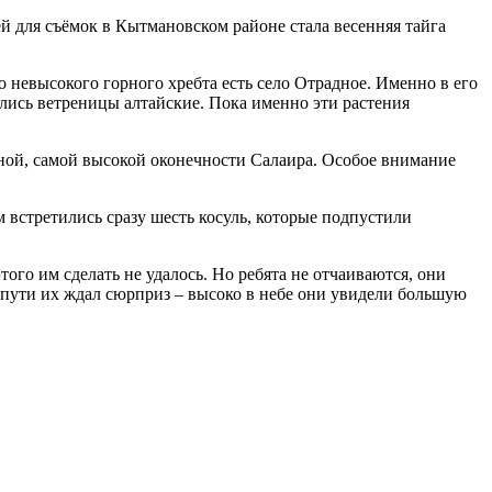
ей для съёмок в Кытмановском районе стала весенняя тайга
 невысокого горного хребта есть село Отрадное. Именно в его
лись ветреницы алтайские. Пока именно эти растения
ной, самой высокой оконечности Салаира. Особое внимание
 встретились сразу шесть косуль, которые подпустили
ого им сделать не удалось. Но ребята не отчаиваются, они
м пути их ждал сюрприз – высоко в небе они увидели большую