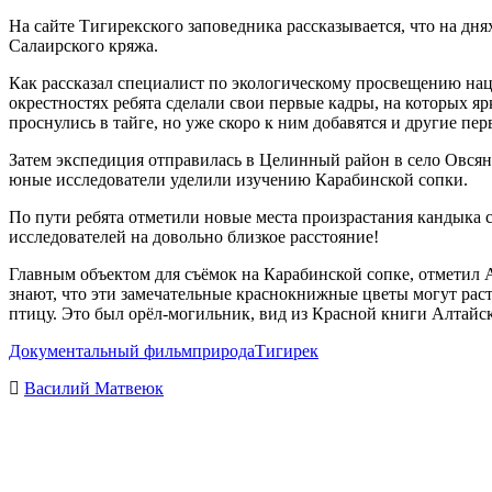
На сайте Тигирекского заповедника рассказывается, что на дня
Салаирского кряжа.
Как рассказал специалист по экологическому просвещению нац
окрестностях ребята сделали свои первые кадры, на которых 
проснулись в тайге, но уже скоро к ним добавятся и другие пе
Затем экспедиция отправилась в Целинный район в село Овся
юные исследователи уделили изучению Карабинской сопки.
По пути ребята отметили новые места произрастания кандыка с
исследователей на довольно близкое расстояние!
Главным объектом для съёмок на Карабинской сопке, отметил Ал
знают, что эти замечательные краснокнижные цветы могут раст
птицу. Это был орёл-могильник, вид из Красной книги Алтайск
Документальный фильм
природа
Тигирек
Василий Матвеюк