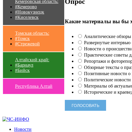
Опрос
Кемеровская область:
#Кемерово
#Новокузнецк
#Киселевск
Какие материалы вы бы 
Томская область:
Аналитические обзоры 
#Томск
Развернутые интервью с
#Стрежевой
Новости о происшестви
Практические советы для
Алтайский край:
Репортажи и фоторепор
#Барнаул
Обзорные тексты о праз
#Бийск
Позитивные новости о п
Политические новости 
Материалы об актуальн
Республика Алтай
Исторические и краеве
Новости