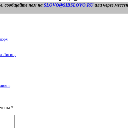
е, сообщайте нам на
SLOVO@SIBSLOVO.RU
или через мессе
ября
ки Лисица
 ливня
ечены
*