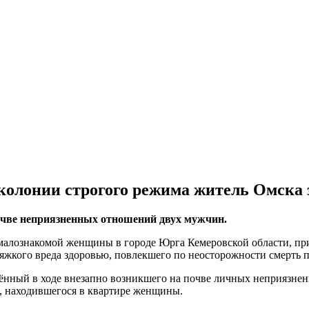
 колонии строгого режима житель Омска 
очве неприязненных отношений двух мужчин.
малознакомой женщины в городе Юрга Кемеровской области, пр
жкого вреда здоровью, повлекшего по неосторожности смерть 
ждённый в ходе внезапно возникшего на почве личных неприязне
, находившегося в квартире женщины.