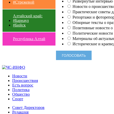
Развернутые интервью с
#Стрежевой
Новости о происшестви
Практические советы для
Алтайский край:
Репортажи и фоторепор
#Барнаул
Обзорные тексты о праз
#Бийск
Позитивные новости о п
Политические новости 
Материалы об актуальн
Республика Алтай
Исторические и краеве
Новости
Происшествия
Есть вопрос
Политика
Общество
Спорт
Совет Директоров
Редакция