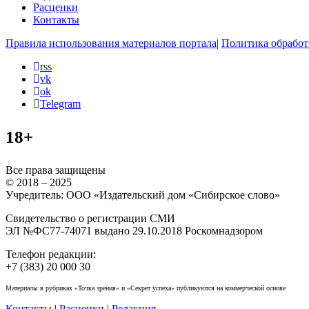
Расценки
Контакты
Правила использования материалов портала
|
Политика обработ
rss
vk
ok
Telegram
18+
Все права защищены
© 2018 – 2025
Учредитель: ООО «Издательский дом «Сибирское слово»
Свидетельство о регистрации СМИ
ЭЛ №ФС77-74071 выдано 29.10.2018 Роскомнадзором
Телефон редакции:
+7 (383) 20 000 30
Материалы в рубриках «Точка зрения» и «Секрет успеха» публикуются на коммерческой основе
Контакты
|
Расценки
|
Редакция