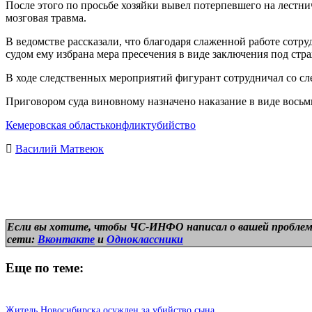
После этого по просьбе хозяйки вывел потерпевшего на лестни
мозговая травма.
В ведомстве рассказали, что благодаря слаженной работе сотр
судом ему избрана мера пресечения в виде заключения под стра
В ходе следственных мероприятий фигурант сотрудничал со с
Приговором суда виновному назначено наказание в виде восьм
Кемеровская область
конфликт
убийство
Василий Матвеюк
Если вы хотите, чтобы ЧС-ИНФО написал о вашей проблем
сети:
Вконтакте
и
Одноклассники
Еще по теме:
Житель Новосибирска осужден за убийство сына