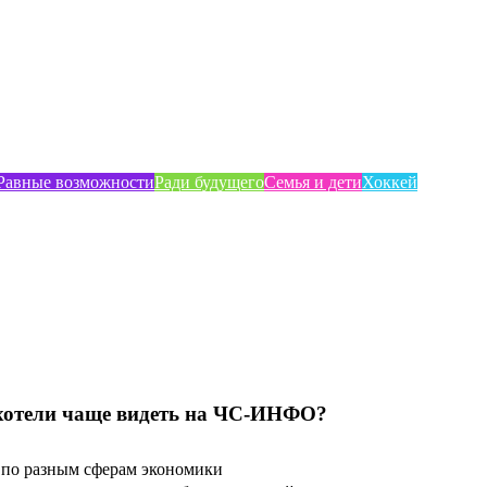
Равные возможности
Ради будущего
Семья и дети
Хоккей
хотели чаще видеть на ЧС-ИНФО?
по разным сферам экономики