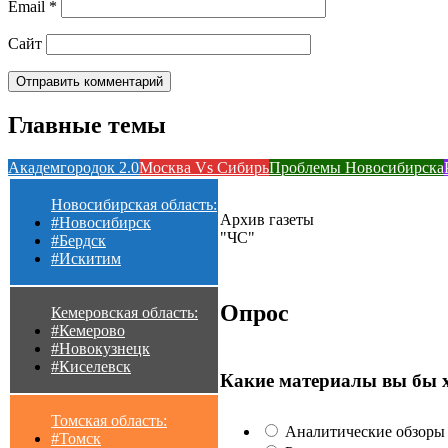
Email
*
Сайт
Главные темы
Академгородок 2.0
Москва Vs Сибирь
Проблемы Новосибирска
Новосибирская область:
Архив газеты
#Новосибирск
"ЧС"
#Бердск
#Искитим
Опрос
Кемеровская область:
#Кемерово
#Новокузнецк
#Киселевск
Какие материалы вы бы 
Томская область:
Аналитические обзоры 
#Томск