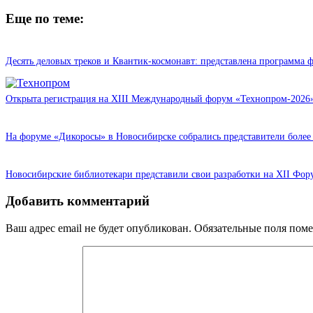
Еще по теме:
Десять деловых треков и Квантик-космонавт: представлена программа
Открыта регистрация на XIII Международный форум «Технопром-2026»
На форуме «Дикоросы» в Новосибирске собрались представители более
Новосибирские библиотекари представили свои разработки на XII Фор
Добавить комментарий
Ваш адрес email не будет опубликован.
Обязательные поля пом