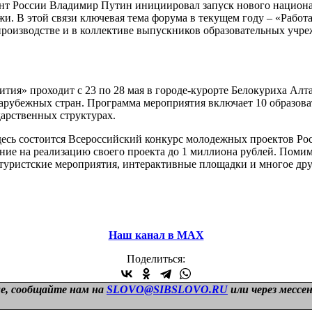
ент России Владимир Путин инициировал запуск нового национ
. В этой связи ключевая тема форума в текущем году – «Работа
производстве и в коллективе выпускников образовательных учр
ия» проходит с 23 по 28 мая в городе-курорте Белокуриха Алта
и зарубежных стран. Программа мероприятия включает 10 образ
дарственных структурах.
десь состоится Всероссийский конкурс молодежных проектов Р
ние на реализацию своего проекта до 1 миллиона рублей. Пом
 туристские мероприятия, интерактивные площадки и многое дру
Наш канал в МАХ
Поделиться:
е, сообщайте нам на
SLOVO@SIBSLOVO.RU
или через мессе