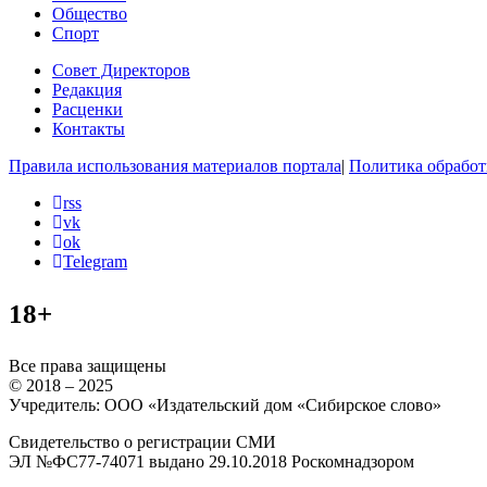
Общество
Спорт
Совет Директоров
Редакция
Расценки
Контакты
Правила использования материалов портала
|
Политика обработ
rss
vk
ok
Telegram
18+
Все права защищены
© 2018 – 2025
Учредитель: ООО «Издательский дом «Сибирское слово»
Свидетельство о регистрации СМИ
ЭЛ №ФС77-74071 выдано 29.10.2018 Роскомнадзором