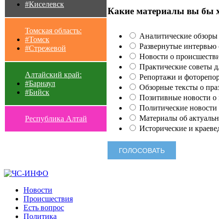
#Киселевск
Какие материалы вы бы 
Томская область:
Аналитические обзоры 
#Томск
Развернутые интервью с
#Стрежевой
Новости о происшестви
Практические советы для
Алтайский край:
Репортажи и фоторепор
#Барнаул
Обзорные тексты о праз
#Бийск
Позитивные новости о п
Политические новости 
Материалы об актуальн
Республика Алтай
Исторические и краеве
Новости
Происшествия
Есть вопрос
Политика