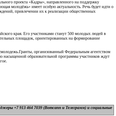
ального проекта «Кадры», направленного на поддержку
ющая молодёжь» имеет особую актуальность. Речь будет идти о
еждений, привлечении их к реализации общественных
йского края. Его участниками станут 500 молодых людей в
овательных площадок, ориентированных на формирование
осмолодежь.Гранты, организованный Федеральным агентством
имо насыщенной образовательной программы участников ждут
гое.
нджеры +7 913 464 7039 (Вотсапп и Телеграмм) и
социальные