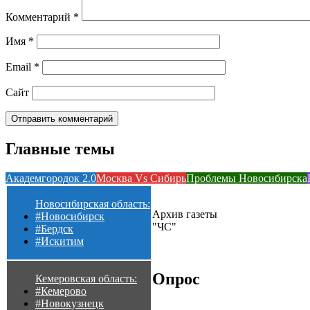
Комментарий
*
Имя
*
Email
*
Сайт
Главные темы
Академгородок 2.0
Москва Vs Сибирь
Проблемы Новосибирска
Новосибирская область:
Архив газеты
#Новосибирск
"ЧС"
#Бердск
#Искитим
Опрос
Кемеровская область:
#Кемерово
#Новокузнецк