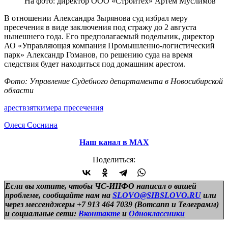
На фото: директор ООО «Стройтех» Артем Муслимов
В отношении Александра Зырянова суд избрал меру
пресечения в виде заключения под стражу до 2 августа
нынешнего года. Его предполагаемый подельник, директор
АО «Управляющая компания Промышленно-логистический
парк» Александр Гоманов, по решению суда на время
следствия будет находиться под домашним арестом.
Фото: Управление Судебного департамента в Новосибирской
области
арест
взятки
мера пресечения
Олеся Соснина
Наш канал в МАХ
Поделиться:
Если вы хотите, чтобы ЧС-ИНФО написал о вашей
проблеме, сообщайте нам на
SLOVO@SIBSLOVO.RU
или
через мессенджеры +7 913 464 7039 (Вотсапп и Телеграмм)
и
социальные сети:
Вконтакте
и
Одноклассники