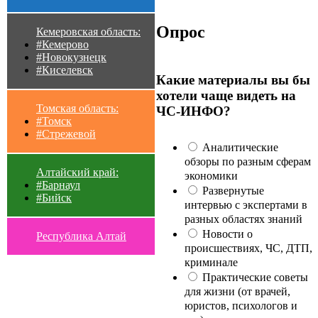
Опрос
Кемеровская область:
#Кемерово
#Новокузнецк
#Киселевск
Какие материалы вы бы
хотели чаще видеть на
Томская область:
ЧС-ИНФО?
#Томск
#Стрежевой
Аналитические
обзоры по разным сферам
Алтайский край:
экономики
#Барнаул
Развернутые
#Бийск
интервью с экспертами в
разных областях знаний
Новости о
Республика Алтай
происшествиях, ЧС, ДТП,
криминале
Практические советы
для жизни (от врачей,
юристов, психологов и