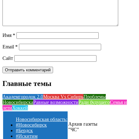
Имя
*
Email
*
Сайт
Главные темы
Академгородок 2.0
Москва Vs Сибирь
Проблемы
Новосибирска
Равные возможности
Ради будущего
Семья и
дети
Хоккей
Новосибирская область:
Архив газеты
#Новосибирск
"ЧС"
#Бердск
#Искитим