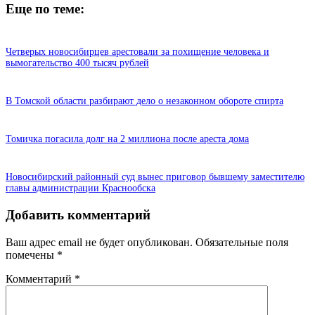
Еще по теме:
Четверых новосибирцев арестовали за похищение человека и
вымогательство 400 тысяч рублей
В Томской области разбирают дело о незаконном обороте спирта
Томичка погасила долг на 2 миллиона после ареста дома
Новосибирский районный суд вынес приговор бывшему заместителю
главы администрации Краснообска
Добавить комментарий
Ваш адрес email не будет опубликован.
Обязательные поля
помечены
*
Комментарий
*