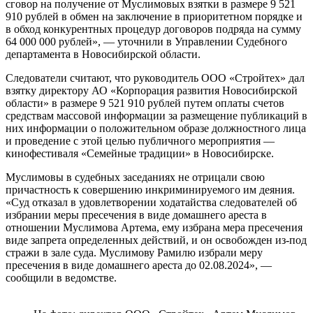
сговор на получение от Муслимовых взятки в размере 9 521
910 рублей в обмен на заключение в приоритетном порядке и
в обход конкурентных процедур договоров подряда на сумму
64 000 000 рублей», — уточнили в Управлении Судебного
департамента в Новосибирской области.
Следователи считают, что руководитель ООО «Стройтех» дал
взятку директору АО «Корпорация развития Новосибирской
области» в размере 9 521 910 рублей путем оплаты счетов
средствам массовой информации за размещение публикаций в
них информации о положительном образе должностного лица
и проведение с этой целью публичного мероприятия —
кинофестиваля «Семейные традиции» в Новосибирске.
Муслимовы в судебных заседаниях не отрицали свою
причастность к совершению инкриминируемого им деяния.
«Суд отказал в удовлетворении ходатайства следователей об
избрании меры пресечения в виде домашнего ареста в
отношении Муслимова Артема, ему избрана мера пресечения
виде запрета определенных действий, и он освобожден из-под
стражи в зале суда. Муслимову Рамилю избрали меру
пресечения в виде домашнего ареста до 02.08.2024», —
сообщили в ведомстве.