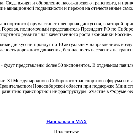
да. Сюда входят и обновление пассажирского транспорта, и при
ние авиационной подвижности и переход на отечественные самол
нспортного форума станет пленарная дискуссия, в которой при
а Горовая, полномочный представитель Президент РФ по Сибир
портного развития для качественного роста экономики Россия».
ьные дискуссии пройдут по 10 актуальным направлениям: возд
пасность дорожного движения, безопасность населения на транс
 будут представлены более 50 экспонентов. В отдельном павиль
нии XI Международного Сибирского транспортного форума и вы
Правительством Новосибирской области при поддержке Министе
развитию транспортной инфраструктуры. Участие в Форуме беспла
Наш канал в МАХ
Поделиться: