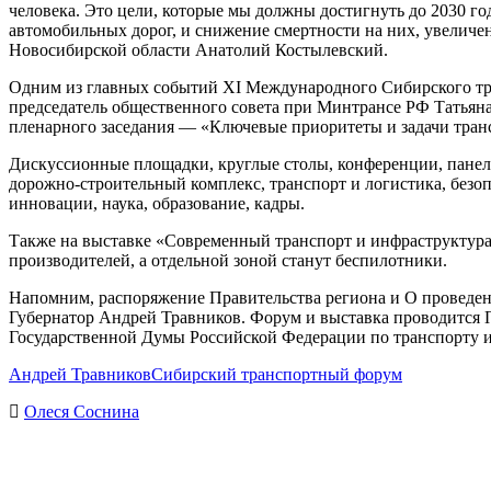
человека. Это цели, которые мы должны достигнуть до 2030 го
автомобильных дорог, и снижение смертности на них, увеличе
Новосибирской области Анатолий Костылевский.
Одним из главных событий XI Международного Сибирского тра
председатель общественного совета при Минтрансе РФ Татьян
пленарного заседания — «Ключевые приоритеты и задачи транс
Дискуссионные площадки, круглые столы, конференции, панел
дорожно-строительный комплекс, транспорт и логистика, безо
инновации, наука, образование, кадры.
Также на выставке «Современный транспорт и инфраструктура»
производителей, а отдельной зоной станут беспилотники.
Напомним, распоряжение Правительства региона и О проведе
Губернатор Андрей Травников. Форум и выставка проводится 
Государственной Думы Российской Федерации по транспорту и 
Андрей Травников
Сибирский транспортный форум
Олеся Соснина