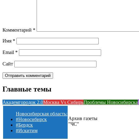
Комментарий
*
Имя
*
Email
*
Сайт
Главные темы
Академгородок 2.0
Москва Vs Сибирь
Проблемы Новосибирска
Новосибирская область:
Архив газеты
#Новосибирск
"ЧС"
#Бердск
#Искитим