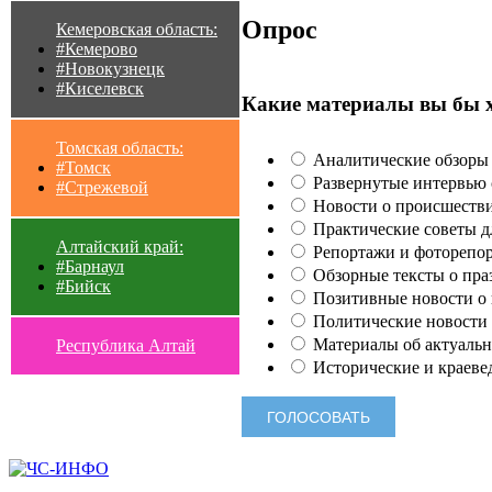
Опрос
Кемеровская область:
#Кемерово
#Новокузнецк
#Киселевск
Какие материалы вы бы 
Томская область:
Аналитические обзоры 
#Томск
Развернутые интервью с
#Стрежевой
Новости о происшестви
Практические советы для
Алтайский край:
Репортажи и фоторепор
#Барнаул
Обзорные тексты о праз
#Бийск
Позитивные новости о п
Политические новости 
Материалы об актуальн
Республика Алтай
Исторические и краеве