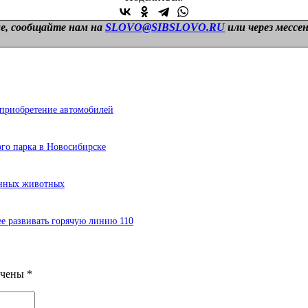
е, сообщайте нам на
SLOVO@SIBSLOVO.RU
или через мессе
приобретение автомобилей
ого парка в Новосибирске
енных животных
е развивать горячую линию 110
ечены
*