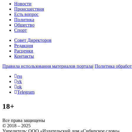
Новости
Происшествия
Есть вопрос
Политика
Общество
Спорт
Совет Директоров
Редакция
Расценки
Контакты
Правила использования материалов портала
|
Политика обработ
rss
vk
ok
Telegram
18+
Все права защищены
© 2018 – 2025
Учредитель: ООО «Издательский дом «Сибирское слово»