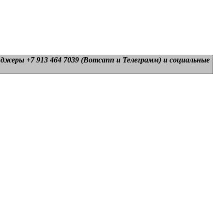
нджеры +7 913 464 7039 (Вотсапп и Телеграмм) и
социальные