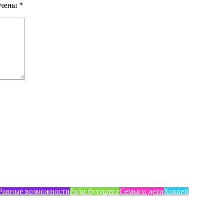
ечены
*
Равные возможности
Ради будущего
Семья и дети
Хоккей