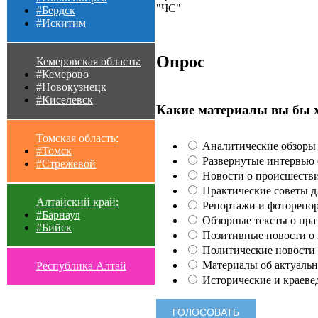
"ЧС"
#Бердск
#Искитим
Опрос
Кемеровская область:
#Кемерово
#Новокузнецк
#Киселевск
Какие материалы вы бы 
Томская область:
Аналитические обзоры 
#Томск
Развернутые интервью с
#Стрежевой
Новости о происшестви
Практические советы для
Алтайский край:
Репортажи и фоторепор
#Барнаул
Обзорные тексты о праз
#Бийск
Позитивные новости о п
Политические новости 
Материалы об актуальн
Республика Алтай
Исторические и краеве