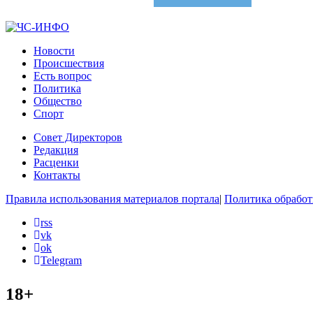
Новости
Происшествия
Есть вопрос
Политика
Общество
Спорт
Совет Директоров
Редакция
Расценки
Контакты
Правила использования материалов портала
|
Политика обработ
rss
vk
ok
Telegram
18+