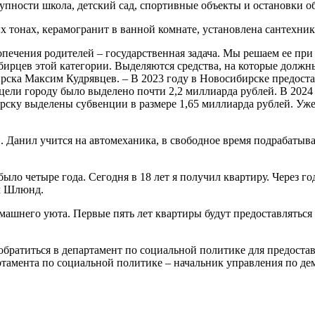
упности школа, детский сад, спортивные объекты и остановки о
ых тонах, керамогранит в ванной комнате, установлена сантехни
попечения родителей – государственная задача. Мы решаем ее п
ирцев этой категории. Выделяются средства, на которые долж
ка Максим Кудрявцев. – В 2023 году в Новосибирске предостав
цели городу было выделено почти 2,2 миллиарда рублей. В 2024 
ирску выделены субвенции в размере 1,65 миллиарда рублей. У
Данил учится на автомеханика, в свободное время подрабатыва
ыло четыре года. Сегодня в 18 лет я получил квартиру. Через го
ил Шлюнд.
машнего уюта. Первые пять лет квартиры будут предоставляться
обратиться в департамент по социальной политике для предоста
партамента по социальной политике – начальник управления по 