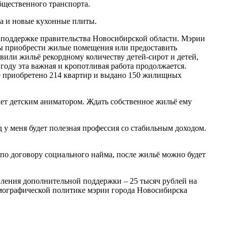
бщественного транспорта.
ка и новые кухонные плиты.
ри поддержке правительства Новосибирской области. Мэрии
ны приобрести жилые помещения или предоставить
или жильё рекордному количеству детей-сирот и детей,
году эта важная и кропотливая работа продолжается.
же приобретено 214 квартир и выдано 150 жилищных
ет детским аниматором. Ждать собственное жильё ему
д у меня будет полезная профессия со стабильным доходом.
 по договору социального найма, после жильё можно будет
вления дополнительной поддержки – 25 тысяч рублей на
демографической политике мэрии города Новосибирска