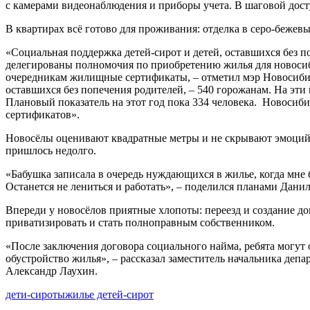
с камерами видеонаблюдения и приборы учета. В шаговой дост
В квартирах всё готово для проживания: отделка в серо-бежев
«Социальная поддержка детей-сирот и детей, оставшихся без 
делегированы полномочия по приобретению жилья для новосиб
очередникам жилищные сертификаты, – отметил мэр Новосибирс
оставшихся без попечения родителей, – 540 горожанам. На эти 
Плановый показатель на этот год пока 334 человека. Новосиб
сертификатов».
Новосёлы оценивают квадратные метры и не скрывают эмоций. 
пришлось недолго.
«Бабушка записала в очередь нуждающихся в жилье, когда мне б
Останется не лениться и работать», – поделился планами Дан
Впереди у новосёлов приятные хлопоты: переезд и создание до
приватизировать и стать полноправным собственником.
«После заключения договора социального найма, ребята могут 
обустройство жилья», – рассказал заместитель начальника де
Александр Лаухин.
дети-сироты
жилье детей-сирот