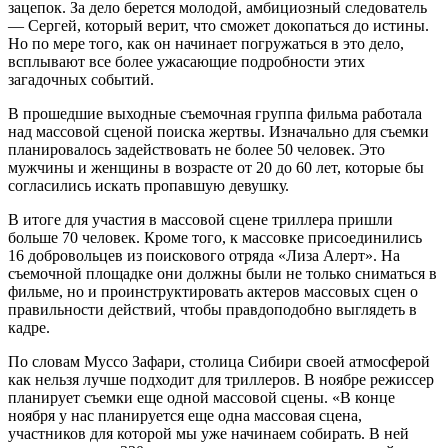
зацепок. За дело берется молодой, амбициозный следователь
— Сергей, который верит, что сможет докопаться до истины.
Но по мере того, как он начинает погружаться в это дело,
всплывают все более ужасающие подробности этих
загадочных событий.
В прошедшие выходные съемочная группа фильма работала
над массовой сценой поиска жертвы. Изначально для съемки
планировалось задействовать не более 50 человек. Это
мужчины и женщины в возрасте от 20 до 60 лет, которые бы
согласились искать пропавшую девушку.
В итоге для участия в массовой сцене триллера пришли
больше 70 человек. Кроме того, к массовке присоединились
16 добровольцев из поискового отряда «Лиза Алерт». На
съемочной площадке они должны были не только сниматься в
фильме, но и проинструктировать актеров массовых сцен о
правильности действий, чтобы правдоподобно выглядеть в
кадре.
По словам Муссо Зафари, столица Сибири своей атмосферой
как нельзя лучше подходит для триллеров. В ноябре режиссер
планирует съемки еще одной массовой сцены. «В конце
ноября у нас планируется еще одна массовая сцена,
участников для которой мы уже начинаем собирать. В ней