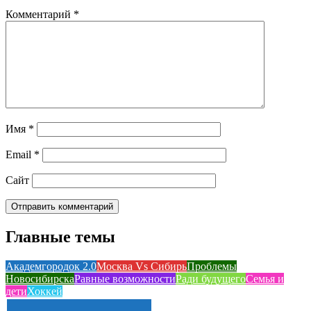
Комментарий
*
Имя
*
Email
*
Сайт
Главные темы
Академгородок 2.0
Москва Vs Сибирь
Проблемы
Новосибирска
Равные возможности
Ради будущего
Семья и
дети
Хоккей