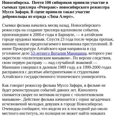
Новосибирска. Почти 100 сибиряков приняли участие в
съемках триллера «Реверанс» новосибирского режиссера
Муссо Зафари. В сцене приняли также участие
добровольцы из отряда «Лиза Алерт».
Съемки фильма начались месяц назад. Новосибирского
режиссера на создание триллера вдохновили события,
произошедшие в 2000-е годы в Барнауле, — в алтайском
городе орудовал маньяк. Спустя 23 года после череды пропаж,
наконец нашли предполагаемого виновника преступлений. В
июне Прокуратура Алтайского края направила в суд
уголовное дело
53-летнего Виталия Манишина
, которого уже
окрестили «политеховским маньяком». По версии следствия,
свою первую расправу — над случайной знакомой —
Манишин совершил в далеком 1989 году, а в 1999-2000 годах
расправился с десятью абитуриентками и студентками
Алтайского государственного технического университета.
Как говорит режиссер фильма Муссо Зафари, в фильме не
будет реконструкции событий давних лет. Кинолента
снимается скорее по мотивам истории с «политеховским
маньяком». Действие фильма начинается с серии загадочных
исчезновений молодых девушек в городе Новосибирске.
Очевидцы сообщают, что видели их в последний раз около
местного института, но полиция не может найти никаких