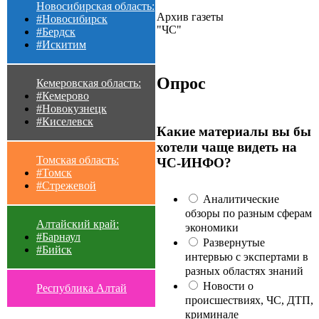
Новосибирская область:
Архив газеты
#Новосибирск
"ЧС"
#Бердск
#Искитим
Опрос
Кемеровская область:
#Кемерово
#Новокузнецк
#Киселевск
Какие материалы вы бы
хотели чаще видеть на
Томская область:
ЧС-ИНФО?
#Томск
#Стрежевой
Аналитические
обзоры по разным сферам
Алтайский край:
экономики
#Барнаул
Развернутые
#Бийск
интервью с экспертами в
разных областях знаний
Новости о
Республика Алтай
происшествиях, ЧС, ДТП,
криминале