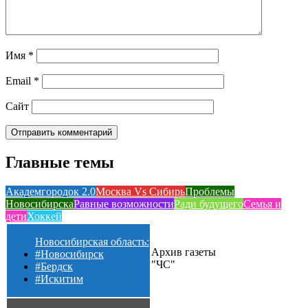
Имя
*
Email
*
Сайт
Главные темы
Академгородок 2.0
Москва Vs Сибирь
Проблемы
Новосибирска
Равные возможности
Ради будущего
Семья и
дети
Хоккей
Новосибирская область:
Архив газеты
#Новосибирск
"ЧС"
#Бердск
#Искитим