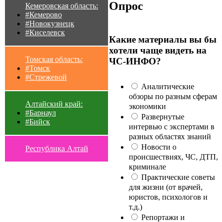
Опрос
Кемеровская область:
#Кемерово
#Новокузнецк
#Киселевск
Какие материалы вы бы
хотели чаще видеть на
Томская область:
ЧС-ИНФО?
#Томск
#Стрежевой
Аналитические
обзоры по разным сферам
Алтайский край:
экономики
#Барнаул
Развернутые
#Бийск
интервью с экспертами в
разных областях знаний
Новости о
Республика Алтай
происшествиях, ЧС, ДТП,
криминале
Практические советы
для жизни (от врачей,
юристов, психологов и
т.д.)
Репортажи и