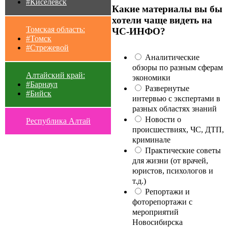
#Киселевск
Какие материалы вы бы
хотели чаще видеть на
Томская область:
ЧС-ИНФО?
#Томск
#Стрежевой
Аналитические
обзоры по разным сферам
Алтайский край:
экономики
#Барнаул
Развернутые
#Бийск
интервью с экспертами в
разных областях знаний
Новости о
Республика Алтай
происшествиях, ЧС, ДТП,
криминале
Практические советы
для жизни (от врачей,
юристов, психологов и
т.д.)
Репортажи и
фоторепортажи с
мероприятий
Новосибирска