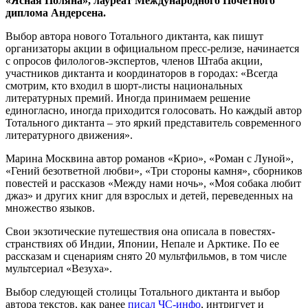
«Ясная Поляна», лауреат Международного Почетного
диплома Андерсена.
Выбор автора нового Тотального диктанта, как пишут
организаторы акции в официальном пресс-релизе, начинается
с опросов филологов-экспертов, членов Штаба акции,
участников диктанта и координаторов в городах: «Всегда
смотрим, кто входил в шорт-листы национальных
литературных премий. Иногда принимаем решение
единогласно, иногда приходится голосовать. Но каждый автор
Тотального диктанта – это яркий представитель современного
литературного движения».
Марина Москвина автор романов «Крио», «Роман с Луной»,
«Гений безответной любви», «Три стороны камня», сборников
повестей и рассказов «Между нами ночь», «Моя собака любит
джаз» и других книг для взрослых и детей, переведенных на
множество языков.
Свои экзотические путешествия она описала в повестях-
странствиях об Индии, Японии, Непале и Арктике. По ее
рассказам и сценариям снято 20 мультфильмов, в том числе
мультсериал «Везуха».
Выбор следующей столицы Тотального диктанта и выбор
автора текстов, как ранее
писал ЧС-инфо
, интригует и