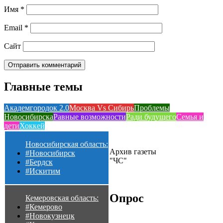
Имя
*
Email
*
Сайт
Главные темы
Академгородок 2.0
Москва Vs Сибирь
Проблемы
Новосибирска
Равные возможности
Ради будущего
Семья и
дети
Хоккей
Новосибирская область:
Архив газеты
#Новосибирск
"ЧС"
#Бердск
#Искитим
Опрос
Кемеровская область:
#Кемерово
#Новокузнецк