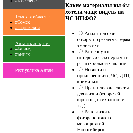
#Киселевск
Какие материалы вы бы
хотели чаще видеть на
Томская область:
ЧС-ИНФО?
#Томск
#Стрежевой
Аналитические
обзоры по разным сферам
Алтайский край:
экономики
#Барнаул
Развернутые
#Бийск
интервью с экспертами в
разных областях знаний
Новости о
Республика Алтай
происшествиях, ЧС, ДТП,
криминале
Практические советы
для жизни (от врачей,
юристов, психологов и
т.д.)
Репортажи и
фоторепортажи с
мероприятий
Новосибирска