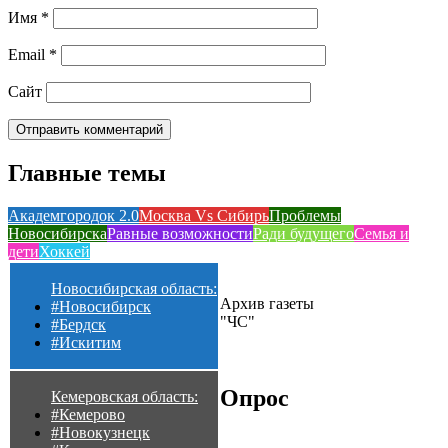
Имя
*
Email
*
Сайт
Главные темы
Академгородок 2.0
Москва Vs Сибирь
Проблемы
Новосибирска
Равные возможности
Ради будущего
Семья и
дети
Хоккей
Новосибирская область:
Архив газеты
#Новосибирск
"ЧС"
#Бердск
#Искитим
Опрос
Кемеровская область:
#Кемерово
#Новокузнецк