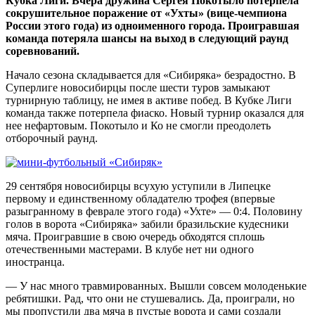
Кубка Лиги. Вчера дружина Сергея Покотыло потерпела
сокрушительное поражение от «Ухты» (вице-чемпиона
России этого года) из одноименного города. Проигравшая
команда потеряла шансы на выход в следующий раунд
соревнований.
Начало сезона складывается для «Сибиряка» безрадостно. В
Суперлиге новосибирцы после шести туров замыкают
турнирную таблицу, не имея в активе побед. В Кубке Лиги
команда также потерпела фиаско. Новый турнир оказался для
нее нефартовым. Покотыло и Ко не смогли преодолеть
отборочный раунд.
29 сентября новосибирцы всухую уступили в Липецке
первому и единственному обладателю трофея (впервые
разыгранному в феврале этого года) «Ухте» — 0:4. Половину
голов в ворота «Сибиряка» забили бразильские кудесники
мяча. Проигравшие в свою очередь обходятся сплошь
отечественными мастерами. В клубе нет ни одного
иностранца.
— У нас много травмированных. Вышли совсем молоденькие
ребятишки. Рад, что они не стушевались. Да, проиграли, но
мы пропустили два мяча в пустые ворота и сами создали