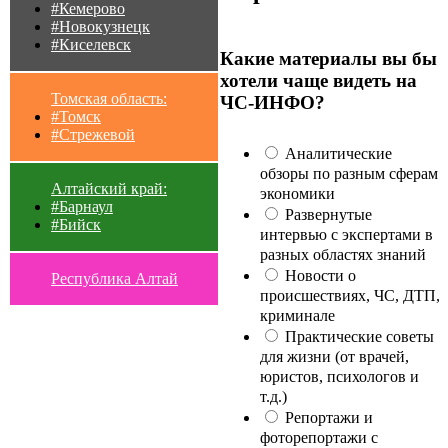
#Кемерово
#Новокузнецк
#Киселевск
Какие материалы вы бы
хотели чаще видеть на
Томская область:
ЧС-ИНФО?
#Томск
#Стрежевой
Аналитические
обзоры по разным сферам
Алтайский край:
экономики
#Барнаул
Развернутые
#Бийск
интервью с экспертами в
разных областях знаний
Новости о
Республика Алтай
происшествиях, ЧС, ДТП,
криминале
Практические советы
для жизни (от врачей,
юристов, психологов и
т.д.)
Репортажи и
фоторепортажи с