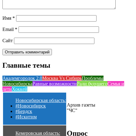
Имя
*
Email
*
Сайт
Главные темы
Академгородок 2.0
Москва Vs Сибирь
Проблемы
Новосибирска
Равные возможности
Ради будущего
Семья и
дети
Хоккей
Новосибирская область:
Архив газеты
#Новосибирск
"ЧС"
#Бердск
#Искитим
Опрос
Кемеровская область: