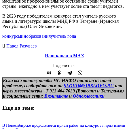
масштабное профессиональное состязание среди учителей
страны: ежегодно в нем участвует более ста тысяч педагогов.
В 2023 году победителем конкурса стал учитель русского
языка и литературы школы МИД РФ в Тегеране (Иранская
Республика) Олег Янковский.
конкурс
минобразования
учитель года
Павел Разуваев
Наш канал в МАХ
Поделиться:
Если вы хотите, чтобы ЧС-ИНФО написал о вашей
проблеме, сообщайте нам на
SLOVO@SIBSLOVO.RU
или
через мессенджеры +7 913 464 7039 (Вотсапп и Телеграмм)
и
социальные сети:
Вконтакте
и
Одноклассники
Еще по теме:
В Новосибирске продолжается приём работ на конкурс за приз имени