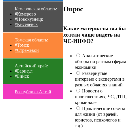
Опрос
Кемеровская область:
#Кемерово
#Новокузнецк
#Киселевск
Какие материалы вы бы
хотели чаще видеть на
Томская область:
ЧС-ИНФО?
#Томск
#Стрежевой
Аналитические
обзоры по разным сферам
Алтайский край:
экономики
#Барнаул
Развернутые
#Бийск
интервью с экспертами в
разных областях знаний
Новости о
Республика Алтай
происшествиях, ЧС, ДТП,
криминале
Практические советы
для жизни (от врачей,
юристов, психологов и
т.д.)