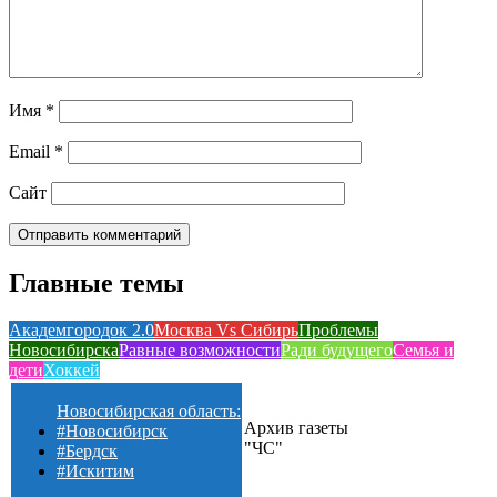
Имя
*
Email
*
Сайт
Главные темы
Академгородок 2.0
Москва Vs Сибирь
Проблемы
Новосибирска
Равные возможности
Ради будущего
Семья и
дети
Хоккей
Новосибирская область:
Архив газеты
#Новосибирск
"ЧС"
#Бердск
#Искитим