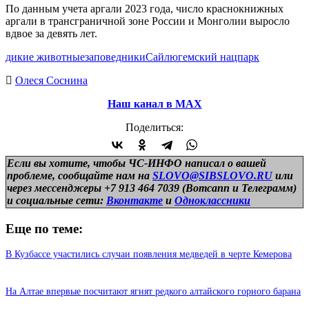
По данным учета аргали 2023 года, число краснокнижных
аргали в трансграничной зоне России и Монголии выросло
вдвое за девять лет.
дикие животные
заповедники
Сайлюгемский нацпарк
Олеся Соснина
Наш канал в МАХ
Поделиться:
Если вы хотите, чтобы ЧС-ИНФО написал о вашей
проблеме, сообщайте нам на
SLOVO@SIBSLOVO.RU
или
через мессенджеры +7 913 464 7039 (Вотсапп и Телеграмм)
и
социальные сети:
Вконтакте
и
Одноклассники
Еще по теме:
В Кузбассе участились случаи появления медведей в черте Кемерова
На Алтае впервые посчитают ягнят редкого алтайского горного барана