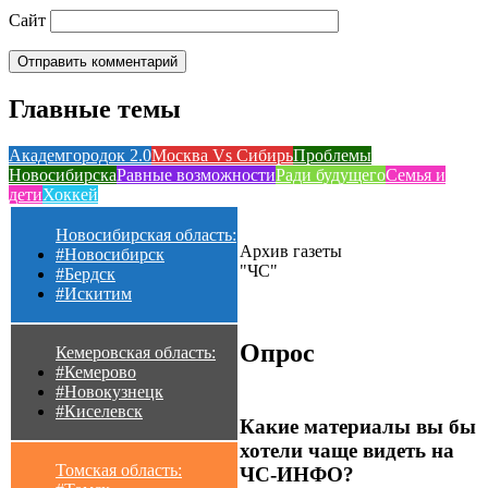
Сайт
Главные темы
Академгородок 2.0
Москва Vs Сибирь
Проблемы
Новосибирска
Равные возможности
Ради будущего
Семья и
дети
Хоккей
Новосибирская область:
Архив газеты
#Новосибирск
"ЧС"
#Бердск
#Искитим
Опрос
Кемеровская область:
#Кемерово
#Новокузнецк
#Киселевск
Какие материалы вы бы
хотели чаще видеть на
Томская область:
ЧС-ИНФО?