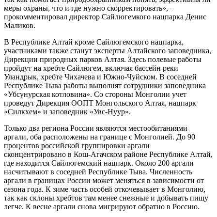
меры охраны, что и где нужно скорректировать», –
прокомментировал директор Сайлюгемкого нацпарка Денис
Маликов.
В Республике Алтай кроме Сайлюгемского нацпарка,
участниками также станут эксперты Алтайского заповедника,
Дирекции природных парков Алтая. Здесь полевые работы
пройдут на хребте Сайлюгем, включая бассейн реки
Уландрык, хребте Чихачева и Южно-Чуйском. В соседней
Республике Тыва работы выполнят сотрудники заповедника
«Убсунурская котловина». Со стороны Монголии учет
проведут Дирекция ООПТ Монгольского Алтая, нацпарк
«Силкхем» и заповедник «Увс-Нуур».
Только два региона России являются местообитаниями
аргали, оба расположены на границе с Монголией. До 90
процентов российской группировки аргали
сконцентрировано в Кош-Агачском районе Республике Алтай,
где находится Сайлюгемский нацпарк. Около 200 аргали
насчитывают в соседней Республике Тыва. Численность
аргали в границах России может меняться в зависимости от
сезона года. К зиме часть особей откочевывает в Монголию,
так как склоны хребтов там менее снежные и добывать пищу
легче. К весне аргали снова мигрируют обратно в Россию.