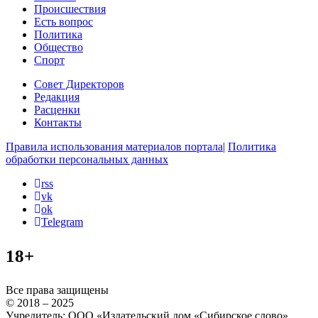
Происшествия
Есть вопрос
Политика
Общество
Спорт
Совет Директоров
Редакция
Расценки
Контакты
Правила использования материалов портала
|
Политика
обработки персональных данных
rss
vk
ok
Telegram
18+
Все права защищены
© 2018 – 2025
Учредитель: ООО «Издательский дом «Сибирское слово»