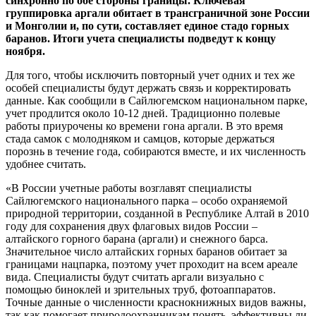
синхронно по обе стороны границы. Ключевая
группировка аргали обитает в трансграничной зоне России
и Монголии и, по сути, составляет единое стадо горных
баранов. Итоги учета специалисты подведут к концу
ноября.
Для того, чтобы исключить повторный учет одних и тех же
особей специалисты будут держать связь и корректировать
данные. Как сообщили в Сайлюгемском национальном парке,
учет продлится около 10-12 дней. Традиционно полевые
работы приурочены ко времени гона аргали. В это время
стада самок с молодняком и самцов, которые держаться
порознь в течение года, собираются вместе, и их численность
удобнее считать.
«В России учетные работы возглавят специалисты
Сайлюгемского национального парка – особо охраняемой
природной территории, созданной в Республике Алтай в 2010
году для сохранения двух флаговых видов России –
алтайского горного барана (аргали) и снежного барса.
Значительное число алтайских горных баранов обитает за
границами нацпарка, поэтому учет проходит на всем ареале
вида. Специалисты будут считать аргали визуально с
помощью биноклей и зрительных труб, фотоаппаратов.
Точные данные о численности краснокнижных видов важны,
так как помогает природоохранникам понять, эффективны ли