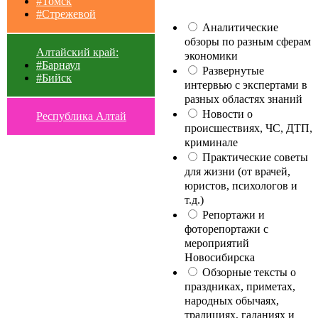
#Томск
#Стрежевой
Аналитические
обзоры по разным сферам
Алтайский край:
экономики
#Барнаул
Развернутые
#Бийск
интервью с экспертами в
разных областях знаний
Новости о
Республика Алтай
происшествиях, ЧС, ДТП,
криминале
Практические советы
для жизни (от врачей,
юристов, психологов и
т.д.)
Репортажи и
фоторепортажи с
мероприятий
Новосибирска
Обзорные тексты о
праздниках, приметах,
народных обычаях,
традициях, гаданиях и