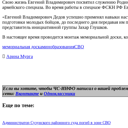
Свою жизнь Евгений Владимирович посвятил служению Родине:
армейского спецназа. Во время работы в спецназе ФСКН РФ Ев
«Евгений Владимирович Дедов успешно применял навыки наста
подготовки молодых бойцов, до последнего дня передавая им 
представитель инициативной группы Захар Глушков.
В настоящее время проводится монтаж мемориальной доски, ко
мемориальная доска
минобразования
СВО
Арина Мурга
Если вы хотите, чтобы ЧС-ИНФО написал о вашей проблем
сети:
Вконтакте
и
Одноклассники
Еще по теме:
Администратор Сузунского районного суда погиб в зоне СВО