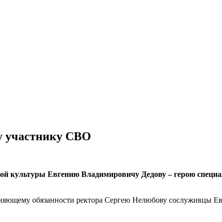
у участнику СВО
кой культуры Евгению Владимировичу Дедову – герою специ
лняющему обязанности ректора Сергею Нелюбову сослуживцы Е