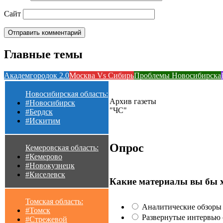
Сайт
Главные темы
Академгородок 2.0
Москва Vs Сибирь
Проблемы Новосибирска
Новосибирская область:
Архив газеты
#Новосибирск
"ЧС"
#Бердск
#Искитим
Опрос
Кемеровская область:
#Кемерово
#Новокузнецк
#Киселевск
Какие материалы вы бы 
Томская область:
Аналитические обзоры 
#Томск
Развернутые интервью с
#Стрежевой