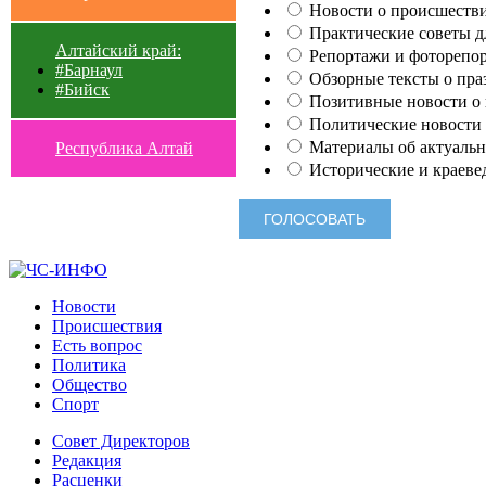
Новости о происшестви
Практические советы для
Алтайский край:
Репортажи и фоторепор
#Барнаул
Обзорные тексты о праз
#Бийск
Позитивные новости о п
Политические новости 
Материалы об актуальн
Республика Алтай
Исторические и краеве
Новости
Происшествия
Есть вопрос
Политика
Общество
Спорт
Совет Директоров
Редакция
Расценки