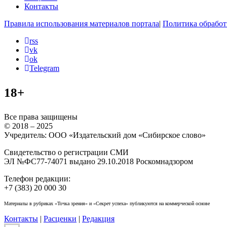
Контакты
Правила использования материалов портала
|
Политика обработ
rss
vk
ok
Telegram
18+
Все права защищены
© 2018 – 2025
Учредитель: ООО «Издательский дом «Сибирское слово»
Свидетельство о регистрации СМИ
ЭЛ №ФС77-74071 выдано 29.10.2018 Роскомнадзором
Телефон редакции:
+7 (383) 20 000 30
Материалы в рубриках «Точка зрения» и «Секрет успеха» публикуются на коммерческой основе
Контакты
|
Расценки
|
Редакция