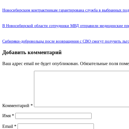
Новосибирским контрактникам гарантирована служба в выбранных под
В Новосибирской области сотрудники МВД отправили медицинские пр
Сибиряки-добровольцы после возвращения с СВО смогут получить льг
Добавить комментарий
Ваш адрес email не будет опубликован.
Обязательные поля пом
Комментарий
*
Имя
*
Email
*