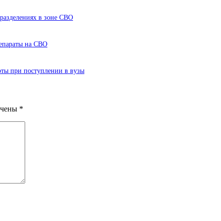
разделениях в зоне СВО
епараты на СВО
оты при поступлении в вузы
ечены
*