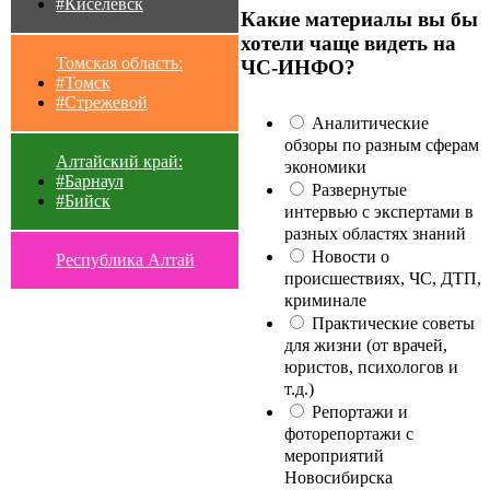
#Киселевск
Какие материалы вы бы
хотели чаще видеть на
Томская область:
ЧС-ИНФО?
#Томск
#Стрежевой
Аналитические
обзоры по разным сферам
Алтайский край:
экономики
#Барнаул
Развернутые
#Бийск
интервью с экспертами в
разных областях знаний
Новости о
Республика Алтай
происшествиях, ЧС, ДТП,
криминале
Практические советы
для жизни (от врачей,
юристов, психологов и
т.д.)
Репортажи и
фоторепортажи с
мероприятий
Новосибирска