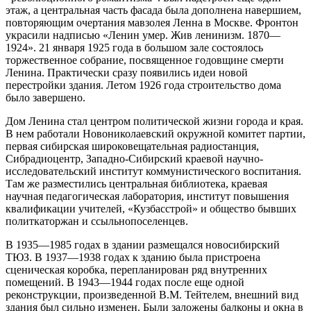
этаж, а центральная часть фасада была дополнена навершием,
повторяющим очертания мавзолея Ленна в Москве. Фронтон
украсили надписью «Ленин умер. Жив ленинизм. 1870—
1924». 21 января 1925 года в большом зале состоялось
торжественное собрание, посвященное годовщине смерти
Ленина. Практически сразу появились идеи новой
перестройки здания. Летом 1926 года строительство дома
было завершено.
Дом Ленина стал центром политической жизни города и края.
В нем работали Новониколаевский окружной комитет партии,
первая сибирская широковещательная радиостанция,
Сибрадиоцентр, Западно-Сибирский краевой научно-
исследовательский институт коммунистического воспитания.
Там же разместились центральная библиотека, краевая
научная педагогическая лаборатория, институт повышения
квалификации учителей, «Кузбасстрой» и общество бывших
политкаторжан и ссыльнопоселенцев.
В 1935—1985 годах в здании размещался новосибирский
ТЮЗ. В 1937—1938 годах к зданию была пристроена
сценическая коробка, перепланирован ряд внутренних
помещений. В 1943—1944 годах после еще одной
реконструкции, произведенной В.М. Тейтелем, внешний вид
здания был сильно изменен. Были заложены балконы и окна в