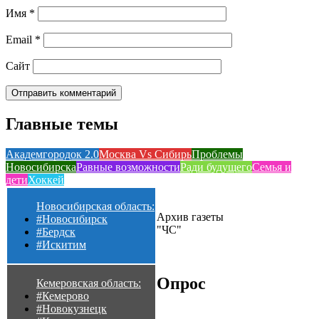
Имя
*
Email
*
Сайт
Главные темы
Академгородок 2.0
Москва Vs Сибирь
Проблемы
Новосибирска
Равные возможности
Ради будущего
Семья и
дети
Хоккей
Новосибирская область:
Архив газеты
#Новосибирск
"ЧС"
#Бердск
#Искитим
Опрос
Кемеровская область:
#Кемерово
#Новокузнецк