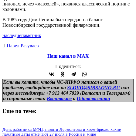
пилонах, исчез «мавзолей», появился классический портик с
колоннами.
В 1985 году Дом Ленина был передан на баланс
Новосибирской государственной филармонии.
наследие
памятник
Павел Разуваев
Наш канал в МАХ
Поделиться:
Если вы хотите, чтобы ЧС-ИНФО написал о вашей
проблеме, сообщайте нам на
SLOVO@SIBSLOVO.RU
или
через мессенджеры +7 913 464 7039 (Вотсапп и Телеграмм)
и
социальные сети:
Вконтакте
и
Одноклассники
Еще по теме:
День работника МФЦ, памяти Лермонтова и крем-брюле: какие
памятные даты отмечают 27 июля в России и мире