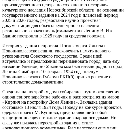
производственного центра по сохранению историко-
культурного наследия Новосибирской области, на основании
государственного задания на 2024 год и плановый период
2025 и 2026 годов, разработана научно-проектная
документация для объекта культурного наследия
регионального значения «Дом-памятник Ленину В. И.».
Здание построили в 1925 году на средства горожан.
История у здания непростая. После смерти Ильича в
Новониколаевске решили увековечить память первого
руководителя Советского государства. Среди идей
встречались и предложения переименовать город, дать ему
название Ульянов, но Ульяновском был назван родной город
Ленина Симбирск. 10 февраля 1924 года пленум
Новониколаевского Губкома РКП(б) принял решение о
строительстве дома-памятника.
Средства на постройку дома собирались путем отчисления
однодневного заработка рабочих и распространения марок
«Кирпич на постройку Дома Ленина». Закладка здания
состоялась 13 июля 1924 года. Победу на конкурсе проектов
одержал проект М. Купцова, представляющий собой
традиционное двухэтажное здание «народного дома». Но
сразу же началась перестройка здания в стиле
«революционного романтизма». Был надстроен еще один