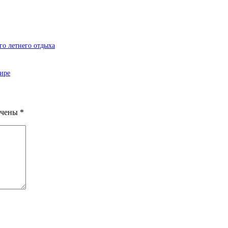
о летнего отдыха
ире
ечены
*