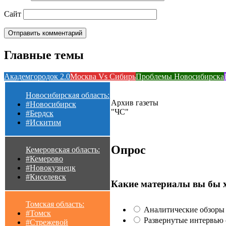
Сайт
Главные темы
Академгородок 2.0
Москва Vs Сибирь
Проблемы Новосибирска
Новосибирская область:
Архив газеты
#Новосибирск
"ЧС"
#Бердск
#Искитим
Опрос
Кемеровская область:
#Кемерово
#Новокузнецк
#Киселевск
Какие материалы вы бы 
Томская область:
Аналитические обзоры 
#Томск
Развернутые интервью с
#Стрежевой