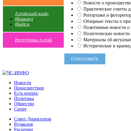
Новости о происшестви
Практические советы для
Алтайский край:
Репортажи и фоторепор
#Барнаул
Обзорные тексты о праз
#Бийск
Позитивные новости о п
Политические новости 
Материалы об актуальн
Республика Алтай
Исторические и краеве
Новости
Происшествия
Есть вопрос
Политика
Общество
Спорт
Совет Директоров
Редакция
Расценки