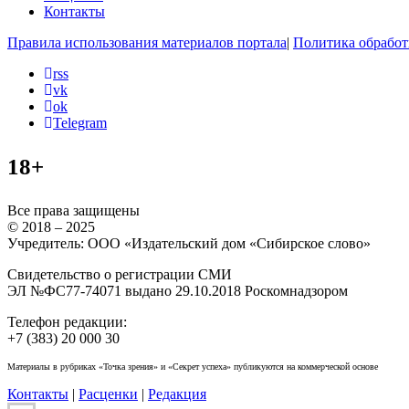
Контакты
Правила использования материалов портала
|
Политика обработ
rss
vk
ok
Telegram
18+
Все права защищены
© 2018 – 2025
Учредитель: ООО «Издательский дом «Сибирское слово»
Свидетельство о регистрации СМИ
ЭЛ №ФС77-74071 выдано 29.10.2018 Роскомнадзором
Телефон редакции:
+7 (383) 20 000 30
Материалы в рубриках «Точка зрения» и «Секрет успеха» публикуются на коммерческой основе
Контакты
|
Расценки
|
Редакция