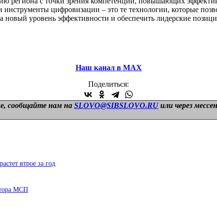
ию региона с точки зрения компетенций, повышающих эффективн
 инструменты цифровизации – это те технологии, которые позвол
на новый уровень эффективности и обеспечить лидерские позици
Наш канал в МАХ
Поделиться:
е, сообщайте нам на
SLOVO@SIBSLOVO.RU
или через мессе
стет втрое за год
ктора МСП