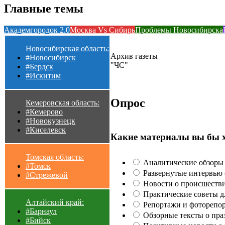
Главные темы
Академгородок 2.0
Москва Vs Сибирь
Проблемы Новосибирска
Новосибирская область:
Архив газеты
#Новосибирск
"ЧС"
#Бердск
#Искитим
Опрос
Кемеровская область:
#Кемерово
#Новокузнецк
#Киселевск
Какие материалы вы бы 
Томская область:
Аналитические обзоры 
#Томск
Развернутые интервью с
#Стрежевой
Новости о происшестви
Практические советы для
Алтайский край:
Репортажи и фоторепор
#Барнаул
Обзорные тексты о праз
#Бийск