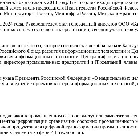
ов» был создан в 2018 году. В его состав входят представите
рвый заместитель председателя Правительства Российской Феде
и: Минпромторга России, Минцифры России, Минэкономразвити
та 2024 года. Руководителем стал генеральный директор ООО «
ников в нем состояло пять организаций, сегодня участников уж
ионального Союза, которое состоялось 2 декабря на базе Барн
е Российского Фонда развития информационных технологий и Ц
 развития информационных технологий, Центра цифровизации 
я, директора промышленных предприятий и IT-компаний, члены
и указа Президента Российской Федерации «О национальных цел
отку и внедрение проектов в сфере информационных технологий,
поддержки в промышленном секторе выступили заместитель ген
 Центра цифровизации организаций оборонно-промышленног
чиков продуктов для цифровой трансформации промышленности,
тивных решений в сфере ИТ-технологий.