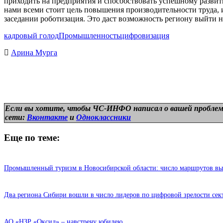
приходить на предприятия и способствовать успешному развит
нами всеми стоит цель повышения производительности труда, и
заседании роботизация. Это даст возможность региону выйти 
кадровый голод
Промышленность
цифровизация
Арина Мурга
Если вы хотите, чтобы ЧС-ИНФО написал о вашей проблем
сети:
Вконтакте
и
Одноклассники
Еще по теме:
Промышленный туризм в Новосибирской области: число маршрутов выра
Два региона Сибири вошли в число лидеров по цифровой зрелости се
АО «НЗР «Оксид» – навстречу юбилею