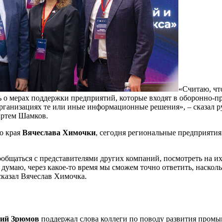
«Считаю, чт
ть о мерах поддержки предприятий, которые входят в оборонно
рганизациях те или иные информационные решения», – сказал р
ртем Шамков.
о края
Вячеслава Химочки
, сегодня региональные предприятия
щаться с представителями других компаний, посмотреть на их о
маю, через какое-то время мы сможем точно ответить, наскольк
сказал Вячеслав Химочка.
ний Зрюмов
поддержал слова коллеги по поводу развития промыш