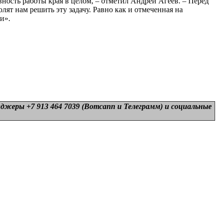
ость работы края в целом, – отметил Андрей Агеев. – Перед
ят нам решить эту задачу. Равно как и отмеченная на
и».
нджеры +7 913 464 7039 (Вотсапп и Телеграмм) и
социальные