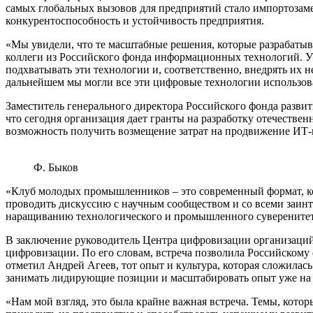
самых глобальных вызовов для предприятий стало импортозам
конкурентоспособность и устойчивость предприятия.
«Мы увидели, что те масштабные решения, которые разрабатыва
коллеги из Российского фонда информационных технологий. У
подхватывать эти технологии и, соответственно, внедрять их н
дальнейшем мы могли все эти цифровые технологии использов
Заместитель генерального директора Российского фонда разв
что сегодня организация дает гранты на разработку отечеств
возможность получить возмещение затрат на продвижение ИТ-п
Ф. Быков
«Клуб молодых промышленников – это современный формат, ко
проводить дискуссию с научным сообществом и со всеми заин
наращиванию технологического и промышленного суверенитета
В заключение руководитель Центра цифровизации организаций
цифровизации. По его словам, встреча позволила Российском
отметил Андрей Агеев, тот опыт и культура, которая сложилась
занимать лидирующие позиции и масштабировать опыт уже на 
«Нам мой взгляд, это была крайне важная встреча. Темы, кото