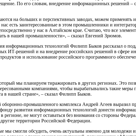
ещение. По его словам, внедрение информационных решений – о
ются на больших и перспективных заводах, можем применять и у
 нас есть заинтересованные в этом промышленники и интеграто
епосредственно у нас в Алтайском крае. Считаю, что все элемент
ать в нашей промышленности», – сказал Евгений Зрюмов.
ития информационных технологий Филипп Быков рассказал о по
енных ИТ-решений и на внедрение российских решений в сфере 
родуктов и использование российского программного обеспечен
торый мы планируем тиражировать в других регионах. Это позв
тересованными компаниями, чтобы вырабатывались такие меры 
 в нашей стране», – сказал Филипп Быков.
 оборонно-промышленного комплекса Андрей Агеев выразил при
у фонду развития информационных технологий донести информаци
 в регионе, не могут оставаться без внимания со стороны Федера
другие территории Российской Федерации.
рые мы смогли обсудить, очень актуальны именно для молодежи 