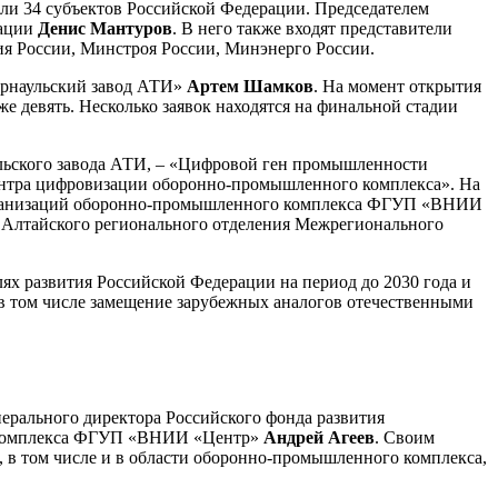
ли 34 субъектов Российской Федерации. Председателем
рации
Денис Мантуров
. В него также входят представители
я России, Минстроя России, Минэнерго России.
Барнаульский завод АТИ»
Артем Шамков
. На момент открытия
е девять. Несколько заявок находятся на финальной стадии
аульского завода АТИ, – «Цифровой ген промышленности
ентра цифровизации оборонно-промышленного комплекса». На
организаций оборонно-промышленного комплекса ФГУП «ВНИИ
 Алтайского регионального отделения Межрегионального
ях развития Российской Федерации на период до 2030 года и
 в том числе замещение зарубежных аналогов отечественными
ерального директора Российского фонда развития
о комплекса ФГУП «ВНИИ «Центр»
Андрей Агеев
. Своим
 в том числе и в области оборонно-промышленного комплекса,