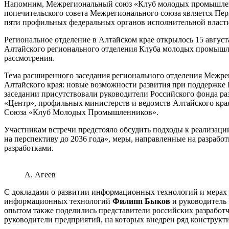
Напомним, Межрегиональный союз «Клуб молодых промышленник
попечительского совета Межрегионального союза является Пе
пяти профильных федеральных органов исполнительной власт
Региональное отделение в Алтайском крае открылось 15 авгус
Алтайского регионального отделения Клуба молодых промышлен
рассмотрения.
Тема расширенного заседания регионального отделения Межрег
Алтайского края: новые возможности развития при поддержк
заседании присутствовали руководители Российского фонда
«Центр», профильных министерств и ведомств Алтайского кра
Союза «Клуб Молодых Промышленников».
Участникам встречи предстояло обсудить подходы к реализаци
на перспективу до 2036 года», меры, направленные на разраб
разработками.
А. Агеев
С докладами о развитии информационных технологий и мерах 
информационных технологий
Филипп Быков
и руководитель
опытом также поделились представители российских разработ
руководители предприятий, на которых внедрен ряд конструк