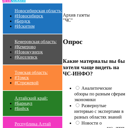
дети
Хоккей
Новосибирская область:
Архив газеты
#Новосибирск
"ЧС"
#Бердск
#Искитим
Опрос
Кемеровская область:
#Кемерово
#Новокузнецк
#Киселевск
Какие материалы вы бы
хотели чаще видеть на
Томская область:
ЧС-ИНФО?
#Томск
#Стрежевой
Аналитические
обзоры по разным сферам
Алтайский край:
экономики
#Барнаул
Развернутые
#Бийск
интервью с экспертами в
разных областях знаний
Новости о
Республика Алтай