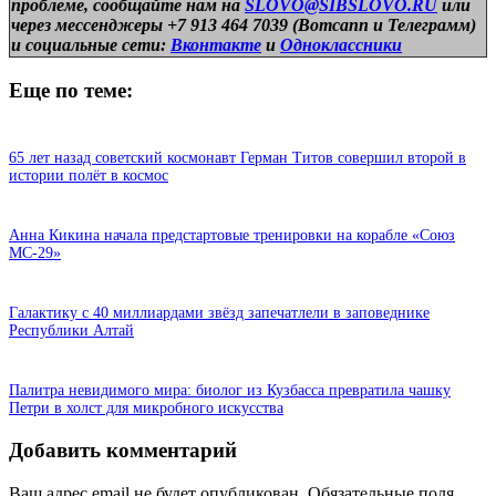
проблеме, сообщайте нам на
SLOVO@SIBSLOVO.RU
или
через мессенджеры +7 913 464 7039 (Вотсапп и Телеграмм)
и
социальные сети:
Вконтакте
и
Одноклассники
Еще по теме:
65 лет назад советский космонавт Герман Титов совершил второй в
истории полёт в космос
Анна Кикина начала предстартовые тренировки на корабле «Союз
МС-29»
Галактику с 40 миллиардами звёзд запечатлели в заповеднике
Республики Алтай
Палитра невидимого мира: биолог из Кузбасса превратила чашку
Петри в холст для микробного искусства
Добавить комментарий
Ваш адрес email не будет опубликован.
Обязательные поля