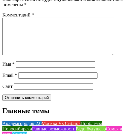
помечены
*
Комментарий
*
Имя
*
Email
*
Сайт
Главные темы
Академгородок 2.0
Москва Vs Сибирь
Проблемы
Новосибирска
Равные возможности
Ради будущего
Семья и