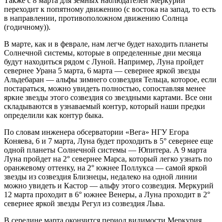
Также с 8 марта для земных наблюдателей Меркурий
переходит к попятному движению (с востока на запад, то есть
в направлении, противоположном движению Солнца
(годичному)).
В марте, как и в феврале, нам легче будет находить планеты
Солнечной системы, которые в определенные дни месяца
будут находиться рядом с Луной. Например, Луна пройдет
севернее Урана 5 марта, 6 марта — севернее яркой звезды
Альдебаран — альфы зимнего созвездия Тельца, которое, если
постараться, можно увидеть полностью, сопоставляя менее
яркие звезды этого созвездия со звездными картами. Все они
складываются в узнаваемый контур, который наши предки
определили как контур быка.
По словам инженера обсерватории «Вега» НГУ Егора
Коняева, 6 и 7 марта, Луна будет проходить в 5° севернее еще
одной планеты Солнечной системы — Юпитера. А 9 марта
Луна пройдет на 2° севернее Марса, который легко узнать по
оранжевому оттенку, на 2° южнее Поллукса — самой яркой
звезды из созвездия Близнецы, недалеко на одной линии
можно увидеть и Кастор — альфу этого созвездия. Меркурий
12 марта проходит в 6° южнее Венеры, а Луна проходит в 2°
севернее яркой звезды Регул из созвездия Льва.
В середине марта окончится период видимости Меркурия,