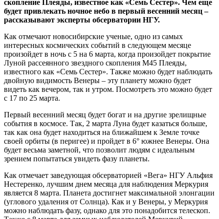
скопление Плеяды, известное как «Семь Сестер». Чем еще
будет привлекать ночное небо в первый весенний месяц –
рассказывают эксперты обсерватории НГУ.
Как отмечают новосибирские ученые, одно из самых
интересных космических событий в следующем месяце
произойдет в ночь с 5 на 6 марта, когда произойдет покрытие
Луной рассеянного звездного скопления М45 Плеяды,
известного как «Семь Сестер». Также можно будет наблюдать
двойную видимость Венеры – эту планету можно будет
видеть как вечером, так и утром. Посмотреть это можно будет
с 17 по 25 марта.
Первый весенний месяц будет богат и на другие зрелищные
события в космосе. Так, 2 марта Луна будет казаться больше,
так как она будет находиться на ближайшем к Земле точке
своей орбиты (в перигее) и пройдет в 6° южнее Венеры. Она
будет весьма заметной, что позволит людям с идеальным
зрением попытаться увидеть фазу планеты.
Как отмечает заведующая обсерваторией «Вега» НГУ Альфия
Нестеренко, лучшим днем месяца для наблюдения Меркурия
является 8 марта. Планета достигнет максимальной элонгации
(углового удаления от Солнца). Как и у Венеры, у Меркурия
можно наблюдать фазу, однако для это понадобится телескоп.