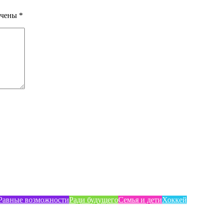
ечены
*
Равные возможности
Ради будущего
Семья и дети
Хоккей