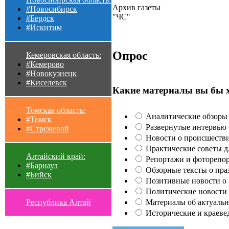
Архив газеты
#Новосибирск
"ЧС"
#Бердск
#Искитим
Опрос
Кемеровская область:
#Кемерово
#Новокузнецк
#Киселевск
Какие материалы вы бы 
Томская область:
Аналитические обзоры 
#Томск
Развернутые интервью с
#Стрежевой
Новости о происшестви
Практические советы для
Алтайский край:
Репортажи и фоторепор
#Барнаул
Обзорные тексты о праз
#Бийск
Позитивные новости о п
Политические новости 
Материалы об актуальн
Республика Алтай
Исторические и краеве