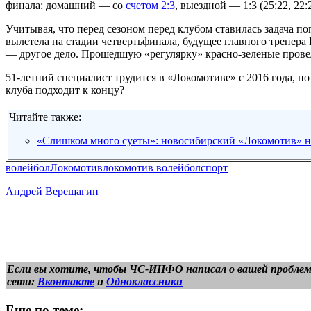
финала: домашний — со
счетом 2:3
, выездной — 1:3 (25:22, 22
Учитывая, что перед сезоном перед клубом ставилась задача по
вылетела на стадии четвертьфинала, будущее главного тренер
— другое дело. Прошедшую «регулярку» красно-зеленые прове
51-летний специалист трудится в «Локомотиве» с 2016 года, н
клуба подходит к концу?
Читайте также:
«Слишком много суеты»: новосибирский «Локомотив» на
волейбол
Локомотив
локомотив волейбол
спорт
Андрей Верещагин
Если вы хотите, чтобы ЧС-ИНФО написал о вашей проблем
сети:
Вконтакте
и
Одноклассники
Еще по теме: