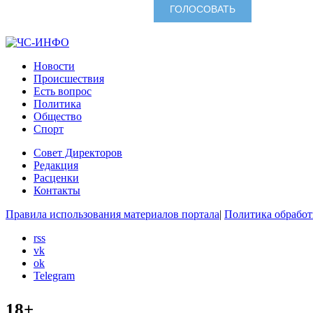
Новости
Происшествия
Есть вопрос
Политика
Общество
Спорт
Совет Директоров
Редакция
Расценки
Контакты
Правила использования материалов портала
|
Политика обработ
rss
vk
ok
Telegram
18+