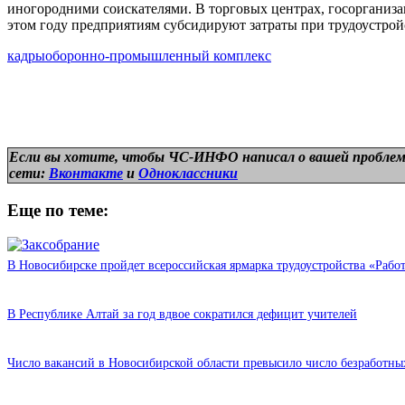
иногородними соискателями. В торговых центрах, госорганиз
этом году предприятиям субсидируют затраты при трудоустрой
кадры
оборонно-промышленный комплекс
Если вы хотите, чтобы ЧС-ИНФО написал о вашей проблем
сети:
Вконтакте
и
Одноклассники
Еще по теме:
В Новосибирске пройдет всероссийская ярмарка трудоустройства «Рабо
В Республике Алтай за год вдвое сократился дефицит учителей
Число вакансий в Новосибирской области превысило число безработны