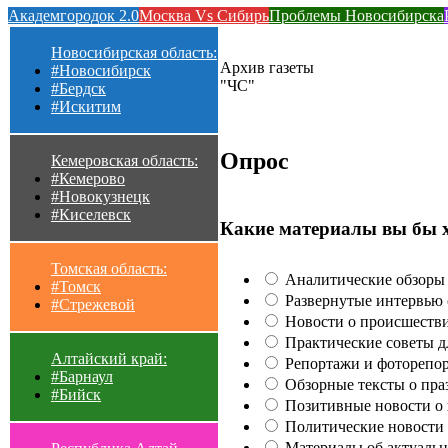
Академгородок 2.0
Москва Vs Сибирь
Проблемы Новосибирска
Новосибирская область:
Архив газеты
#Новосибирск
"ЧС"
#Бердск
#Искитим
Опрос
Кемеровская область:
#Кемерово
#Новокузнецк
#Киселевск
Какие материалы вы бы 
Томская область:
Аналитические обзоры 
#Томск
Развернутые интервью с
#Стрежевой
Новости о происшестви
Практические советы для
Алтайский край:
Репортажи и фоторепор
#Барнаул
Обзорные тексты о праз
#Бийск
Позитивные новости о п
Политические новости 
Материалы об актуальн