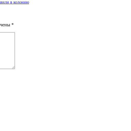
авили в колонию
ечены
*