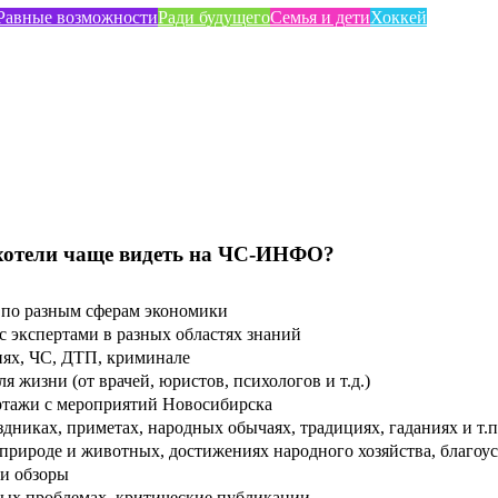
Равные возможности
Ради будущего
Семья и дети
Хоккей
хотели чаще видеть на ЧС-ИНФО?
по разным сферам экономики
 экспертами в разных областях знаний
ях, ЧС, ДТП, криминале
 жизни (от врачей, юристов, психологов и т.д.)
тажи с мероприятий Новосибирска
дниках, приметах, народных обычаях, традициях, гаданиях и т.п
рироде и животных, достижениях народного хозяйства, благоуст
и обзоры
ых проблемах, критические публикации