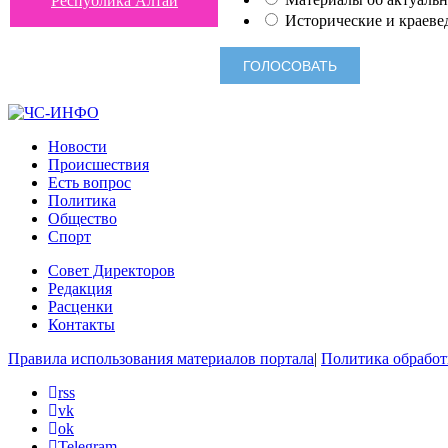
Республика Алтай
Исторические и краеве
Новости
Происшествия
Есть вопрос
Политика
Общество
Спорт
Совет Директоров
Редакция
Расценки
Контакты
Правила использования материалов портала
|
Политика обработ
rss
vk
ok
Telegram