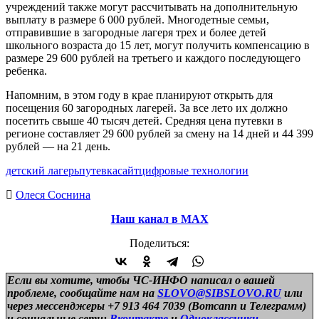
учреждений также могут рассчитывать на дополнительную
выплату в размере 6 000 рублей. Многодетные семьи,
отправившие в загородные лагеря трех и более детей
школьного возраста до 15 лет, могут получить компенсацию в
размере 29 600 рублей на третьего и каждого последующего
ребенка.
Напомним, в этом году в крае планируют открыть для
посещения 60 загородных лагерей. За все лето их должно
посетить свыше 40 тысяч детей. Средняя цена путевки в
регионе составляет 29 600 рублей за смену на 14 дней и 44 399
рублей — на 21 день.
детский лагерь
путевка
сайт
цифровые технологии
Олеся Соснина
Наш канал в МАХ
Поделиться:
Если вы хотите, чтобы ЧС-ИНФО написал о вашей
проблеме, сообщайте нам на
SLOVO@SIBSLOVO.RU
или
через мессенджеры +7 913 464 7039 (Вотсапп и Телеграмм)
и
социальные сети:
Вконтакте
и
Одноклассники