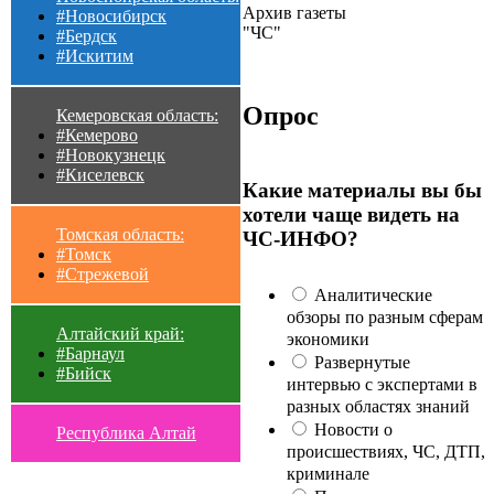
Архив газеты
#Новосибирск
"ЧС"
#Бердск
#Искитим
Опрос
Кемеровская область:
#Кемерово
#Новокузнецк
#Киселевск
Какие материалы вы бы
хотели чаще видеть на
Томская область:
ЧС-ИНФО?
#Томск
#Стрежевой
Аналитические
обзоры по разным сферам
Алтайский край:
экономики
#Барнаул
Развернутые
#Бийск
интервью с экспертами в
разных областях знаний
Новости о
Республика Алтай
происшествиях, ЧС, ДТП,
криминале