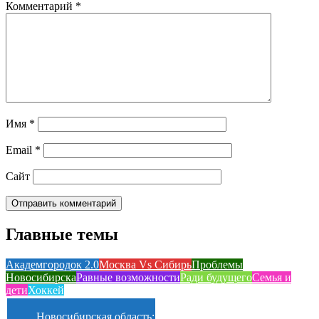
Комментарий
*
Имя
*
Email
*
Сайт
Главные темы
Академгородок 2.0
Москва Vs Сибирь
Проблемы
Новосибирска
Равные возможности
Ради будущего
Семья и
дети
Хоккей
Новосибирская область: