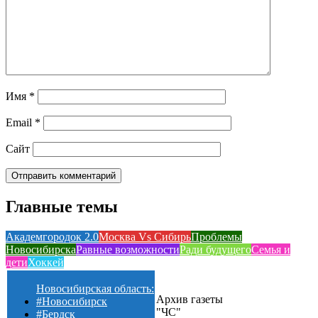
Имя
*
Email
*
Сайт
Главные темы
Академгородок 2.0
Москва Vs Сибирь
Проблемы
Новосибирска
Равные возможности
Ради будущего
Семья и
дети
Хоккей
Новосибирская область:
Архив газеты
#Новосибирск
"ЧС"
#Бердск