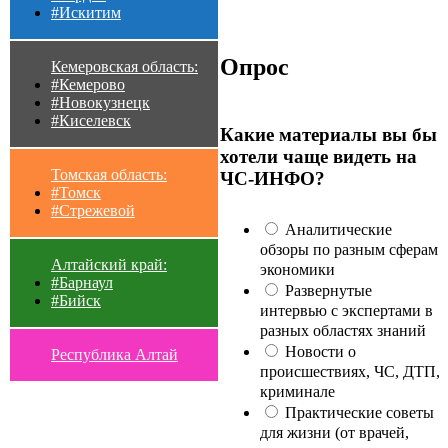
#Искитим
Опрос
Кемеровская область:
#Кемерово
#Новокузнецк
#Киселевск
Какие материалы вы бы
хотели чаще видеть на
Томская область:
ЧС-ИНФО?
#Томск
#Стрежевой
Аналитические
обзоры по разным сферам
Алтайский край:
экономики
#Барнаул
Развернутые
#Бийск
интервью с экспертами в
разных областях знаний
Новости о
Республика Алтай
происшествиях, ЧС, ДТП,
криминале
Практические советы
для жизни (от врачей,