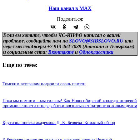
Наш канал в МАХ
Поделиться:
Если вы хотите, чтобы ЧС-ИНФО написал о вашей
проблеме, сообщайте нам на
SLOVO@SIBSLOVO.RU
или
через мессенджеры +7 913 464 7039 (Вотсапп и Телеграмм)
и
социальные сети:
Вконтакте
и
Одноклассники
Еще по теме:
Томским ветеранам подарили огонь памяти
Пока мы помним – мы сильны! Как Новосибирский колледж пищевой
промышленности и переработки воспитывает патриотов живым делом
Крутизна поиска академика Д. К. Беляева. Книжный обзор
В Кемерово привезли выставку листовок времен Великой