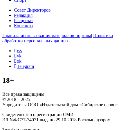
Спорт
Совет Директоров
Редакция
Расценки
Контакты
Правила использования материалов портала
|
Политика
обработки персональных данных
rss
vk
ok
Telegram
18+
Все права защищены
© 2018 – 2025
Учредитель: ООО «Издательский дом «Сибирское слово»
Свидетельство о регистрации СМИ
ЭЛ №ФС77-74071 выдано 29.10.2018 Роскомнадзором
Телефон редакции: