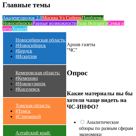
Главные темы
Академгородок 2.0
Москва Vs Сибирь
Проблемы
Новосибирска
Равные возможности
Ради будущего
Семья и
дети
Хоккей
Новосибирская область:
Архив газеты
#Новосибирск
"ЧС"
#Бердск
#Искитим
Опрос
Кемеровская область:
#Кемерово
#Новокузнецк
#Киселевск
Какие материалы вы бы
хотели чаще видеть на
Томская область:
ЧС-ИНФО?
#Томск
#Стрежевой
Аналитические
обзоры по разным сферам
Алтайский край:
экономики